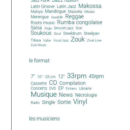
Jazz Funk
Makossa
Latin Groove
Latin Jazz
Mandingue
Maloya
Mazurka
Mbalax
Reggae
Merengue
Quadrille
Rumba congolaise
Roots music
Salsa
Son
Smooth jazz
Sega
Soukous
Steeldrum
Steelpan
Soul
Zouk
Tibwa
Valse
Vocal Jazz
Zouk Love
Zulu Music
le format
33rpm
45rpm
7"
12"
10" - 25 cm
CD
Compilation
Cassette
EP
Concerts
DVD
Librairie
Fichiers
Musique
News
Nécrologie
Vinyl
Sortie
Single
Radio
les musiciens