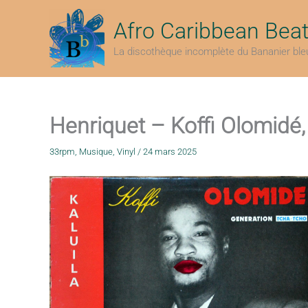
Aller
au
Afro Caribbean Bea
contenu
La discothèque incomplète du Bananier ble
Henriquet – Koffi Olomidé
33rpm
,
Musique
,
Vinyl
/
24 mars 2025