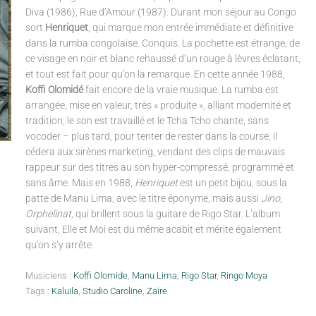
Diva (1986), Rue d’Amour (1987). Durant mon séjour au Congo
sort
Henriquet
, qui marque mon entrée immédiate et définitive
dans la rumba congolaise. Conquis. La pochette est étrange, de
ce visage en noir et blanc rehaussé d’un rouge à lèvres éclatant,
et tout est fait pour qu’on la remarque. En cette année 1988,
Koffi Olomidé
fait encore de la vraie musique. La rumba est
arrangée, mise en valeur, très « produite », alliant modernité et
tradition, le son est travaillé et le Tcha Tcho chante, sans
vocoder – plus tard, pour tenter de rester dans la course, il
cédera aux sirènes marketing, vendant des clips de mauvais
rappeur sur des titres au son hyper-compressé, programmé et
sans âme. Mais en 1988,
Henriquet
est un petit bijou, sous la
patte de Manu Lima, avec le titre éponyme, mais aussi
Jino
,
Orphelinat
, qui brillent sous la guitare de Rigo Star. L’album
suivant, Elle et Moi est du même acabit et mérite également
qu’on s’y arrête.
Musiciens :
Koffi Olomide
,
Manu Lima
,
Rigo Star
,
Ringo Moya
Tags :
Kaluila
,
Studio Caroline
,
Zaïre