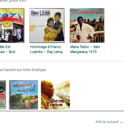
ller plus loin
ari Est
Hommage à Franco
Maria Tebbo – Sam
ais – Bozi
Luambo – Ray Lema,
Mangwana, 1979
na, 1987
2019
u hasard sur notre boutique
Article suivant
→