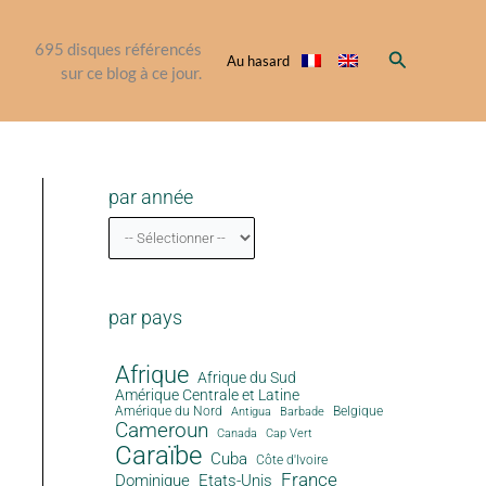
695
disques référencés
Rechercher
Au hasard
sur ce blog à ce jour.
par année
par pays
Afrique
Afrique du Sud
Amérique Centrale et Latine
Amérique du Nord
Antigua
Belgique
Barbade
Cameroun
Canada
Cap Vert
Caraïbe
Cuba
Côte d'Ivoire
France
Dominique
Etats-Unis