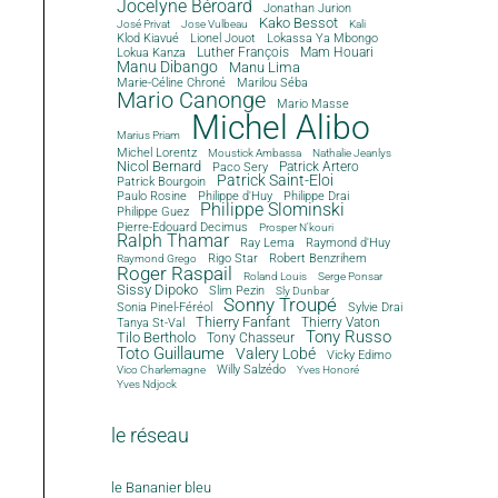
Jocelyne Béroard
Jonathan Jurion
Kako Bessot
José Privat
Jose Vulbeau
Kali
Klod Kiavué
Lionel Jouot
Lokassa Ya Mbongo
Luther François
Mam Houari
Lokua Kanza
Manu Dibango
Manu Lima
Marie-Céline Chroné
Marilou Séba
Mario Canonge
Mario Masse
Michel Alibo
Marius Priam
Michel Lorentz
Moustick Ambassa
Nathalie Jeanlys
Nicol Bernard
Paco Sery
Patrick Artero
Patrick Saint-Eloi
Patrick Bourgoin
Philippe d'Huy
Philippe Drai
Paulo Rosine
Philippe Slominski
Philippe Guez
Pierre-Edouard Decimus
Prosper N'kouri
Ralph Thamar
Ray Lema
Raymond d'Huy
Rigo Star
Robert Benzrihem
Raymond Grego
Roger Raspail
Roland Louis
Serge Ponsar
Sissy Dipoko
Slim Pezin
Sly Dunbar
Sonny Troupé
Sonia Pinel-Féréol
Sylvie Drai
Thierry Fanfant
Tanya St-Val
Thierry Vaton
Tony Russo
Tilo Bertholo
Tony Chasseur
Toto Guillaume
Valery Lobé
Vicky Edimo
Willy Salzédo
Vico Charlemagne
Yves Honoré
Yves Ndjock
le réseau
le Bananier bleu