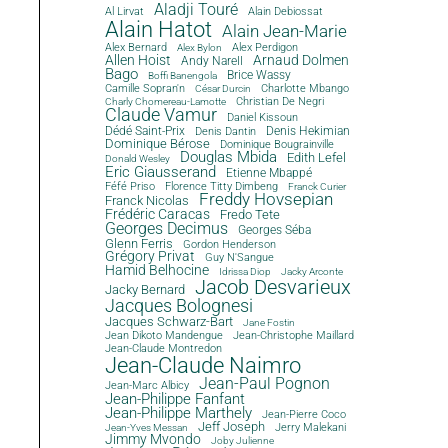
Aladji Touré
Al Lirvat
Alain Debiossat
Alain Hatot
Alain Jean-Marie
Alex Bernard
Alex Perdigon
Alex Bylon
Allen Hoist
Arnaud Dolmen
Andy Narell
Bago
Brice Wassy
Boffi Banengola
Camille Sopran'n
Charlotte Mbango
César Durcin
Christian De Negri
Charly Chomereau-Lamotte
Claude Vamur
Daniel Kissoun
Dédé Saint-Prix
Denis Dantin
Denis Hekimian
Dominique Bérose
Dominique Bougrainville
Douglas Mbida
Edith Lefel
Donald Wesley
Eric Giausserand
Etienne Mbappé
Féfé Priso
Florence Titty Dimbeng
Franck Curier
Freddy Hovsepian
Franck Nicolas
Frédéric Caracas
Fredo Tete
Georges Decimus
Georges Séba
Glenn Ferris
Gordon Henderson
Grégory Privat
Guy N'Sangue
Hamid Belhocine
Idrissa Diop
Jacky Arconte
Jacob Desvarieux
Jacky Bernard
Jacques Bolognesi
Jacques Schwarz-Bart
Jane Fostin
Jean Dikoto Mandengue
Jean-Christophe Maillard
Jean-Claude Montredon
Jean-Claude Naimro
Jean-Paul Pognon
Jean-Marc Albicy
Jean-Philippe Fanfant
Jean-Philippe Marthely
Jean-Pierre Coco
Jeff Joseph
Jerry Malekani
Jean-Yves Messan
Jimmy Mvondo
Joby Julienne