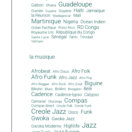
Guadeloupe
Gabon
Ghana
Haïti
Jamaïque
Guinée
Guyane
Guyana
la Réunion
Mali
Madagascar
Martinique
Nigeria
Océan Indien
RD Congo
Océan Pacifique
Porto Rico
République du Congo
Royaume Uni
Sénégal
Tahiti
Trinidad
Sainte Lucie
Vietnam
la musique
Afrobeat
Afro Folk
Afro Disco
Afro Funk
Afro Jazz
Afro Pop
Biguine
Afro Reggae
Afro Rock
Afro Zouk
Bèlè
Bikutsi
Boléro
Blues
Boogaloo
Cadence
Cadence-lypso
Calypso
Compas
Carnaval
Charanga
Compas direct
Creole Folk
Creole Funk
Creole Jazz
Funk
Disco
Gwoka
Gwoka Jazz
Jazz
Highlife
Gwoka Moderne
Jazz fusion