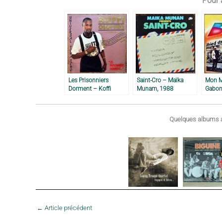
Pour a
Les Prisonniers
Saint-Cro – Maïka
Mon M
Dorment – Koffi
Munam, 1988
Gabon
Olomidé, 1990
Bozia
Quelques albums a
←
Article précédent