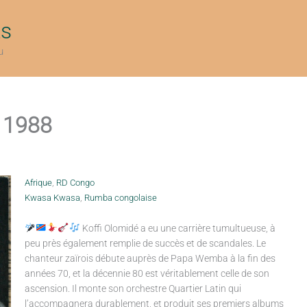
ts
u
, 1988
Afrique
,
RD Congo
Kwasa Kwasa
,
Rumba congolaise
Koffi Olomidé a eu une carrière tumultueuse, à
peu près également remplie de succès et de scandales. Le
chanteur zaïrois débute auprès de Papa Wemba à la fin des
années 70, et la décennie 80 est véritablement celle de son
ascension. Il monte son orchestre Quartier Latin qui
l’accompagnera durablement, et produit ses premiers albums