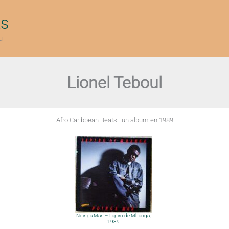
ts
u
Lionel Teboul
Afro Caribbean Beats : un album en 1989
Ndinga Man – Lapiro de Mbanga,
1989