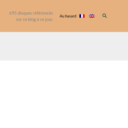
695
disques référencés
Rechercher
Au hasard
sur ce blog à ce jour.