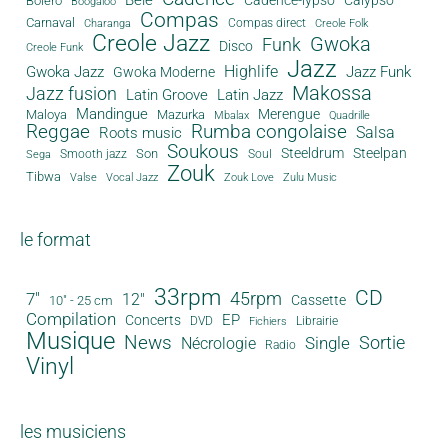
Bèlè
Cadence-lypso
Calypso
Boléro
Boogaloo
Compas
Carnaval
Compas direct
Charanga
Creole Folk
Creole Jazz
Gwoka
Funk
Disco
Creole Funk
Jazz
Gwoka Jazz
Highlife
Jazz Funk
Gwoka Moderne
Makossa
Jazz fusion
Latin Groove
Latin Jazz
Mandingue
Merengue
Maloya
Mazurka
Mbalax
Quadrille
Reggae
Rumba congolaise
Salsa
Roots music
Soukous
Steeldrum
Steelpan
Son
Smooth jazz
Soul
Sega
Zouk
Tibwa
Valse
Vocal Jazz
Zouk Love
Zulu Music
le format
33rpm
CD
45rpm
7"
12"
Cassette
10" - 25 cm
Compilation
EP
Concerts
DVD
Librairie
Fichiers
Musique
News
Sortie
Single
Nécrologie
Radio
Vinyl
les musiciens