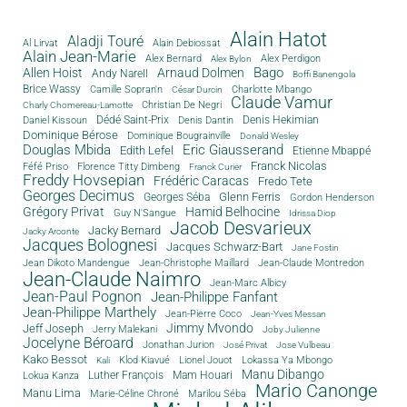
Alain Hatot
Aladji Touré
Al Lirvat
Alain Debiossat
Alain Jean-Marie
Alex Bernard
Alex Perdigon
Alex Bylon
Bago
Allen Hoist
Arnaud Dolmen
Andy Narell
Boffi Banengola
Brice Wassy
Camille Sopran'n
Charlotte Mbango
César Durcin
Claude Vamur
Christian De Negri
Charly Chomereau-Lamotte
Dédé Saint-Prix
Denis Dantin
Denis Hekimian
Daniel Kissoun
Dominique Bérose
Dominique Bougrainville
Donald Wesley
Douglas Mbida
Eric Giausserand
Edith Lefel
Etienne Mbappé
Franck Nicolas
Féfé Priso
Florence Titty Dimbeng
Franck Curier
Freddy Hovsepian
Frédéric Caracas
Fredo Tete
Georges Decimus
Glenn Ferris
Georges Séba
Gordon Henderson
Grégory Privat
Hamid Belhocine
Guy N'Sangue
Idrissa Diop
Jacob Desvarieux
Jacky Bernard
Jacky Arconte
Jacques Bolognesi
Jacques Schwarz-Bart
Jane Fostin
Jean Dikoto Mandengue
Jean-Christophe Maillard
Jean-Claude Montredon
Jean-Claude Naimro
Jean-Marc Albicy
Jean-Paul Pognon
Jean-Philippe Fanfant
Jean-Philippe Marthely
Jean-Pierre Coco
Jean-Yves Messan
Jimmy Mvondo
Jeff Joseph
Jerry Malekani
Joby Julienne
Jocelyne Béroard
Jonathan Jurion
José Privat
Jose Vulbeau
Kako Bessot
Klod Kiavué
Lionel Jouot
Lokassa Ya Mbongo
Kali
Manu Dibango
Luther François
Mam Houari
Lokua Kanza
Mario Canonge
Manu Lima
Marie-Céline Chroné
Marilou Séba