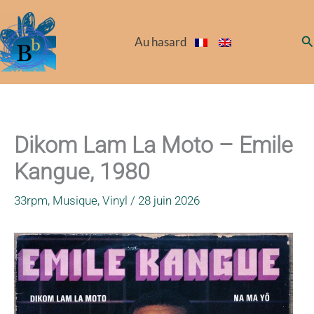
Aller
au
Re
Au hasard
contenu
Dikom Lam La Moto – Emile
Kangue, 1980
33rpm
,
Musique
,
Vinyl
/
28 juin 2026