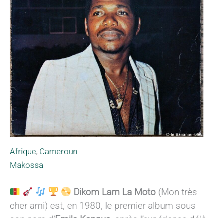
Afrique
,
Cameroun
Makossa
Dikom Lam La Moto
(Mon très
cher ami) est, en 1980, le premier album sous