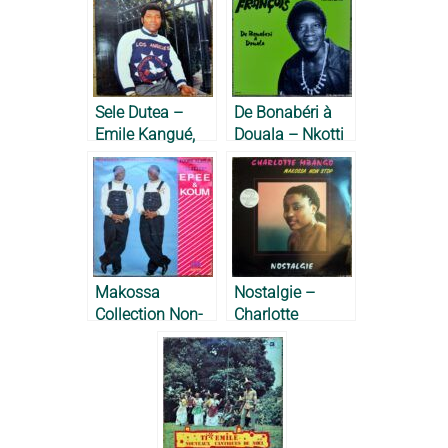
Sele Dutea –
De Bonabéri à
Emile Kangué,
Douala – Nkotti
1984
François, 1977
Makossa
Nostalgie –
Collection Non-
Charlotte
Stop – Epée et
Mbango, 1987
Koum, 1989