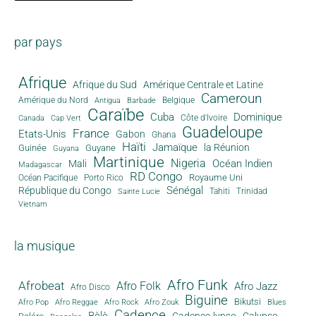
par pays
Afrique
Afrique du Sud
Amérique Centrale et Latine
Cameroun
Amérique du Nord
Antigua
Belgique
Barbade
Caraïbe
Cuba
Dominique
Canada
Côte d'Ivoire
Cap Vert
Guadeloupe
France
Etats-Unis
Gabon
Ghana
Haïti
Jamaïque
la Réunion
Guinée
Guyane
Guyana
Martinique
Nigeria
Océan Indien
Mali
Madagascar
RD Congo
Royaume Uni
Océan Pacifique
Porto Rico
Sénégal
République du Congo
Tahiti
Trinidad
Sainte Lucie
Vietnam
la musique
Afro Funk
Afrobeat
Afro Folk
Afro Jazz
Afro Disco
Biguine
Bikutsi
Afro Pop
Afro Reggae
Afro Rock
Afro Zouk
Blues
Cadence