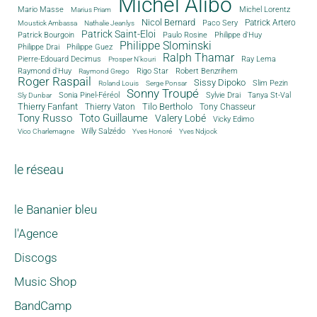
Michel Alibo
Michel Lorentz
Mario Masse
Marius Priam
Nicol Bernard
Paco Sery
Patrick Artero
Moustick Ambassa
Nathalie Jeanlys
Patrick Saint-Eloi
Patrick Bourgoin
Philippe d'Huy
Paulo Rosine
Philippe Slominski
Philippe Drai
Philippe Guez
Ralph Thamar
Pierre-Edouard Decimus
Ray Lema
Prosper N'kouri
Rigo Star
Raymond d'Huy
Robert Benzrihem
Raymond Grego
Roger Raspail
Sissy Dipoko
Slim Pezin
Roland Louis
Serge Ponsar
Sonny Troupé
Tanya St-Val
Sonia Pinel-Féréol
Sylvie Drai
Sly Dunbar
Thierry Fanfant
Tilo Bertholo
Thierry Vaton
Tony Chasseur
Tony Russo
Toto Guillaume
Valery Lobé
Vicky Edimo
Willy Salzédo
Vico Charlemagne
Yves Honoré
Yves Ndjock
le réseau
le Bananier bleu
l'Agence
Discogs
Music Shop
BandCamp