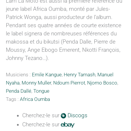
Lam La Moto est aussi la première référence du
jeune label Africa Oumba, monté par Jules-
Patrick Wonga, aussi producteur de l’album.
Pendant ses quatre années de courte existence
le label signera de nombreuses références du
makossa et du bikutsi (Penda Dalle, Pierre de
Moussy, Ange Ebogo Emerent, Nkotti François,
Johnny Tezano…).
Musiciens :
Emile Kangue
,
Henry Tamash
,
Manuel
Nyaha
,
Monny Muller
,
Ndoum Pierrot
,
Njomo Bosco
,
Penda Dallé
,
Tongue
Tags :
Africa Oumba
Cherchez-le sur
Discogs
Cherchez-le sur