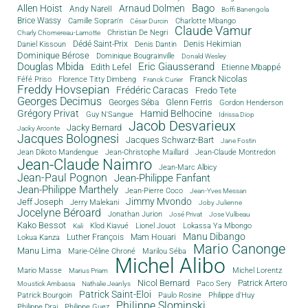
Bago
Allen Hoist
Arnaud Dolmen
Andy Narell
Boffi Banengola
Brice Wassy
Camille Sopran'n
Charlotte Mbango
César Durcin
Claude Vamur
Christian De Negri
Charly Chomereau-Lamotte
Dédé Saint-Prix
Denis Dantin
Denis Hekimian
Daniel Kissoun
Dominique Bérose
Dominique Bougrainville
Donald Wesley
Douglas Mbida
Eric Giausserand
Edith Lefel
Etienne Mbappé
Franck Nicolas
Féfé Priso
Florence Titty Dimbeng
Franck Curier
Freddy Hovsepian
Frédéric Caracas
Fredo Tete
Georges Decimus
Glenn Ferris
Georges Séba
Gordon Henderson
Grégory Privat
Hamid Belhocine
Guy N'Sangue
Idrissa Diop
Jacob Desvarieux
Jacky Bernard
Jacky Arconte
Jacques Bolognesi
Jacques Schwarz-Bart
Jane Fostin
Jean Dikoto Mandengue
Jean-Christophe Maillard
Jean-Claude Montredon
Jean-Claude Naimro
Jean-Marc Albicy
Jean-Paul Pognon
Jean-Philippe Fanfant
Jean-Philippe Marthely
Jean-Pierre Coco
Jean-Yves Messan
Jimmy Mvondo
Jeff Joseph
Jerry Malekani
Joby Julienne
Jocelyne Béroard
Jonathan Jurion
José Privat
Jose Vulbeau
Kako Bessot
Klod Kiavué
Lionel Jouot
Lokassa Ya Mbongo
Kali
Manu Dibango
Luther François
Mam Houari
Lokua Kanza
Mario Canonge
Manu Lima
Marie-Céline Chroné
Marilou Séba
Michel Alibo
Michel Lorentz
Mario Masse
Marius Priam
Nicol Bernard
Paco Sery
Patrick Artero
Moustick Ambassa
Nathalie Jeanlys
Patrick Saint-Eloi
Patrick Bourgoin
Philippe d'Huy
Paulo Rosine
Philippe Slominski
Philippe Drai
Philippe Guez