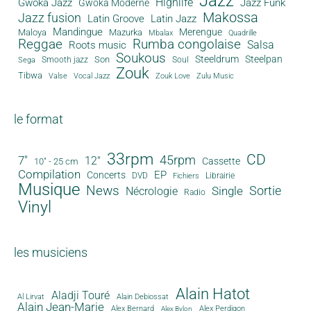
Jazz
Gwoka Jazz
Highlife
Jazz Funk
Gwoka Moderne
Makossa
Jazz fusion
Latin Groove
Latin Jazz
Mandingue
Merengue
Maloya
Mazurka
Mbalax
Quadrille
Reggae
Rumba congolaise
Salsa
Roots music
Soukous
Steeldrum
Steelpan
Son
Smooth jazz
Soul
Sega
Zouk
Tibwa
Valse
Vocal Jazz
Zouk Love
Zulu Music
le format
33rpm
CD
45rpm
7"
12"
Cassette
10" - 25 cm
Compilation
EP
Concerts
DVD
Librairie
Fichiers
Musique
News
Sortie
Single
Nécrologie
Radio
Vinyl
les musiciens
Alain Hatot
Aladji Touré
Al Lirvat
Alain Debiossat
Alain Jean-Marie
Alex Bernard
Alex Perdigon
Alex Bylon