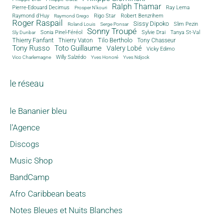
Ralph Thamar
Pierre-Edouard Decimus
Ray Lema
Prosper N'kouri
Rigo Star
Raymond d'Huy
Robert Benzrihem
Raymond Grego
Roger Raspail
Sissy Dipoko
Slim Pezin
Roland Louis
Serge Ponsar
Sonny Troupé
Tanya St-Val
Sonia Pinel-Féréol
Sylvie Drai
Sly Dunbar
Thierry Fanfant
Tilo Bertholo
Thierry Vaton
Tony Chasseur
Tony Russo
Toto Guillaume
Valery Lobé
Vicky Edimo
Willy Salzédo
Vico Charlemagne
Yves Honoré
Yves Ndjock
le réseau
le Bananier bleu
l'Agence
Discogs
Music Shop
BandCamp
Afro Caribbean beats
Notes Bleues et Nuits Blanches