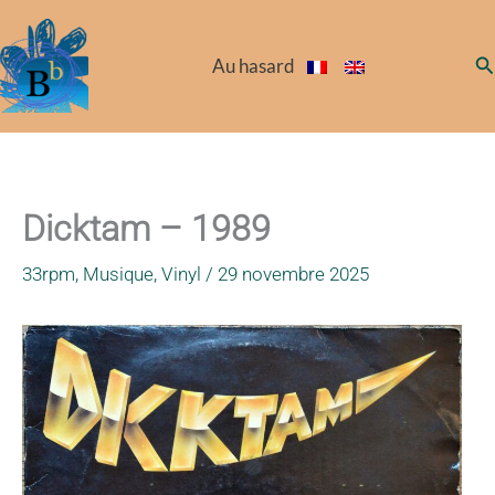
Aller
au
Re
Au hasard
contenu
Dicktam – 1989
33rpm
,
Musique
,
Vinyl
/
29 novembre 2025