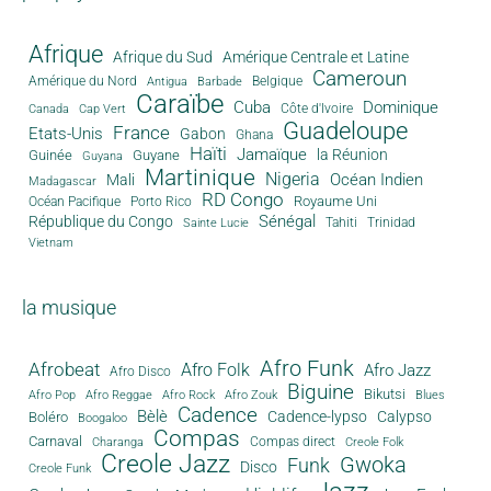
Afrique
Afrique du Sud
Amérique Centrale et Latine
Cameroun
Amérique du Nord
Antigua
Belgique
Barbade
Caraïbe
Cuba
Dominique
Canada
Côte d'Ivoire
Cap Vert
Guadeloupe
France
Etats-Unis
Gabon
Ghana
Haïti
Jamaïque
la Réunion
Guinée
Guyane
Guyana
Martinique
Nigeria
Océan Indien
Mali
Madagascar
RD Congo
Royaume Uni
Océan Pacifique
Porto Rico
Sénégal
République du Congo
Tahiti
Trinidad
Sainte Lucie
Vietnam
la musique
Afro Funk
Afrobeat
Afro Folk
Afro Jazz
Afro Disco
Biguine
Bikutsi
Afro Pop
Afro Reggae
Afro Rock
Afro Zouk
Blues
Cadence
Bèlè
Cadence-lypso
Calypso
Boléro
Boogaloo
Compas
Carnaval
Compas direct
Charanga
Creole Folk
Creole Jazz
Gwoka
Funk
Disco
Creole Funk