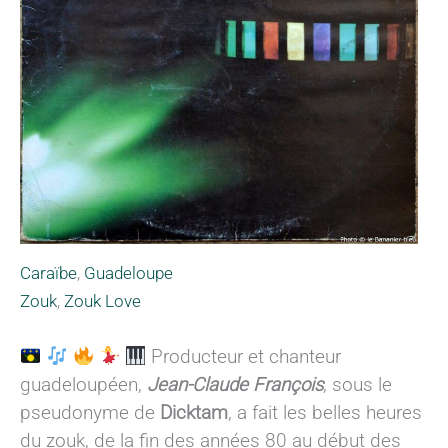
Caraïbe
,
Guadeloupe
Zouk
,
Zouk Love
Producteur et chanteur
guadeloupéen,
Jean-Claude François
, sous le
pseudonyme de
Dicktam
, a fait les belles heures
du zouk, de la fin des années 80 au début des