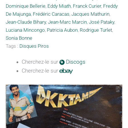
Dominique Bellerie
,
Eddy Miath
,
Franck Curier
,
Freddy
De Majunga
,
Frédéric Caracas
,
Jacques Mathurin
,
Jean-Claude Bihary
,
Jean-Marc Marcin
,
José Pataky
,
Luciana Mincongo
,
Patricia Aubon
,
Rodrigue Turlet
,
Sonia Bonne
Tags :
Disques Piros
Cherchez-le sur
Discogs
Cherchez-le sur