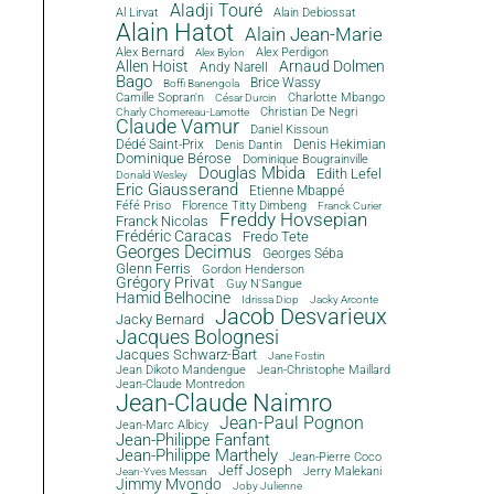
Aladji Touré
Al Lirvat
Alain Debiossat
Alain Hatot
Alain Jean-Marie
Alex Bernard
Alex Perdigon
Alex Bylon
Allen Hoist
Arnaud Dolmen
Andy Narell
Bago
Brice Wassy
Boffi Banengola
Camille Sopran'n
Charlotte Mbango
César Durcin
Christian De Negri
Charly Chomereau-Lamotte
Claude Vamur
Daniel Kissoun
Dédé Saint-Prix
Denis Dantin
Denis Hekimian
Dominique Bérose
Dominique Bougrainville
Douglas Mbida
Edith Lefel
Donald Wesley
Eric Giausserand
Etienne Mbappé
Féfé Priso
Florence Titty Dimbeng
Franck Curier
Freddy Hovsepian
Franck Nicolas
Frédéric Caracas
Fredo Tete
Georges Decimus
Georges Séba
Glenn Ferris
Gordon Henderson
Grégory Privat
Guy N'Sangue
Hamid Belhocine
Idrissa Diop
Jacky Arconte
Jacob Desvarieux
Jacky Bernard
Jacques Bolognesi
Jacques Schwarz-Bart
Jane Fostin
Jean Dikoto Mandengue
Jean-Christophe Maillard
Jean-Claude Montredon
Jean-Claude Naimro
Jean-Paul Pognon
Jean-Marc Albicy
Jean-Philippe Fanfant
Jean-Philippe Marthely
Jean-Pierre Coco
Jeff Joseph
Jerry Malekani
Jean-Yves Messan
Jimmy Mvondo
Joby Julienne