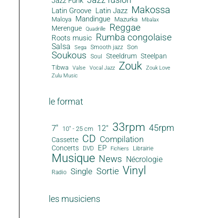
Jazz Funk
Makossa
Latin Groove
Latin Jazz
Mandingue
Maloya
Mazurka
Mbalax
Reggae
Merengue
Quadrille
Rumba congolaise
Roots music
Salsa
Son
Smooth jazz
Sega
Soukous
Steeldrum
Steelpan
Soul
Zouk
Tibwa
Valse
Vocal Jazz
Zouk Love
Zulu Music
le format
33rpm
45rpm
7"
12"
10" - 25 cm
CD
Compilation
Cassette
EP
Concerts
DVD
Librairie
Fichiers
Musique
News
Nécrologie
Vinyl
Sortie
Single
Radio
les musiciens