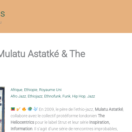
ts
u
 Mulatu Astatké & The
Afrique
,
Ethiopie
,
Royaume Uni
Afro Jazz
,
Ethiojazz
,
Ethnofunk
,
Funk
,
Hip Hop
,
Jazz
En 2009, le père de l’ethio-jazz,
Mulatu Astatké
,
collabore avec le collectif protéiforme londonien
The
Heliocentrics
pour le label Strut et leur série
Inspiration,
Information
. Il s’agit d’une série de rencontres improbables,