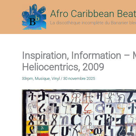
Aller
au
Afro Caribbean Bea
contenu
La discothèque incomplète du Bananier ble
Inspiration, Information –
Heliocentrics, 2009
33rpm
,
Musique
,
Vinyl
/
30 novembre 2025