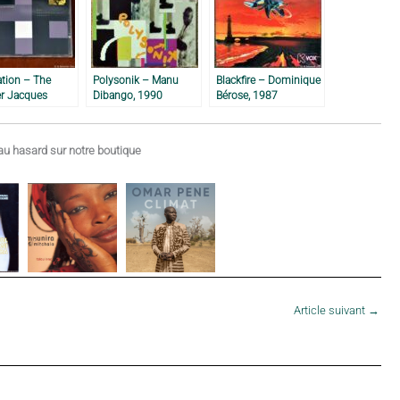
ation – The
Polysonik – Manu
Blackfire – Dominique
er Jacques
Dibango, 1990
Bérose, 1987
t, 2003
u hasard sur notre boutique
Article suivant
→