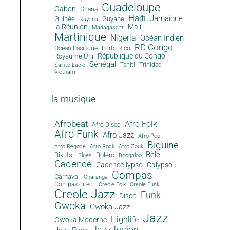
Guadeloupe
Gabon
Ghana
Haïti
Jamaïque
Guinée
Guyane
Guyana
la Réunion
Mali
Madagascar
Martinique
Nigeria
Océan Indien
RD Congo
Océan Pacifique
Porto Rico
République du Congo
Royaume Uni
Sénégal
Tahiti
Trinidad
Sainte Lucie
Vietnam
la musique
Afrobeat
Afro Folk
Afro Disco
Afro Funk
Afro Jazz
Afro Pop
Biguine
Afro Reggae
Afro Rock
Afro Zouk
Bèlè
Bikutsi
Boléro
Blues
Boogaloo
Cadence
Cadence-lypso
Calypso
Compas
Carnaval
Charanga
Compas direct
Creole Folk
Creole Funk
Creole Jazz
Funk
Disco
Gwoka
Gwoka Jazz
Jazz
Highlife
Gwoka Moderne
Jazz fusion