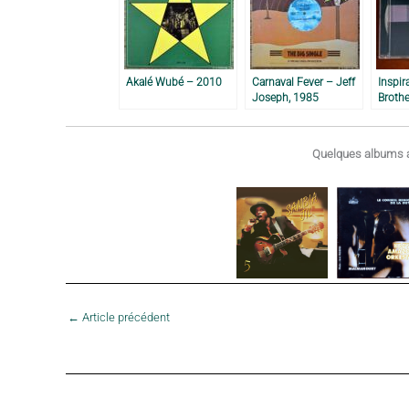
Akalé Wubé – 2010
Carnaval Fever – Jeff
Inspir
Joseph, 1985
Broth
Projec
Quelques albums a
←
Article précédent