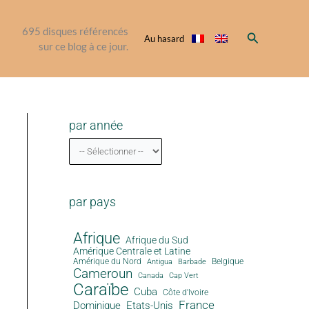
695
disques référencés
Rechercher
Au hasard
sur ce blog à ce jour.
par année
par pays
Afrique
Afrique du Sud
Amérique Centrale et Latine
Amérique du Nord
Antigua
Belgique
Barbade
Cameroun
Canada
Cap Vert
Caraïbe
Cuba
Côte d'Ivoire
France
Dominique
Etats-Unis