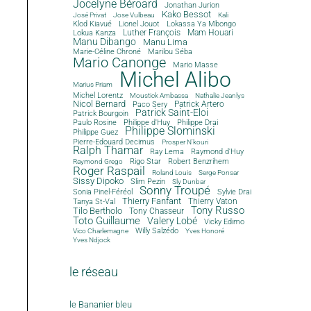
Jocelyne Béroard
Jonathan Jurion
Kako Bessot
José Privat
Jose Vulbeau
Kali
Klod Kiavué
Lionel Jouot
Lokassa Ya Mbongo
Luther François
Mam Houari
Lokua Kanza
Manu Dibango
Manu Lima
Marie-Céline Chroné
Marilou Séba
Mario Canonge
Mario Masse
Michel Alibo
Marius Priam
Michel Lorentz
Moustick Ambassa
Nathalie Jeanlys
Nicol Bernard
Paco Sery
Patrick Artero
Patrick Saint-Eloi
Patrick Bourgoin
Philippe d'Huy
Philippe Drai
Paulo Rosine
Philippe Slominski
Philippe Guez
Pierre-Edouard Decimus
Prosper N'kouri
Ralph Thamar
Ray Lema
Raymond d'Huy
Rigo Star
Robert Benzrihem
Raymond Grego
Roger Raspail
Roland Louis
Serge Ponsar
Sissy Dipoko
Slim Pezin
Sly Dunbar
Sonny Troupé
Sonia Pinel-Féréol
Sylvie Drai
Thierry Fanfant
Tanya St-Val
Thierry Vaton
Tony Russo
Tilo Bertholo
Tony Chasseur
Toto Guillaume
Valery Lobé
Vicky Edimo
Willy Salzédo
Vico Charlemagne
Yves Honoré
Yves Ndjock
le réseau
le Bananier bleu