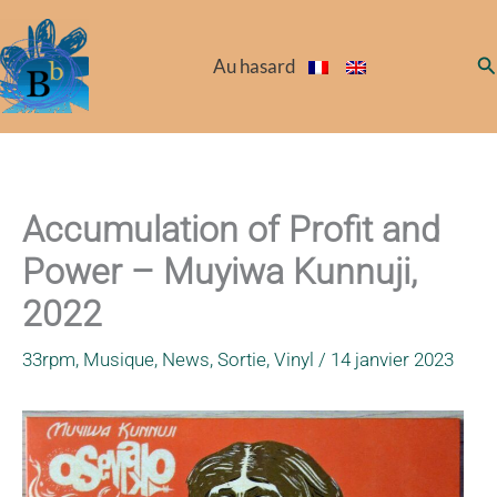
Aller
au
Re
Au hasard
contenu
Accumulation of Profit and
Power – Muyiwa Kunnuji,
2022
33rpm
,
Musique
,
News
,
Sortie
,
Vinyl
/
14 janvier 2023