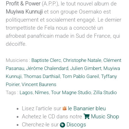
Profit & Power
(A.P.P.), le tout nouvel album de
Muyiwa Kunnuji
et son groupe Osemako est
politiquement et socialement engagé. Le dernier
trompettiste de Fela nous a concocté un
afrobeat panafricain made in Sud de France, qui
décoiffe.
Musiciens :
Baptiste Clerc
,
Christophe Natale
,
Clément
Pasanau
,
Jérôme Chalendard
,
Julien Gimbert
,
Muyiwa
Kunnuji
,
Thomas Darthiail
,
Tom Pablo Gareil
,
Tyffany
Poirier
,
Vincent Baurens
Tags :
Lagos
,
Nîmes
,
Tour Magne Studio
,
Zilla Studio
Lisez l'article sur
le Bananier bleu
Achetez le CD dans notre
Music Shop
Cherchez-le sur
Discogs