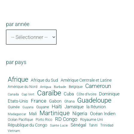
par année
par pays
Afrique
Afrique du Sud
Amérique Centrale et Latine
Cameroun
Amérique du Nord
Antigua
Belgique
Barbade
Caraïbe
Cuba
Dominique
Canada
Côte d'Ivoire
Cap Vert
Guadeloupe
France
Etats-Unis
Gabon
Ghana
Haïti
Jamaïque
la Réunion
Guinée
Guyane
Guyana
Martinique
Nigeria
Océan Indien
Mali
Madagascar
RD Congo
Royaume Uni
Océan Pacifique
Porto Rico
Sénégal
République du Congo
Tahiti
Trinidad
Sainte Lucie
Vietnam