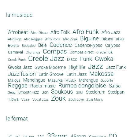
la musique
Afro Funk
Afrobeat
Afro Folk
Afro Jazz
Afro Disco
Biguine
Bikutsi
Afro Pop
Afro Reggae
Afro Rock
Afro Zouk
Blues
Cadence
Bèlè
Cadence-lypso
Calypso
Boléro
Boogaloo
Compas
Carnaval
Compas direct
Charanga
Creole Folk
Creole Jazz
Gwoka
Funk
Disco
Creole Funk
Jazz
Gwoka Jazz
Highlife
Jazz Funk
Gwoka Moderne
Makossa
Jazz fusion
Latin Groove
Latin Jazz
Mandingue
Merengue
Maloya
Mazurka
Mbalax
Quadrille
Reggae
Rumba congolaise
Salsa
Roots music
Soukous
Steeldrum
Steelpan
Son
Smooth jazz
Soul
Sega
Zouk
Tibwa
Valse
Vocal Jazz
Zouk Love
Zulu Music
le format
33rpm
CD
45rpm
7"
12"
Cassette