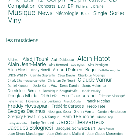
10" - 25 cm
Compilation
EP
Concerts
DVD
Librairie
Fichiers
Musique
News
Sortie
Single
Nécrologie
Radio
Vinyl
les musiciens
Alain Hatot
Aladji Touré
Al Lirvat
Alain Debiossat
Alain Jean-Marie
Alex Bernard
Alex Perdigon
Alex Bylon
Bago
Allen Hoist
Arnaud Dolmen
Andy Narell
Boffi Banengola
Brice Wassy
Camille Sopran'n
Charlotte Mbango
César Durcin
Claude Vamur
Christian De Negri
Charly Chomereau-Lamotte
Dédé Saint-Prix
Denis Dantin
Denis Hekimian
Daniel Kissoun
Dominique Bérose
Dominique Bougrainville
Donald Wesley
Douglas Mbida
Eric Giausserand
Edith Lefel
Etienne Mbappé
Franck Nicolas
Féfé Priso
Florence Titty Dimbeng
Franck Curier
Freddy Hovsepian
Frédéric Caracas
Fredo Tete
Georges Decimus
Glenn Ferris
Georges Séba
Gordon Henderson
Grégory Privat
Hamid Belhocine
Guy N'Sangue
Idrissa Diop
Jacob Desvarieux
Jacky Bernard
Jacky Arconte
Jacques Bolognesi
Jacques Schwarz-Bart
Jane Fostin
Jean Dikoto Mandengue
Jean-Christophe Maillard
Jean-Claude Montredon