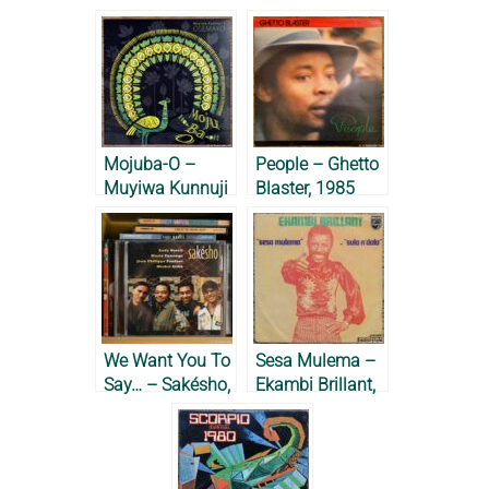
Mojuba-O –
People – Ghetto
Muyiwa Kunnuji
Blaster, 1985
& Osemako,
2016
We Want You To
Sesa Mulema –
Say… – Sakésho,
Ekambi Brillant,
2005
1973