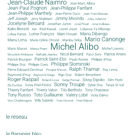
Jean-Claude Naimro
Jean-Marc Albicy
Jean-Paul Pognon
Jean-Philippe Fanfant
Jean-Philippe Marthely
Jean-Pierre Coco
Jean-Yves Messan
Jimmy Mvondo
Jeff Joseph
Jerry Malekani
Joby Julienne
Jocelyne Béroard
Jonathan Jurion
José Privat
Jose Vulbeau
Kako Bessot
Klod Kiavué
Lionel Jouot
Lokassa Ya Mbongo
Kali
Manu Dibango
Luther François
Mam Houari
Lokua Kanza
Mario Canonge
Manu Lima
Marie-Céline Chroné
Marilou Séba
Michel Alibo
Michel Lorentz
Mario Masse
Marius Priam
Nicol Bernard
Paco Sery
Patrick Artero
Moustick Ambassa
Nathalie Jeanlys
Patrick Saint-Eloi
Patrick Bourgoin
Philippe d'Huy
Paulo Rosine
Philippe Slominski
Philippe Drai
Philippe Guez
Ralph Thamar
Pierre-Edouard Decimus
Ray Lema
Prosper N'kouri
Rigo Star
Raymond d'Huy
Robert Benzrihem
Raymond Grego
Roger Raspail
Sissy Dipoko
Slim Pezin
Roland Louis
Serge Ponsar
Sonny Troupé
Tanya St-Val
Sonia Pinel-Féréol
Sylvie Drai
Sly Dunbar
Thierry Fanfant
Tilo Bertholo
Thierry Vaton
Tony Chasseur
Tony Russo
Toto Guillaume
Valery Lobé
Vicky Edimo
Willy Salzédo
Vico Charlemagne
Yves Honoré
Yves Ndjock
le réseau
le Bananier bleu