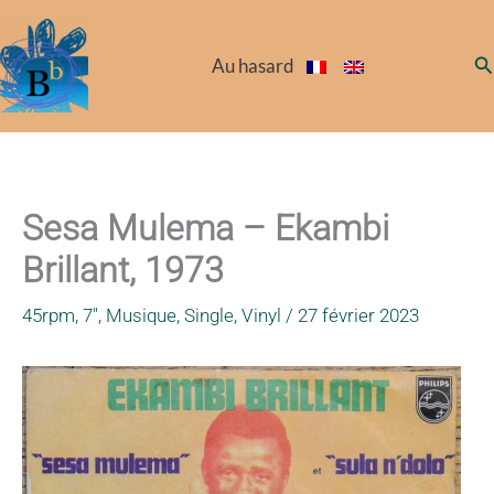
Aller
au
Re
Au hasard
contenu
Sesa Mulema – Ekambi
Brillant, 1973
45rpm
,
7"
,
Musique
,
Single
,
Vinyl
/
27 février 2023