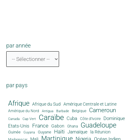
par année
par pays
Afrique
Afrique du Sud
Amérique Centrale et Latine
Cameroun
Amérique du Nord
Antigua
Belgique
Barbade
Caraïbe
Cuba
Dominique
Canada
Côte d'Ivoire
Cap Vert
Guadeloupe
France
Etats-Unis
Gabon
Ghana
Haïti
Jamaïque
la Réunion
Guinée
Guyane
Guyana
Martinique
Nigeria
Océan Indien
Mali
Madagascar