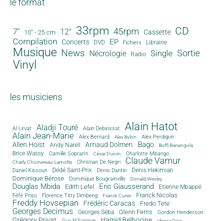
le format
33rpm
CD
45rpm
7"
12"
Cassette
10" - 25 cm
Compilation
EP
Concerts
DVD
Librairie
Fichiers
Musique
News
Sortie
Single
Nécrologie
Radio
Vinyl
les musiciens
Alain Hatot
Aladji Touré
Al Lirvat
Alain Debiossat
Alain Jean-Marie
Alex Bernard
Alex Perdigon
Alex Bylon
Bago
Allen Hoist
Arnaud Dolmen
Andy Narell
Boffi Banengola
Brice Wassy
Camille Sopran'n
Charlotte Mbango
César Durcin
Claude Vamur
Christian De Negri
Charly Chomereau-Lamotte
Dédé Saint-Prix
Denis Dantin
Denis Hekimian
Daniel Kissoun
Dominique Bérose
Dominique Bougrainville
Donald Wesley
Douglas Mbida
Eric Giausserand
Edith Lefel
Etienne Mbappé
Franck Nicolas
Féfé Priso
Florence Titty Dimbeng
Franck Curier
Freddy Hovsepian
Frédéric Caracas
Fredo Tete
Georges Decimus
Glenn Ferris
Georges Séba
Gordon Henderson
Grégory Privat
Hamid Belhocine
Guy N'Sangue
Idrissa Diop