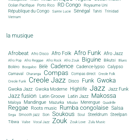
RD Congo
Royaume Uni
Océan Pacifique
Porto Rico
Sénégal
République du Congo
Tahiti
Trinidad
Sainte Lucie
Vietnam
la musique
Afro Funk
Afrobeat
Afro Folk
Afro Jazz
Afro Disco
Biguine
Bikutsi
Afro Pop
Afro Reggae
Afro Rock
Afro Zouk
Blues
Cadence
Bèlè
Cadence-lypso
Calypso
Boléro
Boogaloo
Compas
Carnaval
Compas direct
Charanga
Creole Folk
Creole Jazz
Gwoka
Funk
Disco
Creole Funk
Jazz
Gwoka Jazz
Highlife
Jazz Funk
Gwoka Moderne
Makossa
Jazz fusion
Latin Groove
Latin Jazz
Mandingue
Merengue
Maloya
Mazurka
Mbalax
Quadrille
Reggae
Rumba congolaise
Salsa
Roots music
Soukous
Steeldrum
Steelpan
Son
Smooth jazz
Soul
Sega
Zouk
Tibwa
Valse
Vocal Jazz
Zouk Love
Zulu Music