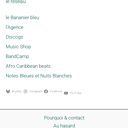
le réseau
le Bananier bleu
l'Agence
Discogs
Music Shop
BandCamp
Afro Caribbean beats
Notes Bleues et Nuits Blanches
BlueSky
Instagram
Facebook
YouTube
Pourquoi & contact
Au hasard