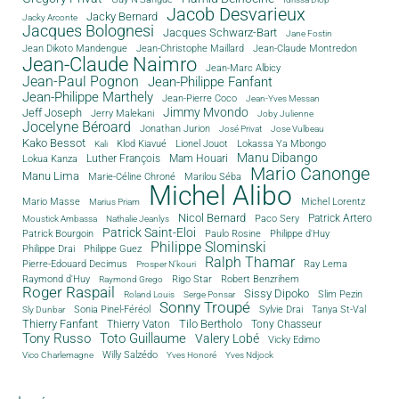
Jacob Desvarieux
Jacky Bernard
Jacky Arconte
Jacques Bolognesi
Jacques Schwarz-Bart
Jane Fostin
Jean Dikoto Mandengue
Jean-Christophe Maillard
Jean-Claude Montredon
Jean-Claude Naimro
Jean-Marc Albicy
Jean-Paul Pognon
Jean-Philippe Fanfant
Jean-Philippe Marthely
Jean-Pierre Coco
Jean-Yves Messan
Jimmy Mvondo
Jeff Joseph
Jerry Malekani
Joby Julienne
Jocelyne Béroard
Jonathan Jurion
José Privat
Jose Vulbeau
Kako Bessot
Klod Kiavué
Lionel Jouot
Lokassa Ya Mbongo
Kali
Manu Dibango
Luther François
Mam Houari
Lokua Kanza
Mario Canonge
Manu Lima
Marie-Céline Chroné
Marilou Séba
Michel Alibo
Michel Lorentz
Mario Masse
Marius Priam
Nicol Bernard
Paco Sery
Patrick Artero
Moustick Ambassa
Nathalie Jeanlys
Patrick Saint-Eloi
Patrick Bourgoin
Philippe d'Huy
Paulo Rosine
Philippe Slominski
Philippe Drai
Philippe Guez
Ralph Thamar
Pierre-Edouard Decimus
Ray Lema
Prosper N'kouri
Rigo Star
Raymond d'Huy
Robert Benzrihem
Raymond Grego
Roger Raspail
Sissy Dipoko
Slim Pezin
Roland Louis
Serge Ponsar
Sonny Troupé
Tanya St-Val
Sonia Pinel-Féréol
Sylvie Drai
Sly Dunbar
Thierry Fanfant
Tilo Bertholo
Thierry Vaton
Tony Chasseur
Tony Russo
Toto Guillaume
Valery Lobé
Vicky Edimo
Willy Salzédo
Vico Charlemagne
Yves Honoré
Yves Ndjock