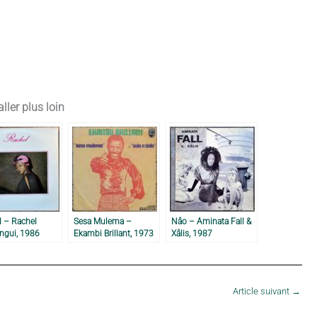
ller plus loin
l – Rachel
Sesa Mulema –
Nâo – Aminata Fall &
ngui, 1986
Ekambi Brillant, 1973
Xâlis, 1987
Article suivant
→