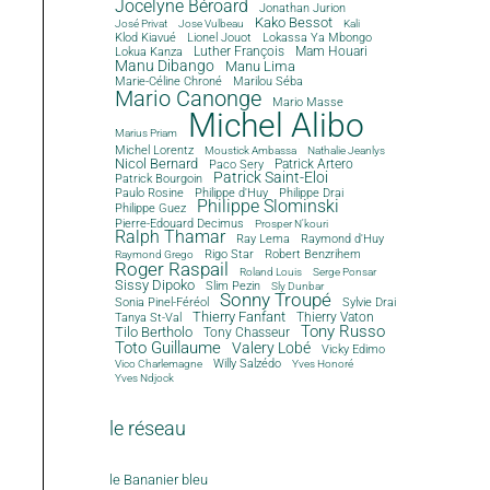
Jocelyne Béroard
Jonathan Jurion
Kako Bessot
José Privat
Jose Vulbeau
Kali
Klod Kiavué
Lionel Jouot
Lokassa Ya Mbongo
Luther François
Mam Houari
Lokua Kanza
Manu Dibango
Manu Lima
Marie-Céline Chroné
Marilou Séba
Mario Canonge
Mario Masse
Michel Alibo
Marius Priam
Michel Lorentz
Moustick Ambassa
Nathalie Jeanlys
Nicol Bernard
Paco Sery
Patrick Artero
Patrick Saint-Eloi
Patrick Bourgoin
Philippe d'Huy
Philippe Drai
Paulo Rosine
Philippe Slominski
Philippe Guez
Pierre-Edouard Decimus
Prosper N'kouri
Ralph Thamar
Ray Lema
Raymond d'Huy
Rigo Star
Robert Benzrihem
Raymond Grego
Roger Raspail
Roland Louis
Serge Ponsar
Sissy Dipoko
Slim Pezin
Sly Dunbar
Sonny Troupé
Sonia Pinel-Féréol
Sylvie Drai
Thierry Fanfant
Tanya St-Val
Thierry Vaton
Tony Russo
Tilo Bertholo
Tony Chasseur
Toto Guillaume
Valery Lobé
Vicky Edimo
Willy Salzédo
Vico Charlemagne
Yves Honoré
Yves Ndjock
le réseau
le Bananier bleu