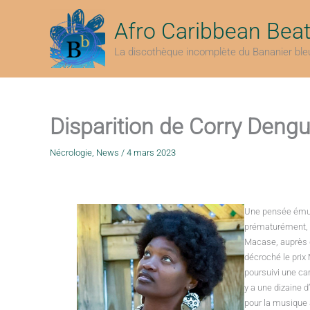
Aller
au
Afro Caribbean Bea
contenu
La discothèque incomplète du Bananier ble
Disparition de Corry Den
Nécrologie
,
News
/
4 mars 2023
Une pensée émue
prématurément, i
Macase, auprès d
décroché le prix
poursuivi une car
y a une dizaine d
pour la musique 