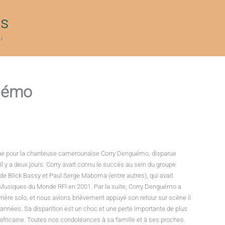
ts
u
guémo
 pour la chanteuse camerounaise Corry Denguémo, disparue
l y a deux jours. Corry avait connu le succès au sein du groupe
e Blick Bassy et Paul Serge Maboma (entre autres), qui avait
 Musiques du Monde RFI en 2001. Par la suite, Corry Denguémo a
rière solo, et nous avions brièvement appuyé son retour sur scène il
’années. Sa disparition est un choc et une perte importante de plus
africaine. Toutes nos condoléances à sa famille et à ses proches.