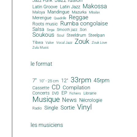
Jazz Funk
Makossa
Latin Groove
Latin Jazz
Mandingue
Maloya
Mazurka
Mbalax
Reggae
Merengue
Quadrille
Rumba congolaise
Roots music
Salsa
Son
Smooth jazz
Sega
Soukous
Steeldrum
Steelpan
Soul
Zouk
Tibwa
Valse
Vocal Jazz
Zouk Love
Zulu Music
le format
33rpm
45rpm
7"
12"
10" - 25 cm
CD
Compilation
Cassette
EP
Concerts
DVD
Librairie
Fichiers
Musique
News
Nécrologie
Vinyl
Sortie
Single
Radio
les musiciens