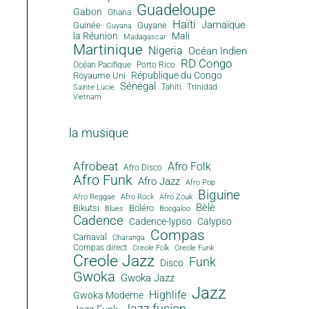
Guadeloupe
Gabon
Ghana
Haïti
Jamaïque
Guinée
Guyane
Guyana
la Réunion
Mali
Madagascar
Martinique
Nigeria
Océan Indien
RD Congo
Océan Pacifique
Porto Rico
République du Congo
Royaume Uni
Sénégal
Tahiti
Trinidad
Sainte Lucie
Vietnam
la musique
Afrobeat
Afro Folk
Afro Disco
Afro Funk
Afro Jazz
Afro Pop
Biguine
Afro Reggae
Afro Rock
Afro Zouk
Bèlè
Bikutsi
Boléro
Blues
Boogaloo
Cadence
Cadence-lypso
Calypso
Compas
Carnaval
Charanga
Compas direct
Creole Folk
Creole Funk
Creole Jazz
Funk
Disco
Gwoka
Gwoka Jazz
Jazz
Highlife
Gwoka Moderne
Jazz fusion