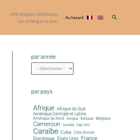
696
disques référencés
Rechercher
Au hasard
sur ce blog à ce jour.
par année
par pays
Afrique
Afrique du Sud
Amérique Centrale et Latine
Amérique du Nord
Antigua
Belgique
Barbade
Cameroun
Canada
Cap Vert
Caraïbe
Cuba
Côte d'Ivoire
France
Dominique
Etats-Unis