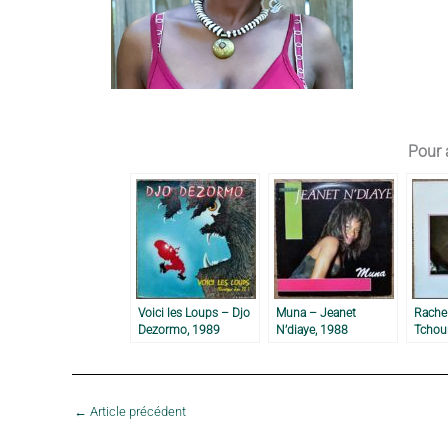
Pour a
Voici les Loups – Djo
Muna – Jeanet
Rache
Dezormo, 1989
N’diaye, 1988
Tchou
←
Article précédent