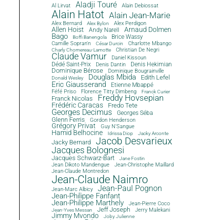
Aladji Touré
Al Lirvat
Alain Debiossat
Alain Hatot
Alain Jean-Marie
Alex Bernard
Alex Perdigon
Alex Bylon
Allen Hoist
Arnaud Dolmen
Andy Narell
Bago
Brice Wassy
Boffi Banengola
Camille Sopran'n
Charlotte Mbango
César Durcin
Christian De Negri
Charly Chomereau-Lamotte
Claude Vamur
Daniel Kissoun
Dédé Saint-Prix
Denis Dantin
Denis Hekimian
Dominique Bérose
Dominique Bougrainville
Douglas Mbida
Edith Lefel
Donald Wesley
Eric Giausserand
Etienne Mbappé
Féfé Priso
Florence Titty Dimbeng
Franck Curier
Freddy Hovsepian
Franck Nicolas
Frédéric Caracas
Fredo Tete
Georges Decimus
Georges Séba
Glenn Ferris
Gordon Henderson
Grégory Privat
Guy N'Sangue
Hamid Belhocine
Idrissa Diop
Jacky Arconte
Jacob Desvarieux
Jacky Bernard
Jacques Bolognesi
Jacques Schwarz-Bart
Jane Fostin
Jean Dikoto Mandengue
Jean-Christophe Maillard
Jean-Claude Montredon
Jean-Claude Naimro
Jean-Paul Pognon
Jean-Marc Albicy
Jean-Philippe Fanfant
Jean-Philippe Marthely
Jean-Pierre Coco
Jeff Joseph
Jerry Malekani
Jean-Yves Messan
Jimmy Mvondo
Joby Julienne