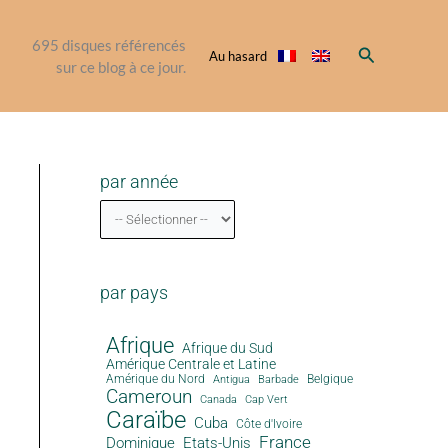
695
disques référencés
Rechercher
Au hasard
sur ce blog à ce jour.
par année
par pays
Afrique
Afrique du Sud
Amérique Centrale et Latine
Amérique du Nord
Antigua
Belgique
Barbade
Cameroun
Canada
Cap Vert
Caraïbe
Cuba
Côte d'Ivoire
France
Dominique
Etats-Unis