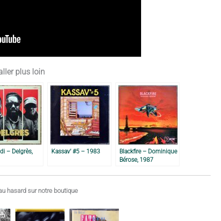
ller plus loin
i – Delgrès,
Kassav’ #5 – 1983
Blackfire – Dominique
Bérose, 1987
u hasard sur notre boutique