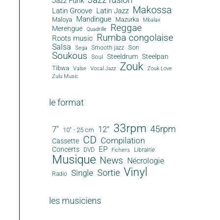
Jazz Funk
Makossa
Latin Groove
Latin Jazz
Mandingue
Maloya
Mazurka
Mbalax
Reggae
Merengue
Quadrille
Rumba congolaise
Roots music
Salsa
Son
Smooth jazz
Sega
Soukous
Steeldrum
Steelpan
Soul
Zouk
Tibwa
Valse
Vocal Jazz
Zouk Love
Zulu Music
le format
33rpm
45rpm
7"
12"
10" - 25 cm
CD
Compilation
Cassette
EP
Concerts
DVD
Librairie
Fichiers
Musique
News
Nécrologie
Vinyl
Sortie
Single
Radio
les musiciens