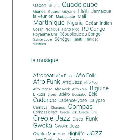
Guadeloupe
Gabon
Ghana
Haïti
Jamaïque
Guinée
Guyane
Guyana
la Réunion
Mali
Madagascar
Martinique
Nigeria
Océan Indien
RD Congo
Océan Pacifique
Porto Rico
République du Congo
Royaume Uni
Sénégal
Tahiti
Trinidad
Sainte Lucie
Vietnam
la musique
Afrobeat
Afro Folk
Afro Disco
Afro Funk
Afro Jazz
Afro Pop
Biguine
Afro Reggae
Afro Rock
Afro Zouk
Bèlè
Bikutsi
Boléro
Blues
Boogaloo
Cadence
Cadence-lypso
Calypso
Compas
Carnaval
Charanga
Compas direct
Creole Folk
Creole Funk
Creole Jazz
Funk
Disco
Gwoka
Gwoka Jazz
Jazz
Highlife
Gwoka Moderne
Jazz fusion