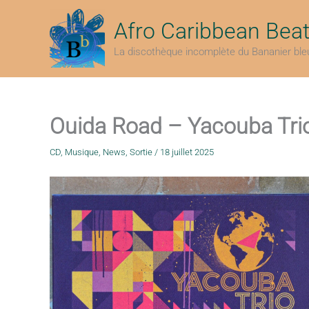
Aller
au
Afro Caribbean Bea
contenu
La discothèque incomplète du Bananier ble
Ouida Road – Yacouba Tri
CD
,
Musique
,
News
,
Sortie
/
18 juillet 2025