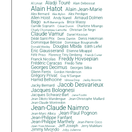
Aladji Touré
Al Lirvat
Alain Debiossat
Alain Hatot
Alain Jean-Marie
Alex Bernard
Alex Perdigon
Alex Bylon
Allen Hoist
Arnaud Dolmen
Andy Narell
Bago
Brice Wassy
Boffi Banengola
Camille Sopran'n
Charlotte Mbango
César Durcin
Christian De Negri
Charly Chomereau-Lamotte
Claude Vamur
Daniel Kissoun
Dédé Saint-Prix
Denis Dantin
Denis Hekimian
Dominique Bérose
Dominique Bougrainville
Douglas Mbida
Edith Lefel
Donald Wesley
Eric Giausserand
Etienne Mbappé
Féfé Priso
Florence Titty Dimbeng
Franck Curier
Freddy Hovsepian
Franck Nicolas
Frédéric Caracas
Fredo Tete
Georges Decimus
Georges Séba
Glenn Ferris
Gordon Henderson
Grégory Privat
Guy N'Sangue
Hamid Belhocine
Idrissa Diop
Jacky Arconte
Jacob Desvarieux
Jacky Bernard
Jacques Bolognesi
Jacques Schwarz-Bart
Jane Fostin
Jean Dikoto Mandengue
Jean-Christophe Maillard
Jean-Claude Montredon
Jean-Claude Naimro
Jean-Paul Pognon
Jean-Marc Albicy
Jean-Philippe Fanfant
Jean-Philippe Marthely
Jean-Pierre Coco
Jeff Joseph
Jerry Malekani
Jean-Yves Messan
Jimmy Mvondo
Joby Julienne