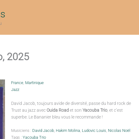
ts
u
o, 2025
France
,
Martinique
Jazz
David Jacob, toujours avide de diversité, passe du hard rock de
Trust au jazz avec
Ouida Road
et son
Yacouba Trio
, et c’est
superbe. Le Bananier bleu vous le recommande !
Musiciens :
David Jacob
,
Hakim Molina
,
Ludovic Louis
,
Nicolas Noël
Tags :
Yacouba Trio