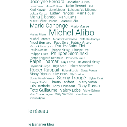
Jocelyne Béroard
Jonathan Jurion
Kako Bessot
José Privat
Jose Vulbeau
Kali
Klod Kiavué
Lionel Jouot
Lokassa Ya Mbongo
Luther François
Mam Houari
Lokua Kanza
Manu Dibango
Manu Lima
Marie-Céline Chroné
Marilou Séba
Mario Canonge
Mario Masse
Michel Alibo
Marius Priam
Michel Lorentz
Moustick Ambassa
Nathalie Jeanlys
Nicol Bernard
Paco Sery
Patrick Artero
Patrick Saint-Eloi
Patrick Bourgoin
Philippe d'Huy
Philippe Drai
Paulo Rosine
Philippe Slominski
Philippe Guez
Pierre-Edouard Decimus
Prosper N'kouri
Ralph Thamar
Ray Lema
Raymond d'Huy
Rigo Star
Robert Benzrihem
Raymond Grego
Roger Raspail
Roland Louis
Serge Ponsar
Sissy Dipoko
Slim Pezin
Sly Dunbar
Sonny Troupé
Sonia Pinel-Féréol
Sylvie Drai
Thierry Fanfant
Tanya St-Val
Thierry Vaton
Tony Russo
Tilo Bertholo
Tony Chasseur
Toto Guillaume
Valery Lobé
Vicky Edimo
Willy Salzédo
Vico Charlemagne
Yves Honoré
Yves Ndjock
le réseau
le Bananier bleu