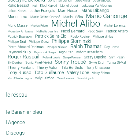
Jonathan Jurion
José Privat
Jose Vulbeau
Kako Bessot
Klod Kiavué
Lionel Jouot
Lokassa Ya Mbongo
Kali
Manu Dibango
Luther François
Mam Houari
Lokua Kanza
Mario Canonge
Manu Lima
Marie-Céline Chroné
Marilou Séba
Michel Alibo
Michel Lorentz
Mario Masse
Marius Priam
Nicol Bernard
Paco Sery
Patrick Artero
Moustick Ambassa
Nathalie Jeanlys
Patrick Saint-Eloi
Patrick Bourgoin
Philippe d'Huy
Paulo Rosine
Philippe Slominski
Philippe Drai
Philippe Guez
Ralph Thamar
Pierre-Edouard Decimus
Ray Lema
Prosper N'kouri
Rigo Star
Raymond d'Huy
Robert Benzrihem
Raymond Grego
Roger Raspail
Sissy Dipoko
Slim Pezin
Roland Louis
Serge Ponsar
Sonny Troupé
Tanya St-Val
Sonia Pinel-Féréol
Sylvie Drai
Sly Dunbar
Thierry Fanfant
Tilo Bertholo
Thierry Vaton
Tony Chasseur
Tony Russo
Toto Guillaume
Valery Lobé
Vicky Edimo
Willy Salzédo
Vico Charlemagne
Yves Honoré
Yves Ndjock
le réseau
le Bananier bleu
l'Agence
Discogs