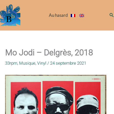
Aller
au
Re
Au hasard
contenu
Mo Jodi – Delgrès, 2018
33rpm
,
Musique
,
Vinyl
/
24 septembre 2021