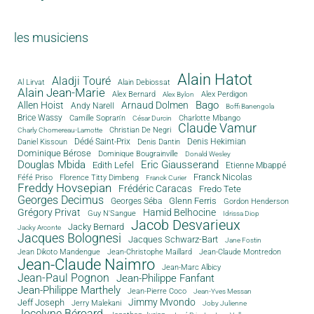
les musiciens
Alain Hatot
Aladji Touré
Al Lirvat
Alain Debiossat
Alain Jean-Marie
Alex Bernard
Alex Perdigon
Alex Bylon
Bago
Allen Hoist
Arnaud Dolmen
Andy Narell
Boffi Banengola
Brice Wassy
Camille Sopran'n
Charlotte Mbango
César Durcin
Claude Vamur
Christian De Negri
Charly Chomereau-Lamotte
Dédé Saint-Prix
Denis Dantin
Denis Hekimian
Daniel Kissoun
Dominique Bérose
Dominique Bougrainville
Donald Wesley
Douglas Mbida
Eric Giausserand
Edith Lefel
Etienne Mbappé
Franck Nicolas
Féfé Priso
Florence Titty Dimbeng
Franck Curier
Freddy Hovsepian
Frédéric Caracas
Fredo Tete
Georges Decimus
Glenn Ferris
Georges Séba
Gordon Henderson
Grégory Privat
Hamid Belhocine
Guy N'Sangue
Idrissa Diop
Jacob Desvarieux
Jacky Bernard
Jacky Arconte
Jacques Bolognesi
Jacques Schwarz-Bart
Jane Fostin
Jean Dikoto Mandengue
Jean-Christophe Maillard
Jean-Claude Montredon
Jean-Claude Naimro
Jean-Marc Albicy
Jean-Paul Pognon
Jean-Philippe Fanfant
Jean-Philippe Marthely
Jean-Pierre Coco
Jean-Yves Messan
Jimmy Mvondo
Jeff Joseph
Jerry Malekani
Joby Julienne
Jocelyne Béroard