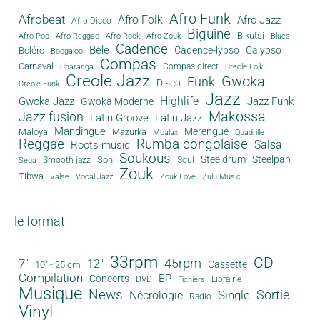
Afro Funk
Afrobeat
Afro Folk
Afro Jazz
Afro Disco
Biguine
Bikutsi
Afro Pop
Afro Reggae
Afro Rock
Afro Zouk
Blues
Cadence
Bèlè
Cadence-lypso
Calypso
Boléro
Boogaloo
Compas
Carnaval
Compas direct
Charanga
Creole Folk
Creole Jazz
Gwoka
Funk
Disco
Creole Funk
Jazz
Gwoka Jazz
Highlife
Jazz Funk
Gwoka Moderne
Makossa
Jazz fusion
Latin Groove
Latin Jazz
Mandingue
Merengue
Maloya
Mazurka
Mbalax
Quadrille
Reggae
Rumba congolaise
Salsa
Roots music
Soukous
Steeldrum
Steelpan
Son
Smooth jazz
Soul
Sega
Zouk
Tibwa
Valse
Vocal Jazz
Zouk Love
Zulu Music
le format
33rpm
CD
45rpm
7"
12"
Cassette
10" - 25 cm
Compilation
EP
Concerts
DVD
Librairie
Fichiers
Musique
News
Sortie
Single
Nécrologie
Radio
Vinyl