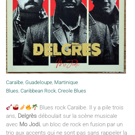
Caraïbe
,
Guadeloupe
,
Martinique
Blues
,
Caribbean Rock
,
Creole Blues
Blues rock Caraïbe. Il y a pile trois
ans,
Delgrès
déboulait sur la scène musicale
avec
Mo Jodi
, un bloc de rock en fusion par un
trio aux accents qui ne sont pas sans rappeler la