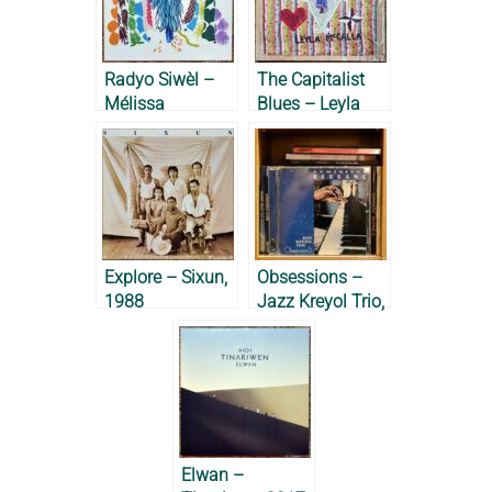
Radyo Siwèl –
The Capitalist
Mélissa
Blues – Leyla
Laveaux, 2018
McCalla, 2019
Explore – Sixun,
Obsessions –
1988
Jazz Kreyol Trio,
2006
Elwan –