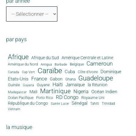
par année
par pays
Afrique
Afrique du Sud
Amérique Centrale et Latine
Cameroun
Amérique du Nord
Antigua
Belgique
Barbade
Caraïbe
Cuba
Dominique
Canada
Côte d'Ivoire
Cap Vert
Guadeloupe
France
Etats-Unis
Gabon
Ghana
Haïti
Jamaïque
la Réunion
Guinée
Guyane
Guyana
Martinique
Nigeria
Océan Indien
Mali
Madagascar
RD Congo
Royaume Uni
Océan Pacifique
Porto Rico
Sénégal
République du Congo
Tahiti
Trinidad
Sainte Lucie
Vietnam
la musique