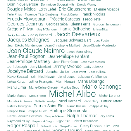
Dominique Bérose
Dominique Bougrainville
Donald Wesley
Douglas Mbida
Eric Giausserand
Edith Lefel
Etienne Mbappé
Franck Nicolas
Féfé Priso
Florence Titty Dimbeng
Franck Curier
Freddy Hovsepian
Frédéric Caracas
Fredo Tete
Georges Decimus
Glenn Ferris
Georges Séba
Gordon Henderson
Grégory Privat
Hamid Belhocine
Guy N'Sangue
Idrissa Diop
Jacob Desvarieux
Jacky Bernard
Jacky Arconte
Jacques Bolognesi
Jacques Schwarz-Bart
Jane Fostin
Jean Dikoto Mandengue
Jean-Christophe Maillard
Jean-Claude Montredon
Jean-Claude Naimro
Jean-Marc Albicy
Jean-Paul Pognon
Jean-Philippe Fanfant
Jean-Philippe Marthely
Jean-Pierre Coco
Jean-Yves Messan
Jimmy Mvondo
Jeff Joseph
Jerry Malekani
Joby Julienne
Jocelyne Béroard
Jonathan Jurion
José Privat
Jose Vulbeau
Kako Bessot
Klod Kiavué
Lionel Jouot
Lokassa Ya Mbongo
Kali
Manu Dibango
Luther François
Mam Houari
Lokua Kanza
Mario Canonge
Manu Lima
Marie-Céline Chroné
Marilou Séba
Michel Alibo
Michel Lorentz
Mario Masse
Marius Priam
Nicol Bernard
Paco Sery
Patrick Artero
Moustick Ambassa
Nathalie Jeanlys
Patrick Saint-Eloi
Patrick Bourgoin
Philippe d'Huy
Paulo Rosine
Philippe Slominski
Philippe Drai
Philippe Guez
Ralph Thamar
Pierre-Edouard Decimus
Ray Lema
Prosper N'kouri
Rigo Star
Raymond d'Huy
Robert Benzrihem
Raymond Grego
Roger Raspail
Sissy Dipoko
Slim Pezin
Roland Louis
Serge Ponsar
Sonny Troupé
Tanya St-Val