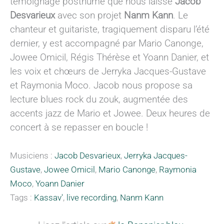
témoignage posthume que nous laisse
Jacob
Desvarieux
avec son projet
Nanm Kann
. Le
chanteur et guitariste, tragiquement disparu l’été
dernier, y est accompagné par Mario Canonge,
Jowee Omicil, Régis Thérèse et Yoann Danier, et
les voix et chœurs de Jerryka Jacques-Gustave
et Raymonia Moco. Jacob nous propose sa
lecture blues rock du zouk, augmentée des
accents jazz de Mario et Jowee. Deux heures de
concert à se repasser en boucle !
Musiciens :
Jacob Desvarieux
,
Jerryka Jacques-
Gustave
,
Jowee Omicil
,
Mario Canonge
,
Raymonia
Moco
,
Yoann Danier
Tags :
Kassav'
,
live recording
,
Nanm Kann