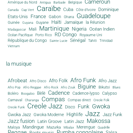
Cameroun
Amérique du Nord
Antigua
Belgique
Barbade
Caraïbe
Cuba
Dominique
Canada
Côte d'Ivoire
Cap Vert
Guadeloupe
France
Etats-Unis
Gabon
Ghana
Haïti
Jamaïque
la Réunion
Guinée
Guyane
Guyana
Martinique
Nigeria
Océan Indien
Mali
Madagascar
RD Congo
Royaume Uni
Océan Pacifique
Porto Rico
Sénégal
République du Congo
Tahiti
Trinidad
Sainte Lucie
Vietnam
la musique
Afro Funk
Afrobeat
Afro Folk
Afro Jazz
Afro Disco
Biguine
Bikutsi
Afro Pop
Afro Reggae
Afro Rock
Afro Zouk
Blues
Cadence
Bèlè
Cadence-lypso
Calypso
Boléro
Boogaloo
Compas
Carnaval
Compas direct
Charanga
Creole Folk
Creole Jazz
Gwoka
Funk
Disco
Creole Funk
Jazz
Gwoka Jazz
Highlife
Jazz Funk
Gwoka Moderne
Makossa
Jazz fusion
Latin Groove
Latin Jazz
Mandingue
Merengue
Maloya
Mazurka
Mbalax
Quadrille
Reggae
Rumba congolaise
Salsa
Roots music