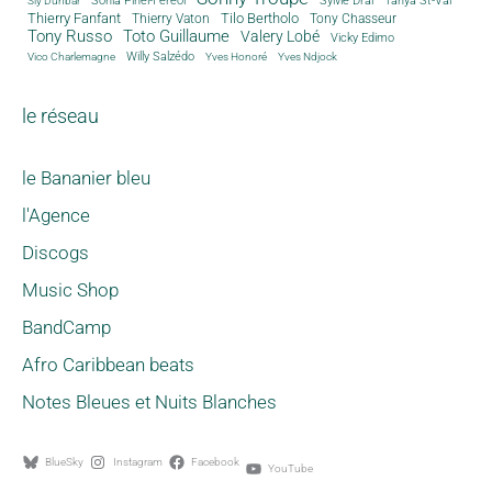
Sonia Pinel-Féréol
Sylvie Drai
Sly Dunbar
Thierry Fanfant
Tilo Bertholo
Thierry Vaton
Tony Chasseur
Tony Russo
Toto Guillaume
Valery Lobé
Vicky Edimo
Willy Salzédo
Vico Charlemagne
Yves Honoré
Yves Ndjock
le réseau
le Bananier bleu
l'Agence
Discogs
Music Shop
BandCamp
Afro Caribbean beats
Notes Bleues et Nuits Blanches
BlueSky
Instagram
Facebook
YouTube