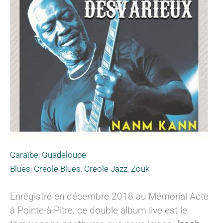
Caraïbe
,
Guadeloupe
Blues
,
Creole Blues
,
Creole Jazz
,
Zouk
Enregistré en décembre 2018 au Mémorial Acte
à Pointe-à-Pitre, ce double album live est le