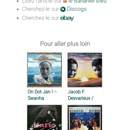
Lisez l'article sur
le Bananier bleu
Cherchez-le sur
Discogs
Cherchez-le sur
Pour aller plus loin
On Dot Jan ! –
Jacob F.
Swanha
Desvarieux /
Desvarieux, 2004
Georges
Decimus – 1986