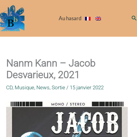
Aller
au
Re
Au hasard
contenu
Nanm Kann – Jacob
Desvarieux, 2021
CD
,
Musique
,
News
,
Sortie
/
15 janvier 2022