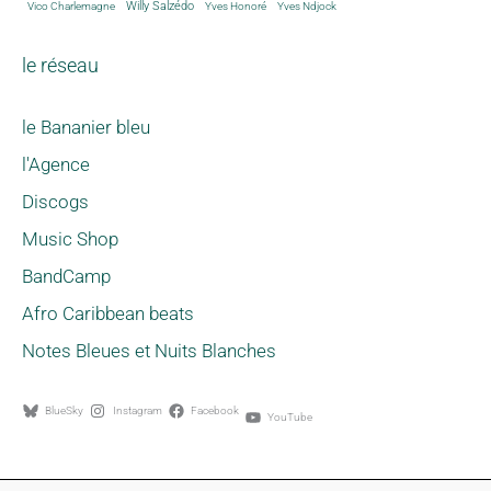
Willy Salzédo
Vico Charlemagne
Yves Honoré
Yves Ndjock
le réseau
le Bananier bleu
l'Agence
Discogs
Music Shop
BandCamp
Afro Caribbean beats
Notes Bleues et Nuits Blanches
BlueSky
Instagram
Facebook
YouTube