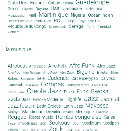
Guadeloupe
France
Etats-Unis
Gabon
Ghana
Haïti
Jamaïque
la Réunion
Guinée
Guyane
Guyana
Martinique
Nigeria
Océan Indien
Mali
Madagascar
RD Congo
Royaume Uni
Océan Pacifique
Porto Rico
Sénégal
République du Congo
Tahiti
Trinidad
Sainte Lucie
Vietnam
la musique
Afro Funk
Afrobeat
Afro Folk
Afro Jazz
Afro Disco
Biguine
Bikutsi
Afro Pop
Afro Reggae
Afro Rock
Afro Zouk
Blues
Cadence
Bèlè
Cadence-lypso
Calypso
Boléro
Boogaloo
Compas
Carnaval
Compas direct
Charanga
Creole Folk
Creole Jazz
Gwoka
Funk
Disco
Creole Funk
Jazz
Gwoka Jazz
Highlife
Jazz Funk
Gwoka Moderne
Makossa
Jazz fusion
Latin Groove
Latin Jazz
Mandingue
Merengue
Maloya
Mazurka
Mbalax
Quadrille
Reggae
Rumba congolaise
Salsa
Roots music
Soukous
Steeldrum
Steelpan
Son
Smooth jazz
Soul
Sega
Zouk
Tibwa
Valse
Vocal Jazz
Zouk Love
Zulu Music