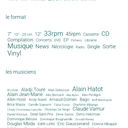
le format
33rpm
CD
45rpm
7"
12"
Cassette
10" - 25 cm
Compilation
EP
Concerts
DVD
Librairie
Fichiers
Musique
News
Sortie
Single
Nécrologie
Radio
Vinyl
les musiciens
Alain Hatot
Aladji Touré
Al Lirvat
Alain Debiossat
Alain Jean-Marie
Alex Bernard
Alex Perdigon
Alex Bylon
Bago
Allen Hoist
Arnaud Dolmen
Andy Narell
Boffi Banengola
Brice Wassy
Camille Sopran'n
Charlotte Mbango
César Durcin
Claude Vamur
Christian De Negri
Charly Chomereau-Lamotte
Dédé Saint-Prix
Denis Dantin
Denis Hekimian
Daniel Kissoun
Dominique Bérose
Dominique Bougrainville
Donald Wesley
Douglas Mbida
Eric Giausserand
Edith Lefel
Etienne Mbappé