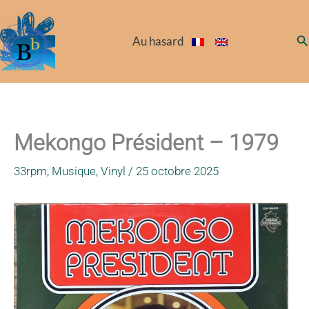
Aller
au
Re
Au hasard
contenu
Mekongo Président – 1979
33rpm
,
Musique
,
Vinyl
/
25 octobre 2025