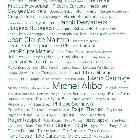
Franck Nicolas
Féfé Priso
Florence Titty Dimbeng
Franck Curier
Freddy Hovsepian
Frédéric Caracas
Fredo Tete
Georges Decimus
Glenn Ferris
Georges Séba
Gordon Henderson
Grégory Privat
Hamid Belhocine
Guy N'Sangue
Idrissa Diop
Jacob Desvarieux
Jacky Bernard
Jacky Arconte
Jacques Bolognesi
Jacques Schwarz-Bart
Jane Fostin
Jean Dikoto Mandengue
Jean-Christophe Maillard
Jean-Claude Montredon
Jean-Claude Naimro
Jean-Marc Albicy
Jean-Paul Pognon
Jean-Philippe Fanfant
Jean-Philippe Marthely
Jean-Pierre Coco
Jean-Yves Messan
Jimmy Mvondo
Jeff Joseph
Jerry Malekani
Joby Julienne
Jocelyne Béroard
Jonathan Jurion
José Privat
Jose Vulbeau
Kako Bessot
Klod Kiavué
Lionel Jouot
Lokassa Ya Mbongo
Kali
Manu Dibango
Luther François
Mam Houari
Lokua Kanza
Mario Canonge
Manu Lima
Marie-Céline Chroné
Marilou Séba
Michel Alibo
Michel Lorentz
Mario Masse
Marius Priam
Nicol Bernard
Paco Sery
Patrick Artero
Moustick Ambassa
Nathalie Jeanlys
Patrick Saint-Eloi
Patrick Bourgoin
Philippe d'Huy
Paulo Rosine
Philippe Slominski
Philippe Drai
Philippe Guez
Ralph Thamar
Pierre-Edouard Decimus
Ray Lema
Prosper N'kouri
Rigo Star
Raymond d'Huy
Robert Benzrihem
Raymond Grego
Roger Raspail
Sissy Dipoko
Slim Pezin
Roland Louis
Serge Ponsar
Sonny Troupé
Tanya St-Val
Sonia Pinel-Féréol
Sylvie Drai
Sly Dunbar
Thierry Fanfant
Tilo Bertholo
Thierry Vaton
Tony Chasseur
Tony Russo
Toto Guillaume
Valery Lobé
Vicky Edimo