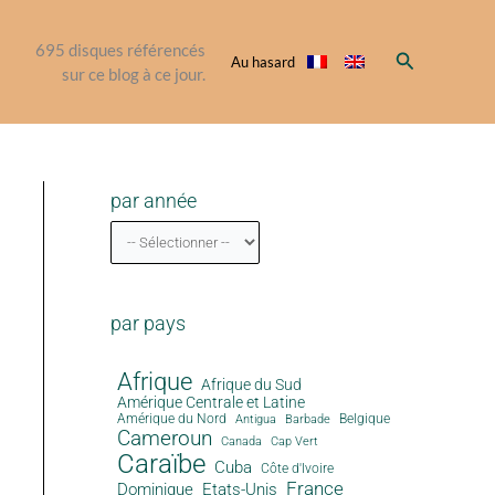
695
disques référencés
Rechercher
Au hasard
sur ce blog à ce jour.
par année
par pays
Afrique
Afrique du Sud
Amérique Centrale et Latine
Amérique du Nord
Antigua
Belgique
Barbade
Cameroun
Canada
Cap Vert
Caraïbe
Cuba
Côte d'Ivoire
France
Dominique
Etats-Unis