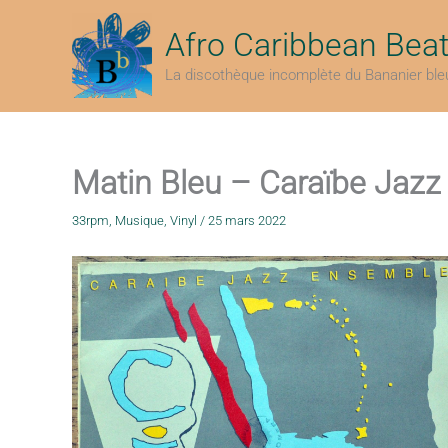
Aller
au
Afro Caribbean Bea
contenu
La discothèque incomplète du Bananier ble
Matin Bleu – Caraïbe Jaz
33rpm
,
Musique
,
Vinyl
/
25 mars 2022