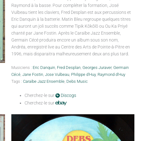
Raymond à la basse. Pour compléter la formation, José
Vulbeau tient les claviers, Fred Desplan est aux percussions et
Eric Danquin à la batterie. Matin Bleu regroupe quelques titres
qui auront un joli succès comme Tipik Kôkôlô ou Ou Ka Priyé
chanté par Jane Fostin. Après le Caraïbe Jazz Ensemble,
Germain Cécé produira encore un album sous son nom,
Andréa, enregistré live au Centre des Arts de Pointe-à-Pitre en
1996, mais disparaitra malheureusement deux ans plus tard.
Musiciens :
Eric Danquin
,
Fred Desplan
,
Georges Juraver
,
Germain
Cécé
,
Jane Fostin
,
Jose Vulbeau
,
Philippe d'Huy
,
Raymond d'Huy
Tags :
Caraïbe Jazz Ensemble
,
Debs Music
Cherchez-le sur
Discogs
Cherchez-le sur