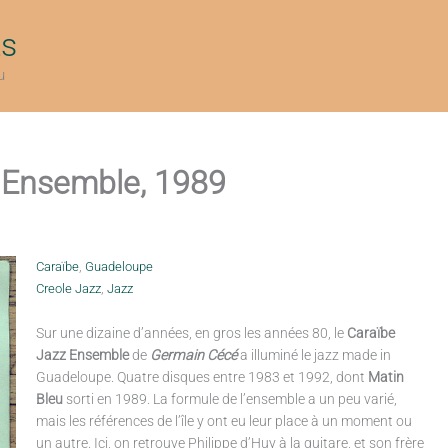
ts
u
z Ensemble, 1989
Caraïbe
,
Guadeloupe
Creole Jazz
,
Jazz
Sur une dizaine d’années, en gros les années 80, le
Caraïbe
Jazz Ensemble
de
Germain Cécé
a illuminé le jazz made in
Guadeloupe. Quatre disques entre 1983 et 1992, dont
Matin
Bleu
sorti en 1989. La formule de l’ensemble a un peu varié,
mais les références de l’île y ont eu leur place à un moment ou
un autre. Ici, on retrouve Philippe d’Huy à la guitare, et son frère