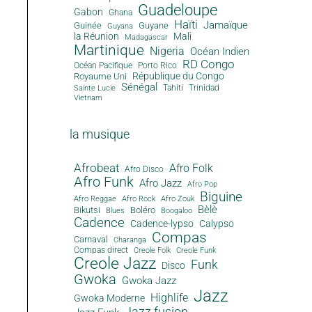
Guadeloupe
Gabon
Ghana
Haïti
Jamaïque
Guinée
Guyane
Guyana
la Réunion
Mali
Madagascar
Martinique
Nigeria
Océan Indien
RD Congo
Océan Pacifique
Porto Rico
République du Congo
Royaume Uni
Sénégal
Tahiti
Trinidad
Sainte Lucie
Vietnam
la musique
Afrobeat
Afro Folk
Afro Disco
Afro Funk
Afro Jazz
Afro Pop
Biguine
Afro Reggae
Afro Rock
Afro Zouk
Bèlè
Bikutsi
Boléro
Blues
Boogaloo
Cadence
Cadence-lypso
Calypso
Compas
Carnaval
Charanga
Compas direct
Creole Folk
Creole Funk
Creole Jazz
Funk
Disco
Gwoka
Gwoka Jazz
Jazz
Highlife
Gwoka Moderne
Jazz fusion