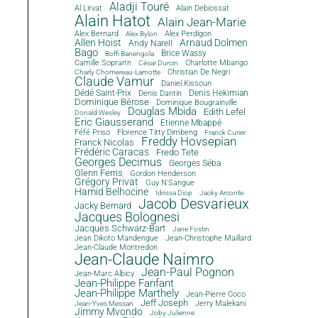
Aladji Touré
Al Lirvat
Alain Debiossat
Alain Hatot
Alain Jean-Marie
Alex Bernard
Alex Perdigon
Alex Bylon
Allen Hoist
Arnaud Dolmen
Andy Narell
Bago
Brice Wassy
Boffi Banengola
Camille Sopran'n
Charlotte Mbango
César Durcin
Christian De Negri
Charly Chomereau-Lamotte
Claude Vamur
Daniel Kissoun
Dédé Saint-Prix
Denis Dantin
Denis Hekimian
Dominique Bérose
Dominique Bougrainville
Douglas Mbida
Edith Lefel
Donald Wesley
Eric Giausserand
Etienne Mbappé
Féfé Priso
Florence Titty Dimbeng
Franck Curier
Freddy Hovsepian
Franck Nicolas
Frédéric Caracas
Fredo Tete
Georges Decimus
Georges Séba
Glenn Ferris
Gordon Henderson
Grégory Privat
Guy N'Sangue
Hamid Belhocine
Idrissa Diop
Jacky Arconte
Jacob Desvarieux
Jacky Bernard
Jacques Bolognesi
Jacques Schwarz-Bart
Jane Fostin
Jean Dikoto Mandengue
Jean-Christophe Maillard
Jean-Claude Montredon
Jean-Claude Naimro
Jean-Paul Pognon
Jean-Marc Albicy
Jean-Philippe Fanfant
Jean-Philippe Marthely
Jean-Pierre Coco
Jeff Joseph
Jerry Malekani
Jean-Yves Messan
Jimmy Mvondo
Joby Julienne