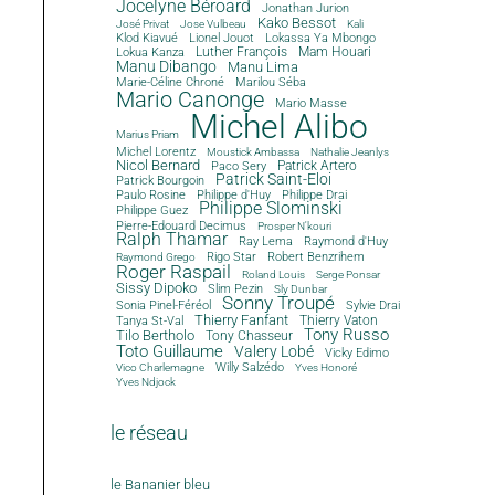
Jocelyne Béroard
Jonathan Jurion
Kako Bessot
José Privat
Jose Vulbeau
Kali
Klod Kiavué
Lionel Jouot
Lokassa Ya Mbongo
Luther François
Mam Houari
Lokua Kanza
Manu Dibango
Manu Lima
Marie-Céline Chroné
Marilou Séba
Mario Canonge
Mario Masse
Michel Alibo
Marius Priam
Michel Lorentz
Moustick Ambassa
Nathalie Jeanlys
Nicol Bernard
Paco Sery
Patrick Artero
Patrick Saint-Eloi
Patrick Bourgoin
Philippe d'Huy
Philippe Drai
Paulo Rosine
Philippe Slominski
Philippe Guez
Pierre-Edouard Decimus
Prosper N'kouri
Ralph Thamar
Ray Lema
Raymond d'Huy
Rigo Star
Robert Benzrihem
Raymond Grego
Roger Raspail
Roland Louis
Serge Ponsar
Sissy Dipoko
Slim Pezin
Sly Dunbar
Sonny Troupé
Sonia Pinel-Féréol
Sylvie Drai
Thierry Fanfant
Tanya St-Val
Thierry Vaton
Tony Russo
Tilo Bertholo
Tony Chasseur
Toto Guillaume
Valery Lobé
Vicky Edimo
Willy Salzédo
Vico Charlemagne
Yves Honoré
Yves Ndjock
le réseau
le Bananier bleu