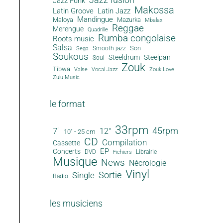
Jazz Funk
Makossa
Latin Groove
Latin Jazz
Mandingue
Maloya
Mazurka
Mbalax
Reggae
Merengue
Quadrille
Rumba congolaise
Roots music
Salsa
Son
Smooth jazz
Sega
Soukous
Steeldrum
Steelpan
Soul
Zouk
Tibwa
Valse
Vocal Jazz
Zouk Love
Zulu Music
le format
33rpm
45rpm
7"
12"
10" - 25 cm
CD
Compilation
Cassette
EP
Concerts
DVD
Librairie
Fichiers
Musique
News
Nécrologie
Vinyl
Sortie
Single
Radio
les musiciens