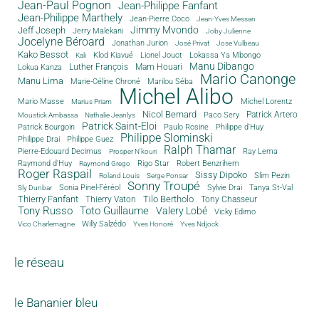
Jean-Paul Pognon
Jean-Philippe Fanfant
Jean-Philippe Marthely
Jean-Pierre Coco
Jean-Yves Messan
Jimmy Mvondo
Jeff Joseph
Jerry Malekani
Joby Julienne
Jocelyne Béroard
Jonathan Jurion
José Privat
Jose Vulbeau
Kako Bessot
Klod Kiavué
Lionel Jouot
Lokassa Ya Mbongo
Kali
Manu Dibango
Luther François
Mam Houari
Lokua Kanza
Mario Canonge
Manu Lima
Marie-Céline Chroné
Marilou Séba
Michel Alibo
Michel Lorentz
Mario Masse
Marius Priam
Nicol Bernard
Paco Sery
Patrick Artero
Moustick Ambassa
Nathalie Jeanlys
Patrick Saint-Eloi
Patrick Bourgoin
Philippe d'Huy
Paulo Rosine
Philippe Slominski
Philippe Drai
Philippe Guez
Ralph Thamar
Pierre-Edouard Decimus
Ray Lema
Prosper N'kouri
Rigo Star
Raymond d'Huy
Robert Benzrihem
Raymond Grego
Roger Raspail
Sissy Dipoko
Slim Pezin
Roland Louis
Serge Ponsar
Sonny Troupé
Tanya St-Val
Sonia Pinel-Féréol
Sylvie Drai
Sly Dunbar
Thierry Fanfant
Tilo Bertholo
Thierry Vaton
Tony Chasseur
Tony Russo
Toto Guillaume
Valery Lobé
Vicky Edimo
Willy Salzédo
Vico Charlemagne
Yves Honoré
Yves Ndjock
le réseau
le Bananier bleu