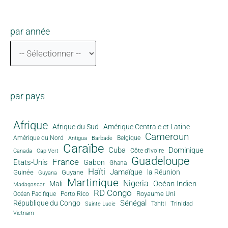
par année
par pays
Afrique
Afrique du Sud
Amérique Centrale et Latine
Cameroun
Amérique du Nord
Antigua
Belgique
Barbade
Caraïbe
Cuba
Dominique
Canada
Côte d'Ivoire
Cap Vert
Guadeloupe
France
Etats-Unis
Gabon
Ghana
Haïti
Jamaïque
la Réunion
Guinée
Guyane
Guyana
Martinique
Nigeria
Océan Indien
Mali
Madagascar
RD Congo
Royaume Uni
Océan Pacifique
Porto Rico
Sénégal
République du Congo
Tahiti
Trinidad
Sainte Lucie
Vietnam