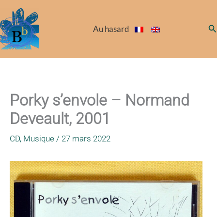
Aller
au
Re
Au hasard
contenu
Porky s’envole – Normand
Deveault, 2001
CD
,
Musique
/
27 mars 2022