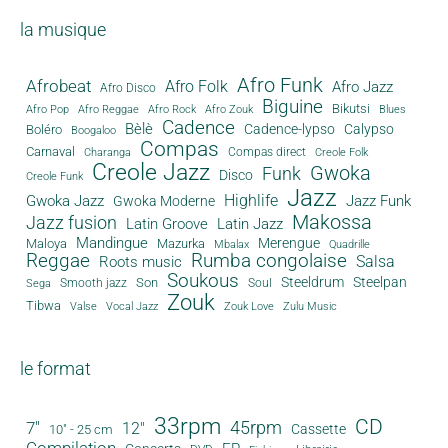
la musique
Afro Funk
Afrobeat
Afro Folk
Afro Jazz
Afro Disco
Biguine
Bikutsi
Afro Pop
Afro Reggae
Afro Rock
Afro Zouk
Blues
Cadence
Bèlè
Cadence-lypso
Calypso
Boléro
Boogaloo
Compas
Carnaval
Compas direct
Charanga
Creole Folk
Creole Jazz
Gwoka
Funk
Disco
Creole Funk
Jazz
Gwoka Jazz
Highlife
Jazz Funk
Gwoka Moderne
Makossa
Jazz fusion
Latin Groove
Latin Jazz
Mandingue
Merengue
Maloya
Mazurka
Mbalax
Quadrille
Reggae
Rumba congolaise
Salsa
Roots music
Soukous
Steeldrum
Steelpan
Son
Smooth jazz
Soul
Sega
Zouk
Tibwa
Valse
Vocal Jazz
Zouk Love
Zulu Music
le format
33rpm
CD
45rpm
7"
12"
Cassette
10" - 25 cm
Compilation