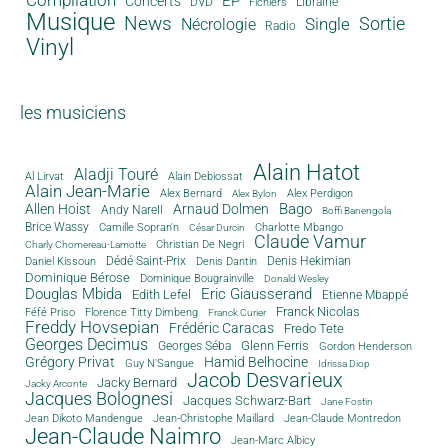
EP
Concerts
DVD
Librairie
Fichiers
Musique
News
Sortie
Single
Nécrologie
Radio
Vinyl
les musiciens
Alain Hatot
Aladji Touré
Al Lirvat
Alain Debiossat
Alain Jean-Marie
Alex Bernard
Alex Perdigon
Alex Bylon
Bago
Allen Hoist
Arnaud Dolmen
Andy Narell
Boffi Banengola
Brice Wassy
Camille Sopran'n
Charlotte Mbango
César Durcin
Claude Vamur
Christian De Negri
Charly Chomereau-Lamotte
Dédé Saint-Prix
Denis Dantin
Denis Hekimian
Daniel Kissoun
Dominique Bérose
Dominique Bougrainville
Donald Wesley
Douglas Mbida
Eric Giausserand
Edith Lefel
Etienne Mbappé
Franck Nicolas
Féfé Priso
Florence Titty Dimbeng
Franck Curier
Freddy Hovsepian
Frédéric Caracas
Fredo Tete
Georges Decimus
Glenn Ferris
Georges Séba
Gordon Henderson
Grégory Privat
Hamid Belhocine
Guy N'Sangue
Idrissa Diop
Jacob Desvarieux
Jacky Bernard
Jacky Arconte
Jacques Bolognesi
Jacques Schwarz-Bart
Jane Fostin
Jean Dikoto Mandengue
Jean-Christophe Maillard
Jean-Claude Montredon
Jean-Claude Naimro
Jean-Marc Albicy