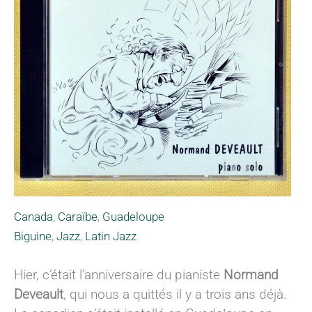
Canada
,
Caraïbe
,
Guadeloupe
Biguine
,
Jazz
,
Latin Jazz
Hier, c’était l’anniversaire du pianiste
Normand
Deveault
, qui nous a quittés il y a trois ans déjà.