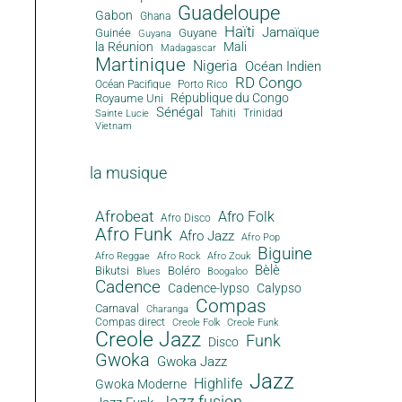
Guadeloupe
Gabon
Ghana
Haïti
Jamaïque
Guinée
Guyane
Guyana
la Réunion
Mali
Madagascar
Martinique
Nigeria
Océan Indien
RD Congo
Océan Pacifique
Porto Rico
République du Congo
Royaume Uni
Sénégal
Tahiti
Trinidad
Sainte Lucie
Vietnam
la musique
Afrobeat
Afro Folk
Afro Disco
Afro Funk
Afro Jazz
Afro Pop
Biguine
Afro Reggae
Afro Rock
Afro Zouk
Bèlè
Bikutsi
Boléro
Blues
Boogaloo
Cadence
Cadence-lypso
Calypso
Compas
Carnaval
Charanga
Compas direct
Creole Folk
Creole Funk
Creole Jazz
Funk
Disco
Gwoka
Gwoka Jazz
Jazz
Highlife
Gwoka Moderne
Jazz fusion