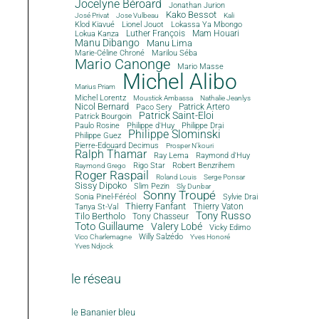
Jocelyne Béroard
Jonathan Jurion
Kako Bessot
José Privat
Jose Vulbeau
Kali
Klod Kiavué
Lionel Jouot
Lokassa Ya Mbongo
Luther François
Mam Houari
Lokua Kanza
Manu Dibango
Manu Lima
Marie-Céline Chroné
Marilou Séba
Mario Canonge
Mario Masse
Michel Alibo
Marius Priam
Michel Lorentz
Moustick Ambassa
Nathalie Jeanlys
Nicol Bernard
Paco Sery
Patrick Artero
Patrick Saint-Eloi
Patrick Bourgoin
Philippe d'Huy
Philippe Drai
Paulo Rosine
Philippe Slominski
Philippe Guez
Pierre-Edouard Decimus
Prosper N'kouri
Ralph Thamar
Ray Lema
Raymond d'Huy
Rigo Star
Robert Benzrihem
Raymond Grego
Roger Raspail
Roland Louis
Serge Ponsar
Sissy Dipoko
Slim Pezin
Sly Dunbar
Sonny Troupé
Sonia Pinel-Féréol
Sylvie Drai
Thierry Fanfant
Tanya St-Val
Thierry Vaton
Tony Russo
Tilo Bertholo
Tony Chasseur
Toto Guillaume
Valery Lobé
Vicky Edimo
Willy Salzédo
Vico Charlemagne
Yves Honoré
Yves Ndjock
le réseau
le Bananier bleu