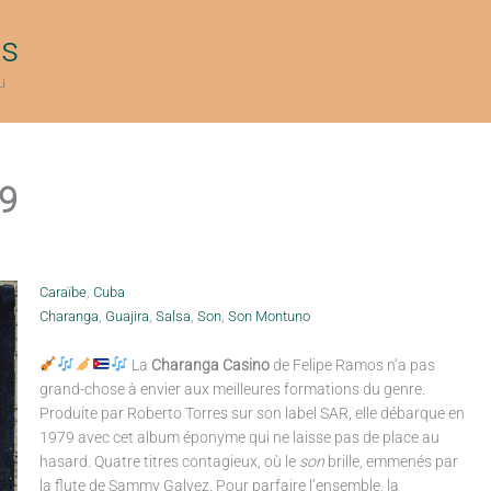
ts
u
79
Caraïbe
,
Cuba
Charanga
,
Guajira
,
Salsa
,
Son
,
Son Montuno
La
Charanga Casino
de Felipe Ramos n’a pas
grand-chose à envier aux meilleures formations du genre.
Produite par Roberto Torres sur son label SAR, elle débarque en
1979 avec cet album éponyme qui ne laisse pas de place au
hasard. Quatre titres contagieux, où le
son
brille, emmenés par
la flute de Sammy Galvez. Pour parfaire l’ensemble, la