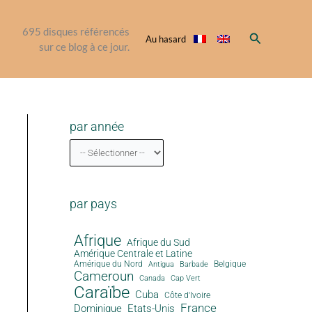
695
disques référencés
Rechercher
Au hasard
sur ce blog à ce jour.
par année
par pays
Afrique
Afrique du Sud
Amérique Centrale et Latine
Amérique du Nord
Antigua
Belgique
Barbade
Cameroun
Canada
Cap Vert
Caraïbe
Cuba
Côte d'Ivoire
France
Dominique
Etats-Unis