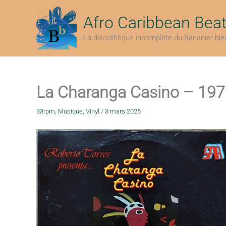
Aller
au
Afro Caribbean Bea
contenu
La discothèque incomplète du Bananier ble
La Charanga Casino – 19
33rpm
,
Musique
,
Vinyl
/
3 mars 2025