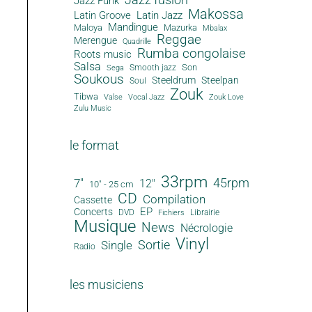
Jazz Funk
Makossa
Latin Groove
Latin Jazz
Mandingue
Maloya
Mazurka
Mbalax
Reggae
Merengue
Quadrille
Rumba congolaise
Roots music
Salsa
Son
Smooth jazz
Sega
Soukous
Steeldrum
Steelpan
Soul
Zouk
Tibwa
Valse
Vocal Jazz
Zouk Love
Zulu Music
le format
33rpm
45rpm
7"
12"
10" - 25 cm
CD
Compilation
Cassette
EP
Concerts
DVD
Librairie
Fichiers
Musique
News
Nécrologie
Vinyl
Sortie
Single
Radio
les musiciens