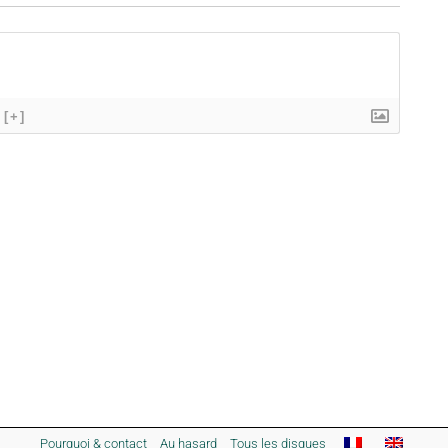
[+]
Pourquoi & contact
Au hasard
Tous les disques