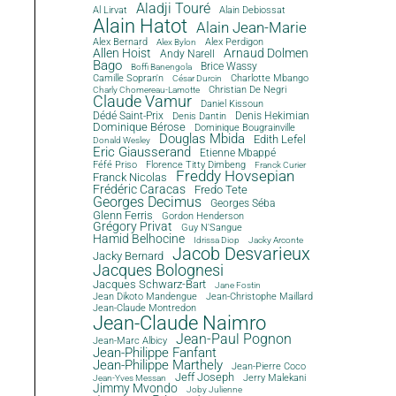
Aladji Touré
Al Lirvat
Alain Debiossat
Alain Hatot
Alain Jean-Marie
Alex Bernard
Alex Perdigon
Alex Bylon
Allen Hoist
Arnaud Dolmen
Andy Narell
Bago
Brice Wassy
Boffi Banengola
Camille Sopran'n
Charlotte Mbango
César Durcin
Christian De Negri
Charly Chomereau-Lamotte
Claude Vamur
Daniel Kissoun
Dédé Saint-Prix
Denis Dantin
Denis Hekimian
Dominique Bérose
Dominique Bougrainville
Douglas Mbida
Edith Lefel
Donald Wesley
Eric Giausserand
Etienne Mbappé
Féfé Priso
Florence Titty Dimbeng
Franck Curier
Freddy Hovsepian
Franck Nicolas
Frédéric Caracas
Fredo Tete
Georges Decimus
Georges Séba
Glenn Ferris
Gordon Henderson
Grégory Privat
Guy N'Sangue
Hamid Belhocine
Idrissa Diop
Jacky Arconte
Jacob Desvarieux
Jacky Bernard
Jacques Bolognesi
Jacques Schwarz-Bart
Jane Fostin
Jean Dikoto Mandengue
Jean-Christophe Maillard
Jean-Claude Montredon
Jean-Claude Naimro
Jean-Paul Pognon
Jean-Marc Albicy
Jean-Philippe Fanfant
Jean-Philippe Marthely
Jean-Pierre Coco
Jeff Joseph
Jerry Malekani
Jean-Yves Messan
Jimmy Mvondo
Joby Julienne