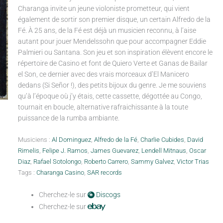
Charanga invite un jeune violoniste prometteur, qui vient
également de sortir son premier disque, un certain Alfredo de la
Fé. À 25 ans, de la Fé est déjà un musicien reconnu, à l’aise
autant pour jouer Mendelssohn que pour accompagner Eddie
Palmieri ou Santana. Son jeu et son inspiration élèvent encore le
répertoire de Casino et font de Quiero Verte et Ganas de Bailar
el Son, ce dernier avec des vrais morceaux d’El Manicero
dedans (Si Señor !), des petits bijoux du genre. Je me souviens
qu’à l’époque où j’y étais, cette cassette, dégottée au Congo,
tournait en boucle, alternative rafraichissante à la toute
puissance de la rumba ambiante.
Musiciens :
Al Dominguez
,
Alfredo de la Fé
,
Charlie Cubides
,
David
Rimelis
,
Felipe J. Ramos
,
James Guevarez
,
Lendell Mitnaus
,
Oscar
Diaz
,
Rafael Sotolongo
,
Roberto Carrero
,
Sammy Galvez
,
Victor Trias
Tags :
Charanga Casino
,
SAR records
Cherchez-le sur
Discogs
Cherchez-le sur