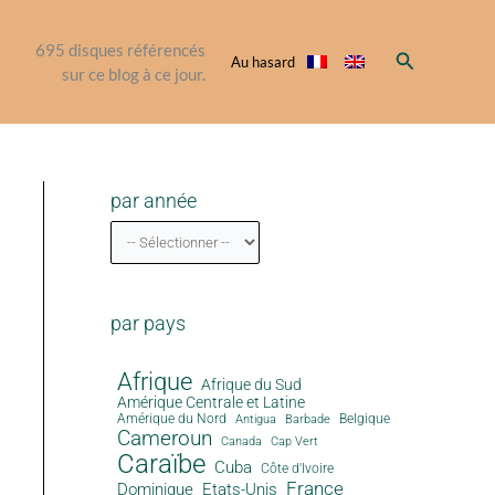
695
disques référencés
Rechercher
Au hasard
sur ce blog à ce jour.
par année
par pays
Afrique
Afrique du Sud
Amérique Centrale et Latine
Amérique du Nord
Antigua
Belgique
Barbade
Cameroun
Canada
Cap Vert
Caraïbe
Cuba
Côte d'Ivoire
France
Dominique
Etats-Unis