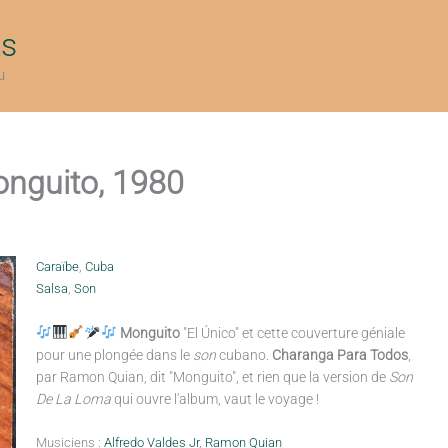
ts
u
nguito, 1980
Caraïbe
,
Cuba
Salsa
,
Son
Monguito
"El Único" et cette couverture géniale
pour une plongée dans le
son
cubano.
Charanga Para Todos
,
par Ramon Quian, dit "Monguito", et rien que la version de
Son
De La Loma
qui ouvre l'album, vaut le voyage !
Musiciens :
Alfredo Valdes Jr
,
Ramon Quian