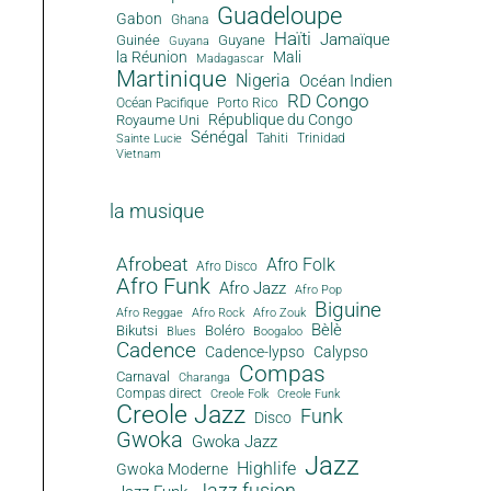
Guadeloupe
Gabon
Ghana
Haïti
Jamaïque
Guinée
Guyane
Guyana
la Réunion
Mali
Madagascar
Martinique
Nigeria
Océan Indien
RD Congo
Océan Pacifique
Porto Rico
République du Congo
Royaume Uni
Sénégal
Tahiti
Trinidad
Sainte Lucie
Vietnam
la musique
Afrobeat
Afro Folk
Afro Disco
Afro Funk
Afro Jazz
Afro Pop
Biguine
Afro Reggae
Afro Rock
Afro Zouk
Bèlè
Bikutsi
Boléro
Blues
Boogaloo
Cadence
Cadence-lypso
Calypso
Compas
Carnaval
Charanga
Compas direct
Creole Folk
Creole Funk
Creole Jazz
Funk
Disco
Gwoka
Gwoka Jazz
Jazz
Highlife
Gwoka Moderne
Jazz fusion