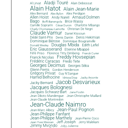
Aladji Touré
Al Lirvat
Alain Debiossat
Alain Hatot
Alain Jean-Marie
Alex Bernard
Alex Perdigon
Alex Bylon
Allen Hoist
Arnaud Dolmen
Andy Narell
Bago
Brice Wassy
Boffi Banengola
Camille Sopran'n
Charlotte Mbango
César Durcin
Christian De Negri
Charly Chomereau-Lamotte
Claude Vamur
Daniel Kissoun
Dédé Saint-Prix
Denis Dantin
Denis Hekimian
Dominique Bérose
Dominique Bougrainville
Douglas Mbida
Edith Lefel
Donald Wesley
Eric Giausserand
Etienne Mbappé
Féfé Priso
Florence Titty Dimbeng
Franck Curier
Freddy Hovsepian
Franck Nicolas
Frédéric Caracas
Fredo Tete
Georges Decimus
Georges Séba
Glenn Ferris
Gordon Henderson
Grégory Privat
Guy N'Sangue
Hamid Belhocine
Idrissa Diop
Jacky Arconte
Jacob Desvarieux
Jacky Bernard
Jacques Bolognesi
Jacques Schwarz-Bart
Jane Fostin
Jean Dikoto Mandengue
Jean-Christophe Maillard
Jean-Claude Montredon
Jean-Claude Naimro
Jean-Paul Pognon
Jean-Marc Albicy
Jean-Philippe Fanfant
Jean-Philippe Marthely
Jean-Pierre Coco
Jeff Joseph
Jerry Malekani
Jean-Yves Messan
Jimmy Mvondo
Joby Julienne