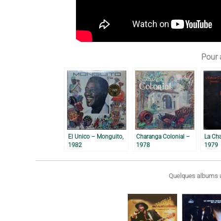
Pour a
El Unico – Monguito,
Charanga Colonial –
La Ch
1982
1978
1979
Quelques albums a