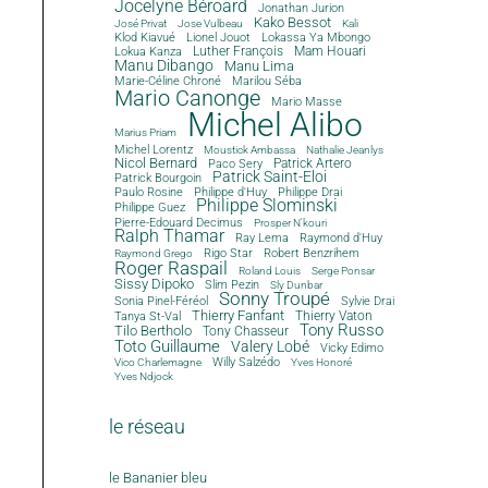
Jocelyne Béroard
Jonathan Jurion
Kako Bessot
José Privat
Jose Vulbeau
Kali
Klod Kiavué
Lionel Jouot
Lokassa Ya Mbongo
Luther François
Mam Houari
Lokua Kanza
Manu Dibango
Manu Lima
Marie-Céline Chroné
Marilou Séba
Mario Canonge
Mario Masse
Michel Alibo
Marius Priam
Michel Lorentz
Moustick Ambassa
Nathalie Jeanlys
Nicol Bernard
Paco Sery
Patrick Artero
Patrick Saint-Eloi
Patrick Bourgoin
Philippe d'Huy
Philippe Drai
Paulo Rosine
Philippe Slominski
Philippe Guez
Pierre-Edouard Decimus
Prosper N'kouri
Ralph Thamar
Ray Lema
Raymond d'Huy
Rigo Star
Robert Benzrihem
Raymond Grego
Roger Raspail
Roland Louis
Serge Ponsar
Sissy Dipoko
Slim Pezin
Sly Dunbar
Sonny Troupé
Sonia Pinel-Féréol
Sylvie Drai
Thierry Fanfant
Tanya St-Val
Thierry Vaton
Tony Russo
Tilo Bertholo
Tony Chasseur
Toto Guillaume
Valery Lobé
Vicky Edimo
Willy Salzédo
Vico Charlemagne
Yves Honoré
Yves Ndjock
le réseau
le Bananier bleu