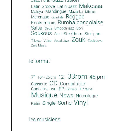
Jazz Funk
Makossa
Latin Groove
Latin Jazz
Mandingue
Maloya
Mazurka
Mbalax
Reggae
Merengue
Quadrille
Rumba congolaise
Roots music
Salsa
Son
Smooth jazz
Sega
Soukous
Steeldrum
Steelpan
Soul
Zouk
Tibwa
Valse
Vocal Jazz
Zouk Love
Zulu Music
le format
33rpm
45rpm
7"
12"
10" - 25 cm
CD
Compilation
Cassette
EP
Concerts
DVD
Librairie
Fichiers
Musique
News
Nécrologie
Vinyl
Sortie
Single
Radio
les musiciens