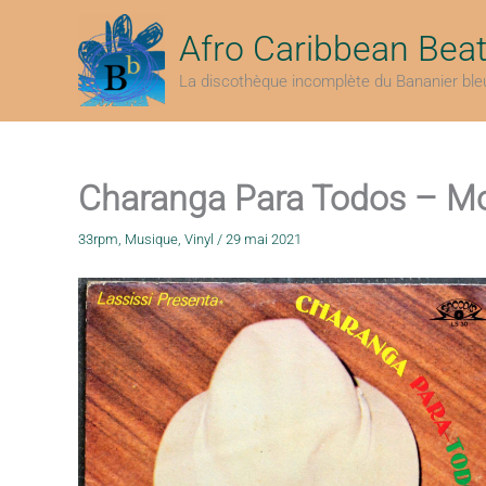
Aller
au
Afro Caribbean Bea
contenu
La discothèque incomplète du Bananier ble
Charanga Para Todos – Mo
33rpm
,
Musique
,
Vinyl
/
29 mai 2021