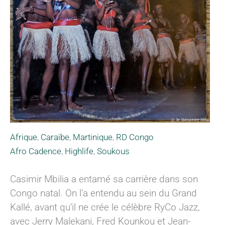
Afrique
,
Caraïbe
,
Martinique
,
RD Congo
Afro Cadence
,
Highlife
,
Soukous
Casimir Mbilia a entamé sa carrière dans son
Congo natal. On l’a entendu au sein du Grand
Kallé, avant qu’il ne crée le célèbre RyCo Jazz,
avec Jerry Malekani, Fred Kounkou et Jean-