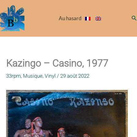
Aller
au
Re
Au hasard
contenu
Kazingo – Casino, 1977
33rpm
,
Musique
,
Vinyl
/
29 août 2022