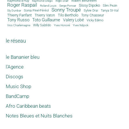
Rigo Star
Raymond d'Huy
Robert Benzrihem
Raymond Grego
Roger Raspail
Sissy Dipoko
Slim Pezin
Roland Louis
Serge Ponsar
Sonny Troupé
Tanya St-Val
Sonia Pinel-Féréol
Sylvie Drai
Sly Dunbar
Thierry Fanfant
Tilo Bertholo
Thierry Vaton
Tony Chasseur
Tony Russo
Toto Guillaume
Valery Lobé
Vicky Edimo
Willy Salzédo
Vico Charlemagne
Yves Honoré
Yves Ndjock
le réseau
le Bananier bleu
l'Agence
Discogs
Music Shop
BandCamp
Afro Caribbean beats
Notes Bleues et Nuits Blanches