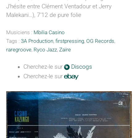
J’hésite entre Clément Ventadour et Jerry
Malekani…), 7’12 de pure folie
Musiciens :
Mbilia Casino
Tags :
3A Production
,
firstpressing
,
OG Records
,
raregroove
,
Ryco Jazz
,
Zaïre
Cherchez-le sur
Discogs
Cherchez-le sur