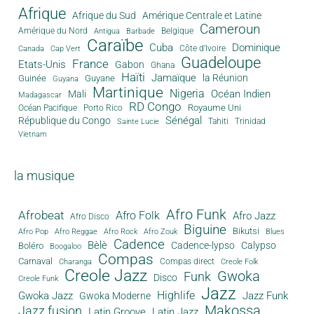
Afrique
Afrique du Sud
Amérique Centrale et Latine
Cameroun
Amérique du Nord
Antigua
Belgique
Barbade
Caraïbe
Cuba
Dominique
Canada
Côte d'Ivoire
Cap Vert
Guadeloupe
France
Etats-Unis
Gabon
Ghana
Haïti
Jamaïque
la Réunion
Guinée
Guyane
Guyana
Martinique
Nigeria
Océan Indien
Mali
Madagascar
RD Congo
Royaume Uni
Océan Pacifique
Porto Rico
Sénégal
République du Congo
Tahiti
Trinidad
Sainte Lucie
Vietnam
la musique
Afro Funk
Afrobeat
Afro Folk
Afro Jazz
Afro Disco
Biguine
Bikutsi
Afro Pop
Afro Reggae
Afro Rock
Afro Zouk
Blues
Cadence
Bèlè
Cadence-lypso
Calypso
Boléro
Boogaloo
Compas
Carnaval
Compas direct
Charanga
Creole Folk
Creole Jazz
Gwoka
Funk
Disco
Creole Funk
Jazz
Gwoka Jazz
Highlife
Jazz Funk
Gwoka Moderne
Makossa
Jazz fusion
Latin Groove
Latin Jazz