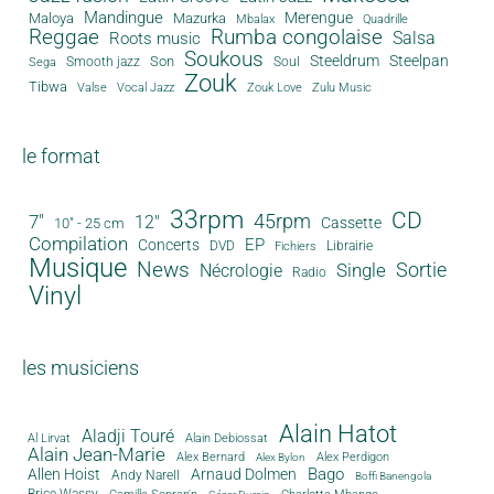
Mandingue
Merengue
Maloya
Mazurka
Mbalax
Quadrille
Reggae
Rumba congolaise
Salsa
Roots music
Soukous
Steeldrum
Steelpan
Son
Smooth jazz
Soul
Sega
Zouk
Tibwa
Valse
Vocal Jazz
Zouk Love
Zulu Music
le format
33rpm
CD
45rpm
7"
12"
Cassette
10" - 25 cm
Compilation
EP
Concerts
DVD
Librairie
Fichiers
Musique
News
Sortie
Single
Nécrologie
Radio
Vinyl
les musiciens
Alain Hatot
Aladji Touré
Al Lirvat
Alain Debiossat
Alain Jean-Marie
Alex Bernard
Alex Perdigon
Alex Bylon
Bago
Allen Hoist
Arnaud Dolmen
Andy Narell
Boffi Banengola
Brice Wassy
Camille Sopran'n