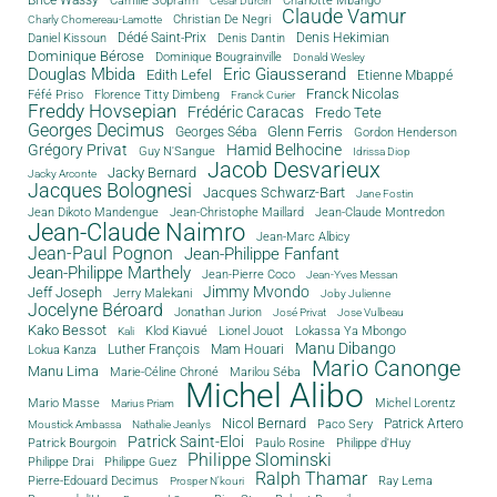
Charlotte Mbango
César Durcin
Claude Vamur
Christian De Negri
Charly Chomereau-Lamotte
Dédé Saint-Prix
Denis Dantin
Denis Hekimian
Daniel Kissoun
Dominique Bérose
Dominique Bougrainville
Donald Wesley
Douglas Mbida
Eric Giausserand
Edith Lefel
Etienne Mbappé
Franck Nicolas
Féfé Priso
Florence Titty Dimbeng
Franck Curier
Freddy Hovsepian
Frédéric Caracas
Fredo Tete
Georges Decimus
Glenn Ferris
Georges Séba
Gordon Henderson
Grégory Privat
Hamid Belhocine
Guy N'Sangue
Idrissa Diop
Jacob Desvarieux
Jacky Bernard
Jacky Arconte
Jacques Bolognesi
Jacques Schwarz-Bart
Jane Fostin
Jean Dikoto Mandengue
Jean-Christophe Maillard
Jean-Claude Montredon
Jean-Claude Naimro
Jean-Marc Albicy
Jean-Paul Pognon
Jean-Philippe Fanfant
Jean-Philippe Marthely
Jean-Pierre Coco
Jean-Yves Messan
Jimmy Mvondo
Jeff Joseph
Jerry Malekani
Joby Julienne
Jocelyne Béroard
Jonathan Jurion
José Privat
Jose Vulbeau
Kako Bessot
Klod Kiavué
Lionel Jouot
Lokassa Ya Mbongo
Kali
Manu Dibango
Luther François
Mam Houari
Lokua Kanza
Mario Canonge
Manu Lima
Marie-Céline Chroné
Marilou Séba
Michel Alibo
Michel Lorentz
Mario Masse
Marius Priam
Nicol Bernard
Paco Sery
Patrick Artero
Moustick Ambassa
Nathalie Jeanlys
Patrick Saint-Eloi
Patrick Bourgoin
Philippe d'Huy
Paulo Rosine
Philippe Slominski
Philippe Drai
Philippe Guez
Ralph Thamar
Pierre-Edouard Decimus
Ray Lema
Prosper N'kouri