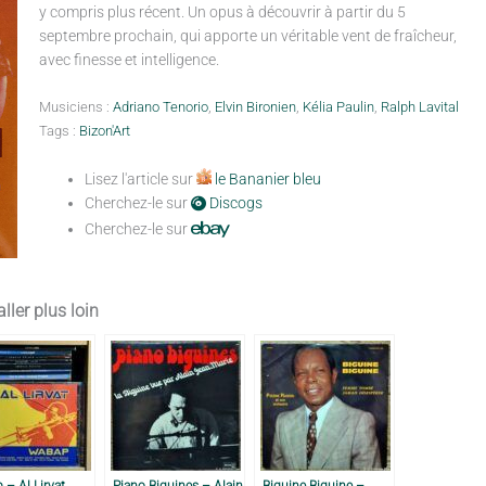
y compris plus récent. Un opus à découvrir à partir du 5
septembre prochain, qui apporte un véritable vent de fraîcheur,
avec finesse et intelligence.
Musiciens :
Adriano Tenorio
,
Elvin Bironien
,
Kélia Paulin
,
Ralph Lavital
Tags :
Bizon'Art
Lisez l'article sur
le Bananier bleu
Cherchez-le sur
Discogs
Cherchez-le sur
ller plus loin
– Al Lirvat,
Piano Biguines – Alain
Biguine Biguine –