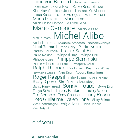
Jocelyne Béroard
Jonathan Jurion
Kako Bessot
José Privat
Jose Vulbeau
Kali
Klod Kiavué
Lionel Jouot
Lokassa Ya Mbongo
Luther François
Mam Houari
Lokua Kanza
Manu Dibango
Manu Lima
Marie-Céline Chroné
Marilou Séba
Mario Canonge
Mario Masse
Michel Alibo
Marius Priam
Michel Lorentz
Moustick Ambassa
Nathalie Jeanlys
Nicol Bernard
Paco Sery
Patrick Artero
Patrick Saint-Eloi
Patrick Bourgoin
Philippe d'Huy
Philippe Drai
Paulo Rosine
Philippe Slominski
Philippe Guez
Pierre-Edouard Decimus
Prosper N'kouri
Ralph Thamar
Ray Lema
Raymond d'Huy
Rigo Star
Robert Benzrihem
Raymond Grego
Roger Raspail
Roland Louis
Serge Ponsar
Sissy Dipoko
Slim Pezin
Sly Dunbar
Sonny Troupé
Sonia Pinel-Féréol
Sylvie Drai
Thierry Fanfant
Tanya St-Val
Thierry Vaton
Tony Russo
Tilo Bertholo
Tony Chasseur
Toto Guillaume
Valery Lobé
Vicky Edimo
Willy Salzédo
Vico Charlemagne
Yves Honoré
Yves Ndjock
le réseau
le Bananier bleu