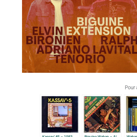
Pour a
Kassav’ #5 – 1983
Biguine Wabap – Al
Wabap 