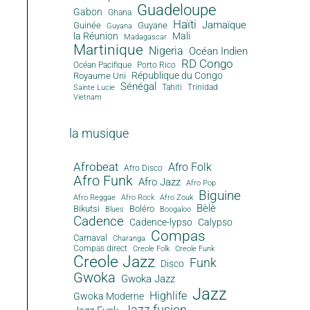
Guadeloupe
Gabon
Ghana
Haïti
Jamaïque
Guinée
Guyane
Guyana
la Réunion
Mali
Madagascar
Martinique
Nigeria
Océan Indien
RD Congo
Océan Pacifique
Porto Rico
République du Congo
Royaume Uni
Sénégal
Tahiti
Trinidad
Sainte Lucie
Vietnam
la musique
Afrobeat
Afro Folk
Afro Disco
Afro Funk
Afro Jazz
Afro Pop
Biguine
Afro Reggae
Afro Rock
Afro Zouk
Bèlè
Bikutsi
Boléro
Blues
Boogaloo
Cadence
Cadence-lypso
Calypso
Compas
Carnaval
Charanga
Compas direct
Creole Folk
Creole Funk
Creole Jazz
Funk
Disco
Gwoka
Gwoka Jazz
Jazz
Highlife
Gwoka Moderne
Jazz fusion