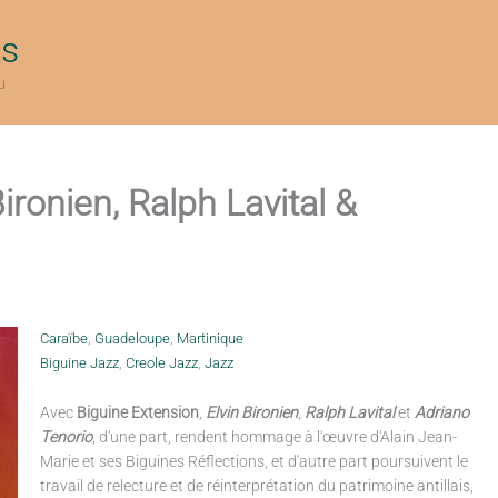
ts
u
ironien, Ralph Lavital &
Caraïbe
,
Guadeloupe
,
Martinique
Biguine Jazz
,
Creole Jazz
,
Jazz
Avec
Biguine Extension
,
Elvin Bironien
,
Ralph Lavital
et
Adriano
Tenorio
, d'une part, rendent hommage à l'œuvre d'Alain Jean-
Marie et ses Biguines Réflections, et d'autre part poursuivent le
travail de relecture et de réinterprétation du patrimoine antillais,