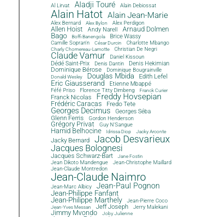
Aladji Touré
Al Lirvat
Alain Debiossat
Alain Hatot
Alain Jean-Marie
Alex Bernard
Alex Perdigon
Alex Bylon
Allen Hoist
Arnaud Dolmen
Andy Narell
Bago
Brice Wassy
Boffi Banengola
Camille Sopran'n
Charlotte Mbango
César Durcin
Christian De Negri
Charly Chomereau-Lamotte
Claude Vamur
Daniel Kissoun
Dédé Saint-Prix
Denis Dantin
Denis Hekimian
Dominique Bérose
Dominique Bougrainville
Douglas Mbida
Edith Lefel
Donald Wesley
Eric Giausserand
Etienne Mbappé
Féfé Priso
Florence Titty Dimbeng
Franck Curier
Freddy Hovsepian
Franck Nicolas
Frédéric Caracas
Fredo Tete
Georges Decimus
Georges Séba
Glenn Ferris
Gordon Henderson
Grégory Privat
Guy N'Sangue
Hamid Belhocine
Idrissa Diop
Jacky Arconte
Jacob Desvarieux
Jacky Bernard
Jacques Bolognesi
Jacques Schwarz-Bart
Jane Fostin
Jean Dikoto Mandengue
Jean-Christophe Maillard
Jean-Claude Montredon
Jean-Claude Naimro
Jean-Paul Pognon
Jean-Marc Albicy
Jean-Philippe Fanfant
Jean-Philippe Marthely
Jean-Pierre Coco
Jeff Joseph
Jerry Malekani
Jean-Yves Messan
Jimmy Mvondo
Joby Julienne