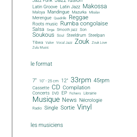
Jazz Funk
Makossa
Latin Groove
Latin Jazz
Mandingue
Maloya
Mazurka
Mbalax
Reggae
Merengue
Quadrille
Rumba congolaise
Roots music
Salsa
Son
Smooth jazz
Sega
Soukous
Steeldrum
Steelpan
Soul
Zouk
Tibwa
Valse
Vocal Jazz
Zouk Love
Zulu Music
le format
33rpm
45rpm
7"
12"
10" - 25 cm
CD
Compilation
Cassette
EP
Concerts
DVD
Librairie
Fichiers
Musique
News
Nécrologie
Vinyl
Sortie
Single
Radio
les musiciens