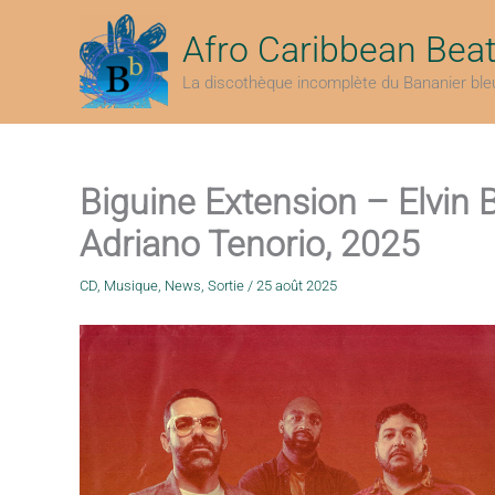
Aller
au
Afro Caribbean Bea
contenu
La discothèque incomplète du Bananier ble
Biguine Extension – Elvin B
Adriano Tenorio, 2025
CD
,
Musique
,
News
,
Sortie
/
25 août 2025