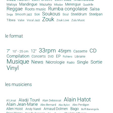
Mandingue
Merengue
Maloya
Mazurka
Mbalax
Quadrille
Reggae
Rumba congolaise
Salsa
Roots music
Soukous
Steeldrum
Steelpan
Son
Smooth jazz
Soul
Sega
Zouk
Tibwa
Valse
Vocal Jazz
Zouk Love
Zulu Music
le format
33rpm
CD
45rpm
7"
12"
Cassette
10" - 25 cm
Compilation
EP
Concerts
DVD
Librairie
Fichiers
Musique
News
Sortie
Single
Nécrologie
Radio
Vinyl
les musiciens
Alain Hatot
Aladji Touré
Al Lirvat
Alain Debiossat
Alain Jean-Marie
Alex Bernard
Alex Perdigon
Alex Bylon
Bago
Allen Hoist
Arnaud Dolmen
Andy Narell
Boffi Banengola