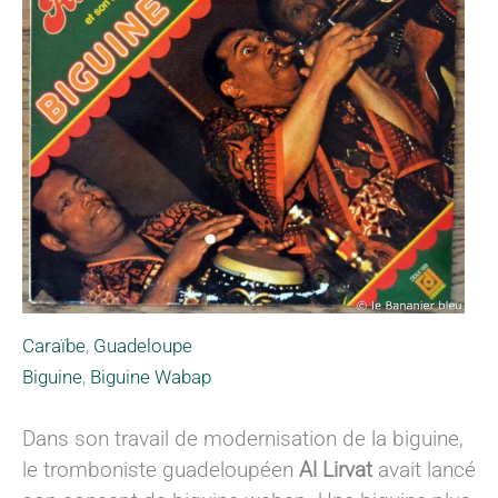
Caraïbe
,
Guadeloupe
Biguine
,
Biguine Wabap
Dans son travail de modernisation de la biguine,
le tromboniste guadeloupéen
Al Lirvat
avait lancé