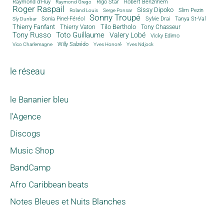
Rigo Star
Raymond d'Huy
Robert Benzrihem
Raymond Grego
Roger Raspail
Sissy Dipoko
Slim Pezin
Roland Louis
Serge Ponsar
Sonny Troupé
Tanya St-Val
Sonia Pinel-Féréol
Sylvie Drai
Sly Dunbar
Thierry Fanfant
Tilo Bertholo
Thierry Vaton
Tony Chasseur
Tony Russo
Toto Guillaume
Valery Lobé
Vicky Edimo
Willy Salzédo
Vico Charlemagne
Yves Honoré
Yves Ndjock
le réseau
le Bananier bleu
l'Agence
Discogs
Music Shop
BandCamp
Afro Caribbean beats
Notes Bleues et Nuits Blanches