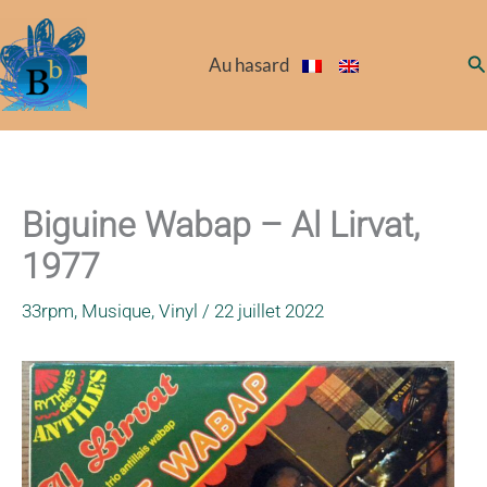
Aller
au
Re
Au hasard
contenu
Biguine Wabap – Al Lirvat,
1977
33rpm
,
Musique
,
Vinyl
/
22 juillet 2022