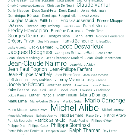
Brice Wassy
Camille Sopran'n
Charlotte Mbango
César Durcin
Claude Vamur
Christian De Negri
Charly Chomereau-Lamotte
Dédé Saint-Prix
Denis Dantin
Denis Hekimian
Daniel Kissoun
Dominique Bérose
Dominique Bougrainville
Donald Wesley
Douglas Mbida
Eric Giausserand
Edith Lefel
Etienne Mbappé
Franck Nicolas
Féfé Priso
Florence Titty Dimbeng
Franck Curier
Freddy Hovsepian
Frédéric Caracas
Fredo Tete
Georges Decimus
Glenn Ferris
Georges Séba
Gordon Henderson
Grégory Privat
Hamid Belhocine
Guy N'Sangue
Idrissa Diop
Jacob Desvarieux
Jacky Bernard
Jacky Arconte
Jacques Bolognesi
Jacques Schwarz-Bart
Jane Fostin
Jean Dikoto Mandengue
Jean-Christophe Maillard
Jean-Claude Montredon
Jean-Claude Naimro
Jean-Marc Albicy
Jean-Paul Pognon
Jean-Philippe Fanfant
Jean-Philippe Marthely
Jean-Pierre Coco
Jean-Yves Messan
Jimmy Mvondo
Jeff Joseph
Jerry Malekani
Joby Julienne
Jocelyne Béroard
Jonathan Jurion
José Privat
Jose Vulbeau
Kako Bessot
Klod Kiavué
Lionel Jouot
Lokassa Ya Mbongo
Kali
Manu Dibango
Luther François
Mam Houari
Lokua Kanza
Mario Canonge
Manu Lima
Marie-Céline Chroné
Marilou Séba
Michel Alibo
Michel Lorentz
Mario Masse
Marius Priam
Nicol Bernard
Paco Sery
Patrick Artero
Moustick Ambassa
Nathalie Jeanlys
Patrick Saint-Eloi
Patrick Bourgoin
Philippe d'Huy
Paulo Rosine
Philippe Slominski
Philippe Drai
Philippe Guez
Ralph Thamar
Pierre-Edouard Decimus
Ray Lema
Prosper N'kouri