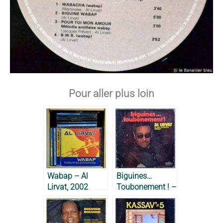
Pour aller plus loin
Wabap – Al
Biguines…
Lirvat, 2002
Toubonement ! –
Al Lirvat, 1975