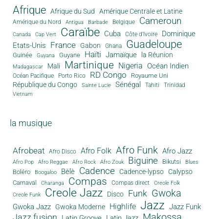
Afrique
Afrique du Sud
Amérique Centrale et Latine
Cameroun
Amérique du Nord
Antigua
Belgique
Barbade
Caraïbe
Cuba
Dominique
Canada
Côte d'Ivoire
Cap Vert
Guadeloupe
France
Etats-Unis
Gabon
Ghana
Haïti
Jamaïque
la Réunion
Guinée
Guyane
Guyana
Martinique
Nigeria
Océan Indien
Mali
Madagascar
RD Congo
Royaume Uni
Océan Pacifique
Porto Rico
Sénégal
République du Congo
Tahiti
Trinidad
Sainte Lucie
Vietnam
la musique
Afro Funk
Afrobeat
Afro Folk
Afro Jazz
Afro Disco
Biguine
Bikutsi
Afro Pop
Afro Reggae
Afro Rock
Afro Zouk
Blues
Cadence
Bèlè
Cadence-lypso
Calypso
Boléro
Boogaloo
Compas
Carnaval
Compas direct
Charanga
Creole Folk
Creole Jazz
Gwoka
Funk
Disco
Creole Funk
Jazz
Gwoka Jazz
Highlife
Jazz Funk
Gwoka Moderne
Makossa
Jazz fusion
Latin Groove
Latin Jazz