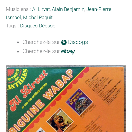
Musiciens :
Al Lirvat
,
Alain Benjamin
,
Jean-Pierre
Ismael
,
Michel Paquit
Tags :
Disques Déesse
Cherchez-le sur
Discogs
Cherchez-le sur