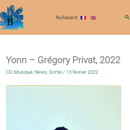
Aller
au
Re
Au hasard
contenu
Yonn – Grégory Privat, 2022
CD
,
Musique
,
News
,
Sortie
/
13 février 2022