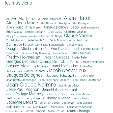
les musiciens
Alain Hatot
Aladji Touré
Al Lirvat
Alain Debiossat
Alain Jean-Marie
Alex Bernard
Alex Perdigon
Alex Bylon
Bago
Allen Hoist
Arnaud Dolmen
Andy Narell
Boffi Banengola
Brice Wassy
Camille Sopran'n
Charlotte Mbango
César Durcin
Claude Vamur
Christian De Negri
Charly Chomereau-Lamotte
Dédé Saint-Prix
Denis Dantin
Denis Hekimian
Daniel Kissoun
Dominique Bérose
Dominique Bougrainville
Donald Wesley
Douglas Mbida
Eric Giausserand
Edith Lefel
Etienne Mbappé
Franck Nicolas
Féfé Priso
Florence Titty Dimbeng
Franck Curier
Freddy Hovsepian
Frédéric Caracas
Fredo Tete
Georges Decimus
Glenn Ferris
Georges Séba
Gordon Henderson
Grégory Privat
Hamid Belhocine
Guy N'Sangue
Idrissa Diop
Jacob Desvarieux
Jacky Bernard
Jacky Arconte
Jacques Bolognesi
Jacques Schwarz-Bart
Jane Fostin
Jean Dikoto Mandengue
Jean-Christophe Maillard
Jean-Claude Montredon
Jean-Claude Naimro
Jean-Marc Albicy
Jean-Paul Pognon
Jean-Philippe Fanfant
Jean-Philippe Marthely
Jean-Pierre Coco
Jean-Yves Messan
Jimmy Mvondo
Jeff Joseph
Jerry Malekani
Joby Julienne
Jocelyne Béroard
Jonathan Jurion
José Privat
Jose Vulbeau
Kako Bessot
Klod Kiavué
Lionel Jouot
Lokassa Ya Mbongo
Kali
Manu Dibango
Luther François
Mam Houari
Lokua Kanza