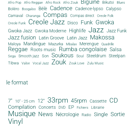
Biguine
Bikutsi
Afro Pop
Afro Reggae
Afro Rock
Afro Zouk
Blues
Cadence
Bèlè
Cadence-lypso
Calypso
Boléro
Boogaloo
Compas
Carnaval
Compas direct
Charanga
Creole Folk
Creole Jazz
Gwoka
Funk
Disco
Creole Funk
Jazz
Gwoka Jazz
Highlife
Jazz Funk
Gwoka Moderne
Makossa
Jazz fusion
Latin Groove
Latin Jazz
Mandingue
Merengue
Maloya
Mazurka
Mbalax
Quadrille
Reggae
Rumba congolaise
Salsa
Roots music
Soukous
Steeldrum
Steelpan
Son
Smooth jazz
Soul
Sega
Zouk
Tibwa
Valse
Vocal Jazz
Zouk Love
Zulu Music
le format
33rpm
CD
45rpm
7"
12"
Cassette
10" - 25 cm
Compilation
EP
Concerts
DVD
Librairie
Fichiers
Musique
News
Sortie
Single
Nécrologie
Radio
Vinyl