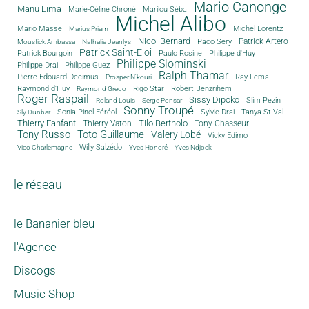
Mario Canonge
Manu Lima
Marie-Céline Chroné
Marilou Séba
Michel Alibo
Michel Lorentz
Mario Masse
Marius Priam
Nicol Bernard
Paco Sery
Patrick Artero
Moustick Ambassa
Nathalie Jeanlys
Patrick Saint-Eloi
Patrick Bourgoin
Philippe d'Huy
Paulo Rosine
Philippe Slominski
Philippe Drai
Philippe Guez
Ralph Thamar
Pierre-Edouard Decimus
Ray Lema
Prosper N'kouri
Rigo Star
Raymond d'Huy
Robert Benzrihem
Raymond Grego
Roger Raspail
Sissy Dipoko
Slim Pezin
Roland Louis
Serge Ponsar
Sonny Troupé
Tanya St-Val
Sonia Pinel-Féréol
Sylvie Drai
Sly Dunbar
Thierry Fanfant
Tilo Bertholo
Thierry Vaton
Tony Chasseur
Tony Russo
Toto Guillaume
Valery Lobé
Vicky Edimo
Willy Salzédo
Vico Charlemagne
Yves Honoré
Yves Ndjock
le réseau
le Bananier bleu
l'Agence
Discogs
Music Shop