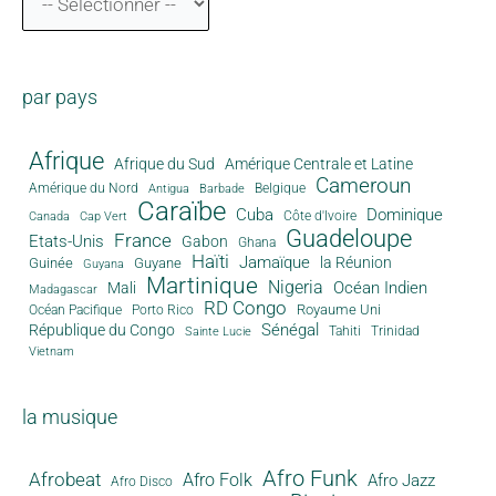
par pays
Afrique
Afrique du Sud
Amérique Centrale et Latine
Cameroun
Amérique du Nord
Antigua
Belgique
Barbade
Caraïbe
Cuba
Dominique
Canada
Côte d'Ivoire
Cap Vert
Guadeloupe
France
Etats-Unis
Gabon
Ghana
Haïti
Jamaïque
la Réunion
Guinée
Guyane
Guyana
Martinique
Nigeria
Océan Indien
Mali
Madagascar
RD Congo
Royaume Uni
Océan Pacifique
Porto Rico
Sénégal
République du Congo
Tahiti
Trinidad
Sainte Lucie
Vietnam
la musique
Afro Funk
Afrobeat
Afro Folk
Afro Jazz
Afro Disco