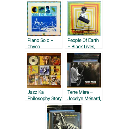
Piano Solo –
People Of Earth
Chyco
– Black Lives,
Jehelmann,
2024
1982
Jazz Ka
Terre Mère –
Philosophy Story
Jocelyn Ménard,
– Franck Nicolas
2012