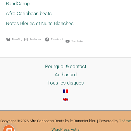
BandCamp
Afro Caribbean beats
Notes Bleues et Nuits Blanches
BlueSky
Instagram
Facebook
YouTube
Pourquoi & contact
Au hasard
Tous les disques
Copyright © 2026 Afro Caribbean Beats by le Bananier bleu | Powered by
Thème
WordPress Astra