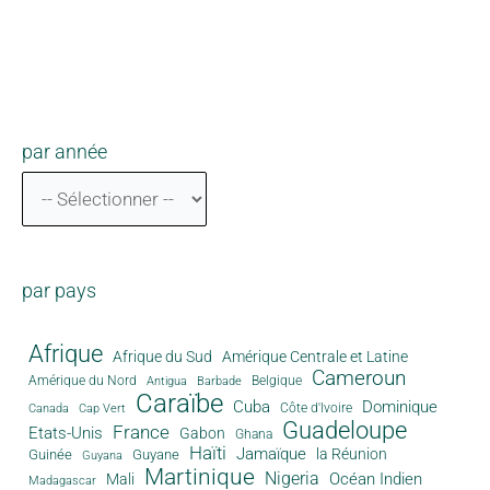
par année
par pays
Afrique
Afrique du Sud
Amérique Centrale et Latine
Cameroun
Amérique du Nord
Antigua
Belgique
Barbade
Caraïbe
Cuba
Dominique
Canada
Côte d'Ivoire
Cap Vert
Guadeloupe
France
Etats-Unis
Gabon
Ghana
Haïti
Jamaïque
la Réunion
Guinée
Guyane
Guyana
Martinique
Nigeria
Océan Indien
Mali
Madagascar