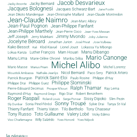
Jacob Desvarieux
Jacky Bernard
Jacky Arconte
Jacques Bolognesi
Jacques Schwarz-Bart
Jane Fostin
Jean Dikoto Mandengue
Jean-Christophe Maillard
Jean-Claude Montredon
Jean-Claude Naimro
Jean-Marc Albicy
Jean-Paul Pognon
Jean-Philippe Fanfant
Jean-Philippe Marthely
Jean-Pierre Coco
Jean-Yves Messan
Jimmy Mvondo
Jeff Joseph
Jerry Malekani
Joby Julienne
Jocelyne Béroard
Jonathan Jurion
José Privat
Jose Vulbeau
Kako Bessot
Klod Kiavué
Lionel Jouot
Lokassa Ya Mbongo
Kali
Manu Dibango
Luther François
Mam Houari
Lokua Kanza
Mario Canonge
Manu Lima
Marie-Céline Chroné
Marilou Séba
Michel Alibo
Michel Lorentz
Mario Masse
Marius Priam
Nicol Bernard
Paco Sery
Patrick Artero
Moustick Ambassa
Nathalie Jeanlys
Patrick Saint-Eloi
Patrick Bourgoin
Philippe d'Huy
Paulo Rosine
Philippe Slominski
Philippe Drai
Philippe Guez
Ralph Thamar
Pierre-Edouard Decimus
Ray Lema
Prosper N'kouri
Rigo Star
Raymond d'Huy
Robert Benzrihem
Raymond Grego
Roger Raspail
Sissy Dipoko
Slim Pezin
Roland Louis
Serge Ponsar
Sonny Troupé
Tanya St-Val
Sonia Pinel-Féréol
Sylvie Drai
Sly Dunbar
Thierry Fanfant
Tilo Bertholo
Thierry Vaton
Tony Chasseur
Tony Russo
Toto Guillaume
Valery Lobé
Vicky Edimo
Willy Salzédo
Vico Charlemagne
Yves Honoré
Yves Ndjock
le réseau