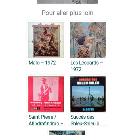
Pour aller plus loin
Malo – 1972
Les Léopards –
1972
Saint-Pierre /
Succès des
Afindrafindrao –
Shleu-Shleu à
Freddy
Paris – Shleu-