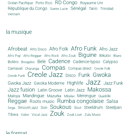
RD Congo
Royaume Uni
Océan Pacifique
Porto Rico
Sénégal
République du Congo
Tahiti
Trinidad
Sainte Lucie
Vietnam
la musique
Afro Funk
Afrobeat
Afro Folk
Afro Jazz
Afro Disco
Biguine
Bikutsi
Afro Pop
Afro Reggae
Afro Rock
Afro Zouk
Blues
Cadence
Bèlè
Cadence-lypso
Calypso
Boléro
Boogaloo
Compas
Carnaval
Compas direct
Charanga
Creole Folk
Creole Jazz
Gwoka
Funk
Disco
Creole Funk
Jazz
Gwoka Jazz
Highlife
Jazz Funk
Gwoka Moderne
Makossa
Jazz fusion
Latin Groove
Latin Jazz
Mandingue
Merengue
Maloya
Mazurka
Mbalax
Quadrille
Reggae
Rumba congolaise
Salsa
Roots music
Soukous
Steeldrum
Steelpan
Son
Smooth jazz
Soul
Sega
Zouk
Tibwa
Valse
Vocal Jazz
Zouk Love
Zulu Music
le format