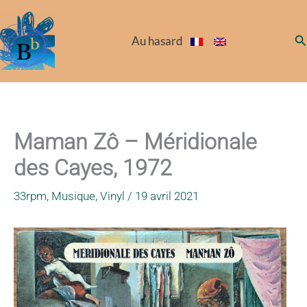
Aller
au
Re
Au hasard
contenu
Maman Zô – Méridionale
des Cayes, 1972
33rpm
,
Musique
,
Vinyl
/
19 avril 2021