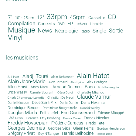
33rpm
CD
45rpm
7"
12"
Cassette
10" - 25 cm
Compilation
EP
Concerts
DVD
Librairie
Fichiers
Musique
News
Sortie
Single
Nécrologie
Radio
Vinyl
les musiciens
Alain Hatot
Aladji Touré
Al Lirvat
Alain Debiossat
Alain Jean-Marie
Alex Bernard
Alex Perdigon
Alex Bylon
Bago
Allen Hoist
Arnaud Dolmen
Andy Narell
Boffi Banengola
Brice Wassy
Camille Sopran'n
Charlotte Mbango
César Durcin
Claude Vamur
Christian De Negri
Charly Chomereau-Lamotte
Dédé Saint-Prix
Denis Dantin
Denis Hekimian
Daniel Kissoun
Dominique Bérose
Dominique Bougrainville
Donald Wesley
Douglas Mbida
Eric Giausserand
Edith Lefel
Etienne Mbappé
Franck Nicolas
Féfé Priso
Florence Titty Dimbeng
Franck Curier
Freddy Hovsepian
Frédéric Caracas
Fredo Tete
Georges Decimus
Glenn Ferris
Georges Séba
Gordon Henderson
Grégory Privat
Hamid Belhocine
Guy N'Sangue
Idrissa Diop