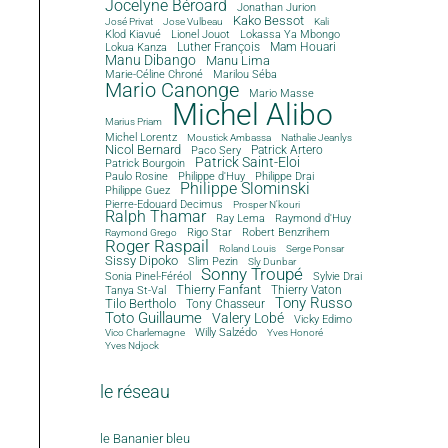
Jocelyne Béroard
Jonathan Jurion
Kako Bessot
José Privat
Jose Vulbeau
Kali
Klod Kiavué
Lionel Jouot
Lokassa Ya Mbongo
Luther François
Mam Houari
Lokua Kanza
Manu Dibango
Manu Lima
Marie-Céline Chroné
Marilou Séba
Mario Canonge
Mario Masse
Michel Alibo
Marius Priam
Michel Lorentz
Moustick Ambassa
Nathalie Jeanlys
Nicol Bernard
Paco Sery
Patrick Artero
Patrick Saint-Eloi
Patrick Bourgoin
Philippe d'Huy
Philippe Drai
Paulo Rosine
Philippe Slominski
Philippe Guez
Pierre-Edouard Decimus
Prosper N'kouri
Ralph Thamar
Ray Lema
Raymond d'Huy
Rigo Star
Robert Benzrihem
Raymond Grego
Roger Raspail
Roland Louis
Serge Ponsar
Sissy Dipoko
Slim Pezin
Sly Dunbar
Sonny Troupé
Sonia Pinel-Féréol
Sylvie Drai
Thierry Fanfant
Tanya St-Val
Thierry Vaton
Tony Russo
Tilo Bertholo
Tony Chasseur
Toto Guillaume
Valery Lobé
Vicky Edimo
Willy Salzédo
Vico Charlemagne
Yves Honoré
Yves Ndjock
le réseau
le Bananier bleu