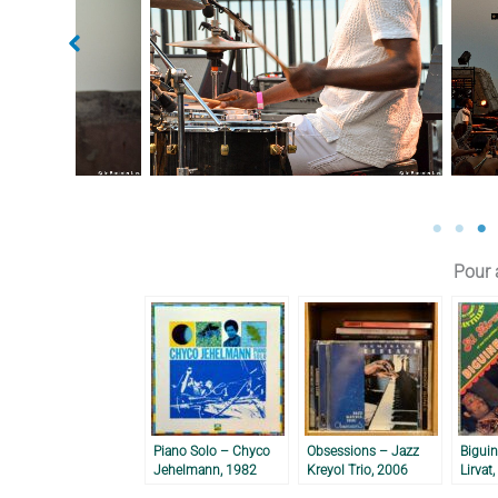
Aucune légende
Au
Pour a
Piano Solo – Chyco
Obsessions – Jazz
Bigui
Jehelmann, 1982
Kreyol Trio, 2006
Lirvat