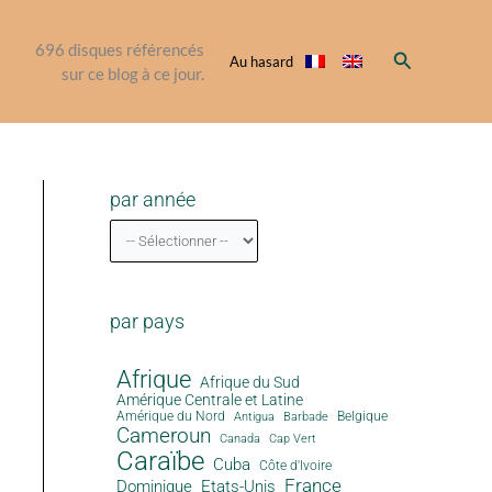
696
disques référencés
Rechercher
Au hasard
sur ce blog à ce jour.
par année
par pays
Afrique
Afrique du Sud
Amérique Centrale et Latine
Amérique du Nord
Antigua
Belgique
Barbade
Cameroun
Canada
Cap Vert
Caraïbe
Cuba
Côte d'Ivoire
France
Dominique
Etats-Unis