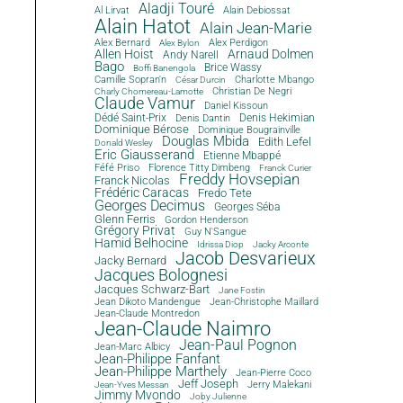
Aladji Touré
Al Lirvat
Alain Debiossat
Alain Hatot
Alain Jean-Marie
Alex Bernard
Alex Perdigon
Alex Bylon
Allen Hoist
Arnaud Dolmen
Andy Narell
Bago
Brice Wassy
Boffi Banengola
Camille Sopran'n
Charlotte Mbango
César Durcin
Christian De Negri
Charly Chomereau-Lamotte
Claude Vamur
Daniel Kissoun
Dédé Saint-Prix
Denis Dantin
Denis Hekimian
Dominique Bérose
Dominique Bougrainville
Douglas Mbida
Edith Lefel
Donald Wesley
Eric Giausserand
Etienne Mbappé
Féfé Priso
Florence Titty Dimbeng
Franck Curier
Freddy Hovsepian
Franck Nicolas
Frédéric Caracas
Fredo Tete
Georges Decimus
Georges Séba
Glenn Ferris
Gordon Henderson
Grégory Privat
Guy N'Sangue
Hamid Belhocine
Idrissa Diop
Jacky Arconte
Jacob Desvarieux
Jacky Bernard
Jacques Bolognesi
Jacques Schwarz-Bart
Jane Fostin
Jean Dikoto Mandengue
Jean-Christophe Maillard
Jean-Claude Montredon
Jean-Claude Naimro
Jean-Paul Pognon
Jean-Marc Albicy
Jean-Philippe Fanfant
Jean-Philippe Marthely
Jean-Pierre Coco
Jeff Joseph
Jerry Malekani
Jean-Yves Messan
Jimmy Mvondo
Joby Julienne