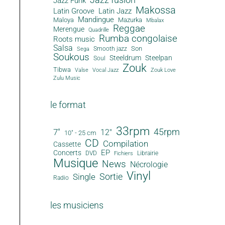
Jazz Funk
Makossa
Latin Groove
Latin Jazz
Mandingue
Maloya
Mazurka
Mbalax
Reggae
Merengue
Quadrille
Rumba congolaise
Roots music
Salsa
Son
Smooth jazz
Sega
Soukous
Steeldrum
Steelpan
Soul
Zouk
Tibwa
Valse
Vocal Jazz
Zouk Love
Zulu Music
le format
33rpm
45rpm
7"
12"
10" - 25 cm
CD
Compilation
Cassette
EP
Concerts
DVD
Librairie
Fichiers
Musique
News
Nécrologie
Vinyl
Sortie
Single
Radio
les musiciens