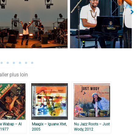
cune légende
Aucune légende
ller plus loin
ne Wabap – Al
Maagix – Iguane Xtet,
Nu Jazz Roots – Just
, 1977
2005
Wody, 2012