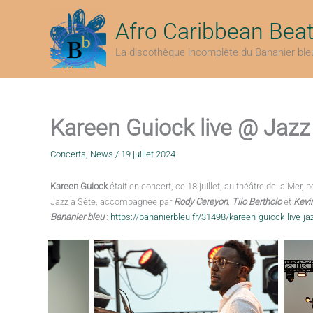
Aller
au
Afro Caribbean Bea
contenu
La discothèque incomplète du Bananier ble
Kareen Guiock live @ Jazz
Concerts
,
News
/
19 juillet 2024
Kareen Guiock
était en concert, ce 18 juillet, au théâtre de la Mer,
Jazz à Sète, accompagnée par
Rody Cereyon
,
Tilo Bertholo
et
Kevi
Bananier bleu
:
https://bananierbleu.fr/31498/kareen-guiock-live-ja