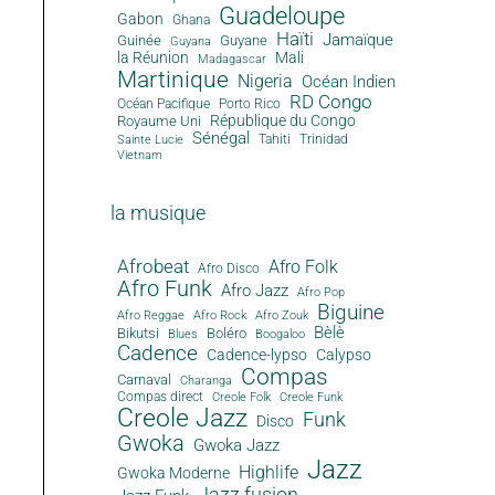
Guadeloupe
Gabon
Ghana
Aucune légende
Aucune légende
Haïti
Jamaïque
Guinée
Guyane
Guyana
la Réunion
Mali
Madagascar
Martinique
Nigeria
Océan Indien
RD Congo
Océan Pacifique
Porto Rico
République du Congo
Royaume Uni
Sénégal
Tahiti
Trinidad
Sainte Lucie
Vietnam
la musique
Afrobeat
Afro Folk
Afro Disco
Afro Funk
Afro Jazz
Afro Pop
Biguine
Afro Reggae
Afro Rock
Afro Zouk
Bèlè
Bikutsi
Boléro
Blues
Boogaloo
Cadence
Cadence-lypso
Calypso
Compas
Carnaval
Charanga
Compas direct
Creole Folk
Creole Funk
Creole Jazz
Funk
Disco
Gwoka
Gwoka Jazz
Jazz
Highlife
Gwoka Moderne
Jazz fusion