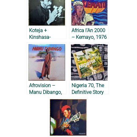
Koteja +
Africa l’An 2000
Kinshasa-
– Kemayo, 1976
Washington DC-
Paris – Ray
Lema, 1982 &
1983
Afrovision –
Nigeria 70, The
Manu Dibango,
Definitive Story
1976
of 1970’s Funky
Lagos – 2001