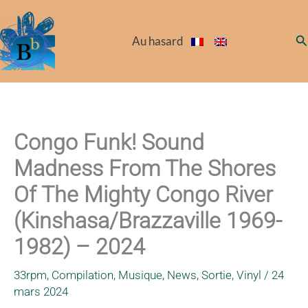
Aller
au
Re
Au hasard
contenu
Congo Funk! Sound
Madness From The Shores
Of The Mighty Congo River
(Kinshasa​/​Brazzaville 1969​-​
1982) – 2024
33rpm
,
Compilation
,
Musique
,
News
,
Sortie
,
Vinyl
/
24
mars 2024