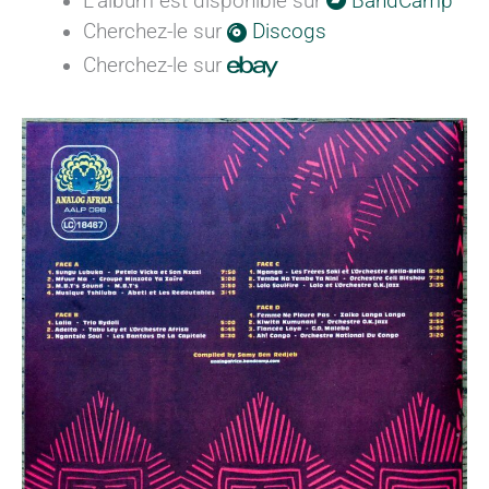
L'album est disponible sur
BandCamp
Cherchez-le sur
Discogs
Cherchez-le sur