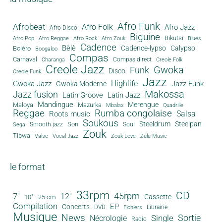
Afro Funk
Afrobeat
Afro Folk
Afro Jazz
Afro Disco
Biguine
Bikutsi
Afro Pop
Afro Reggae
Afro Rock
Afro Zouk
Blues
Cadence
Bèlè
Cadence-lypso
Calypso
Boléro
Boogaloo
Compas
Carnaval
Compas direct
Charanga
Creole Folk
Creole Jazz
Gwoka
Funk
Disco
Creole Funk
Jazz
Gwoka Jazz
Highlife
Jazz Funk
Gwoka Moderne
Makossa
Jazz fusion
Latin Groove
Latin Jazz
Mandingue
Merengue
Maloya
Mazurka
Mbalax
Quadrille
Reggae
Rumba congolaise
Salsa
Roots music
Soukous
Steeldrum
Steelpan
Son
Smooth jazz
Soul
Sega
Zouk
Tibwa
Valse
Vocal Jazz
Zouk Love
Zulu Music
le format
33rpm
CD
45rpm
7"
12"
Cassette
10" - 25 cm
Compilation
EP
Concerts
DVD
Librairie
Fichiers
Musique
News
Sortie
Single
Nécrologie
Radio