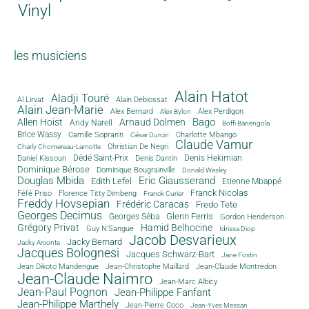
Vinyl
les musiciens
Alain Hatot
Aladji Touré
Al Lirvat
Alain Debiossat
Alain Jean-Marie
Alex Bernard
Alex Perdigon
Alex Bylon
Bago
Allen Hoist
Arnaud Dolmen
Andy Narell
Boffi Banengola
Brice Wassy
Camille Sopran'n
Charlotte Mbango
César Durcin
Claude Vamur
Christian De Negri
Charly Chomereau-Lamotte
Dédé Saint-Prix
Denis Dantin
Denis Hekimian
Daniel Kissoun
Dominique Bérose
Dominique Bougrainville
Donald Wesley
Douglas Mbida
Eric Giausserand
Edith Lefel
Etienne Mbappé
Franck Nicolas
Féfé Priso
Florence Titty Dimbeng
Franck Curier
Freddy Hovsepian
Frédéric Caracas
Fredo Tete
Georges Decimus
Glenn Ferris
Georges Séba
Gordon Henderson
Grégory Privat
Hamid Belhocine
Guy N'Sangue
Idrissa Diop
Jacob Desvarieux
Jacky Bernard
Jacky Arconte
Jacques Bolognesi
Jacques Schwarz-Bart
Jane Fostin
Jean Dikoto Mandengue
Jean-Christophe Maillard
Jean-Claude Montredon
Jean-Claude Naimro
Jean-Marc Albicy
Jean-Paul Pognon
Jean-Philippe Fanfant
Jean-Philippe Marthely
Jean-Pierre Coco
Jean-Yves Messan