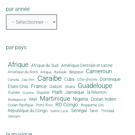
par année
par pays
Afrique
Afrique du Sud
Amérique Centrale et Latine
Cameroun
Amérique du Nord
Antigua
Belgique
Barbade
Caraïbe
Cuba
Dominique
Canada
Côte d'Ivoire
Cap Vert
Guadeloupe
France
Etats-Unis
Gabon
Ghana
Haïti
Jamaïque
la Réunion
Guinée
Guyane
Guyana
Martinique
Nigeria
Océan Indien
Mali
Madagascar
RD Congo
Royaume Uni
Océan Pacifique
Porto Rico
Sénégal
République du Congo
Tahiti
Trinidad
Sainte Lucie
Vietnam
la musique