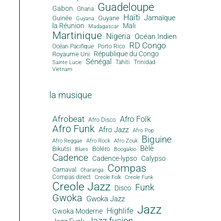
Guadeloupe
Gabon
Ghana
Haïti
Jamaïque
Guinée
Guyane
Guyana
la Réunion
Mali
Madagascar
Martinique
Nigeria
Océan Indien
RD Congo
Océan Pacifique
Porto Rico
République du Congo
Royaume Uni
Sénégal
Tahiti
Trinidad
Sainte Lucie
Vietnam
la musique
Afrobeat
Afro Folk
Afro Disco
Afro Funk
Afro Jazz
Afro Pop
Biguine
Afro Reggae
Afro Rock
Afro Zouk
Bèlè
Bikutsi
Boléro
Blues
Boogaloo
Cadence
Cadence-lypso
Calypso
Compas
Carnaval
Charanga
Compas direct
Creole Folk
Creole Funk
Creole Jazz
Funk
Disco
Gwoka
Gwoka Jazz
Jazz
Highlife
Gwoka Moderne
Jazz fusion