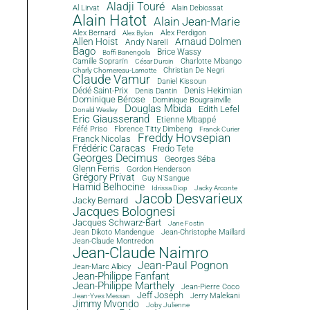
Aladji Touré
Al Lirvat
Alain Debiossat
Alain Hatot
Alain Jean-Marie
Alex Bernard
Alex Perdigon
Alex Bylon
Allen Hoist
Arnaud Dolmen
Andy Narell
Bago
Brice Wassy
Boffi Banengola
Camille Sopran'n
Charlotte Mbango
César Durcin
Christian De Negri
Charly Chomereau-Lamotte
Claude Vamur
Daniel Kissoun
Dédé Saint-Prix
Denis Dantin
Denis Hekimian
Dominique Bérose
Dominique Bougrainville
Douglas Mbida
Edith Lefel
Donald Wesley
Eric Giausserand
Etienne Mbappé
Féfé Priso
Florence Titty Dimbeng
Franck Curier
Freddy Hovsepian
Franck Nicolas
Frédéric Caracas
Fredo Tete
Georges Decimus
Georges Séba
Glenn Ferris
Gordon Henderson
Grégory Privat
Guy N'Sangue
Hamid Belhocine
Idrissa Diop
Jacky Arconte
Jacob Desvarieux
Jacky Bernard
Jacques Bolognesi
Jacques Schwarz-Bart
Jane Fostin
Jean Dikoto Mandengue
Jean-Christophe Maillard
Jean-Claude Montredon
Jean-Claude Naimro
Jean-Paul Pognon
Jean-Marc Albicy
Jean-Philippe Fanfant
Jean-Philippe Marthely
Jean-Pierre Coco
Jeff Joseph
Jerry Malekani
Jean-Yves Messan
Jimmy Mvondo
Joby Julienne