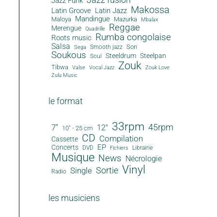
Jazz Funk
Makossa
Latin Groove
Latin Jazz
Mandingue
Maloya
Mazurka
Mbalax
Reggae
Merengue
Quadrille
Rumba congolaise
Roots music
Salsa
Son
Smooth jazz
Sega
Soukous
Steeldrum
Steelpan
Soul
Zouk
Tibwa
Valse
Vocal Jazz
Zouk Love
Zulu Music
le format
33rpm
45rpm
7"
12"
10" - 25 cm
CD
Compilation
Cassette
EP
Concerts
DVD
Librairie
Fichiers
Musique
News
Nécrologie
Vinyl
Sortie
Single
Radio
les musiciens