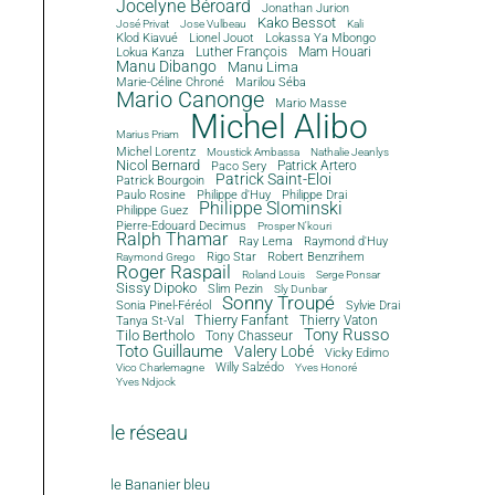
Jocelyne Béroard
Jonathan Jurion
Kako Bessot
José Privat
Jose Vulbeau
Kali
Klod Kiavué
Lionel Jouot
Lokassa Ya Mbongo
Luther François
Mam Houari
Lokua Kanza
Manu Dibango
Manu Lima
Marie-Céline Chroné
Marilou Séba
Mario Canonge
Mario Masse
Michel Alibo
Marius Priam
Michel Lorentz
Moustick Ambassa
Nathalie Jeanlys
Nicol Bernard
Paco Sery
Patrick Artero
Patrick Saint-Eloi
Patrick Bourgoin
Philippe d'Huy
Philippe Drai
Paulo Rosine
Philippe Slominski
Philippe Guez
Pierre-Edouard Decimus
Prosper N'kouri
Ralph Thamar
Ray Lema
Raymond d'Huy
Rigo Star
Robert Benzrihem
Raymond Grego
Roger Raspail
Roland Louis
Serge Ponsar
Sissy Dipoko
Slim Pezin
Sly Dunbar
Sonny Troupé
Sonia Pinel-Féréol
Sylvie Drai
Thierry Fanfant
Tanya St-Val
Thierry Vaton
Tony Russo
Tilo Bertholo
Tony Chasseur
Toto Guillaume
Valery Lobé
Vicky Edimo
Willy Salzédo
Vico Charlemagne
Yves Honoré
Yves Ndjock
le réseau
le Bananier bleu