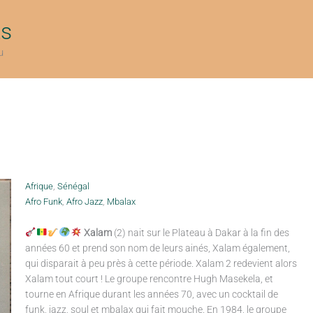
ts
u
Afrique
,
Sénégal
Afro Funk
,
Afro Jazz
,
Mbalax
Xalam
(2) nait sur le Plateau à Dakar à la fin des
années 60 et prend son nom de leurs ainés, Xalam également,
qui disparait à peu près à cette période. Xalam 2 redevient alors
Xalam tout court ! Le groupe rencontre Hugh Masekela, et
tourne en Afrique durant les années 70, avec un cocktail de
funk, jazz, soul et mbalax qui fait mouche. En 1984, le groupe