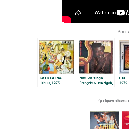
Pour a
Let Us Be Free –
Nasi Ma Sunga –
Fire –
Jabula, 1975
François Misse Ngoh,
1979
1980
Quelques albums a