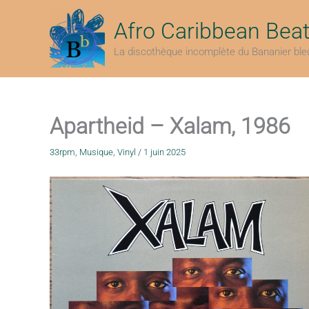
Aller
au
Afro Caribbean Bea
contenu
La discothèque incomplète du Bananier ble
Apartheid – Xalam, 1986
33rpm
,
Musique
,
Vinyl
/
1 juin 2025