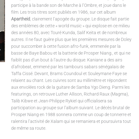
participe à la bande son de Marche à l’Ombre, et joue dans le
film. Les trois titres sont publiés en 1986, sur cet album
Apartheid
, clairement l’apogée du groupe. Le disque fait partie
des emblèmes de cette « world music » qui explose en ce milieu
des années 80, avec Touré Kunda, Salif Keita et de nombreux
autres. Il ne faut guère plus que les premières mesures de Doley
pour succomber à cette fusion afro-funk, emmenée par la
basse de Baye Babou et la batterie de Prosper Niang., et qui ne
faiblit pas d’un bout à l’autre du disque. Kaniane a des airs
d’afrobeat, emmené par les tambours sabars sénégalais de
Taffa Cissé. Devant, Brams Coundoul et Souleymane Faye se
relaient au chant. Les cuivres sont au millimètre et répondent
aux envolées rock de la guitare de Samba Ygo Dieng. Parmi les
featurings, on retrouve Luther Allison, Richard Raux (Magma),
Talib Kibwe et Jean-Philippe Rykiel qui officialisera sa
participation au groupe sur l’album suivant. Le décès brutal de
Prosper Niang en 1988 sonnera comme un coup de tonnerre et
ralentira l’activité de Xalam qui se remaniera et poursuivra tout
de même sa route.