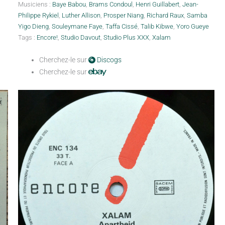
Musiciens :
Baye Babou
,
Brams Condoul
,
Henri Guillabert
,
Jean-
Philippe Rykiel
,
Luther Allison
,
Prosper Niang
,
Richard Raux
,
Samba
Yigo Dieng
,
Souleymane Faye
,
Taffa Cissé
,
Talib Kibwe
,
Yoro Gueye
Tags :
Encore!
,
Studio Davout
,
Studio Plus XXX
,
Xalam
Cherchez-le sur
Discogs
Cherchez-le sur