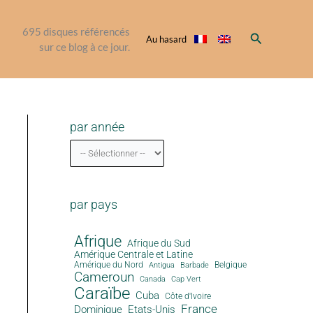
695
disques référencés
Rechercher
Au hasard
sur ce blog à ce jour.
par année
par pays
Afrique
Afrique du Sud
Amérique Centrale et Latine
Amérique du Nord
Antigua
Belgique
Barbade
Cameroun
Canada
Cap Vert
Caraïbe
Cuba
Côte d'Ivoire
France
Dominique
Etats-Unis