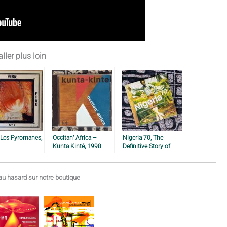
ller plus loin
 Les Pyromanes,
Occitan’ Africa –
Nigeria 70, The
Kunta Kinté, 1998
Definitive Story of
1970’s Funky Lagos –
2001
u hasard sur notre boutique