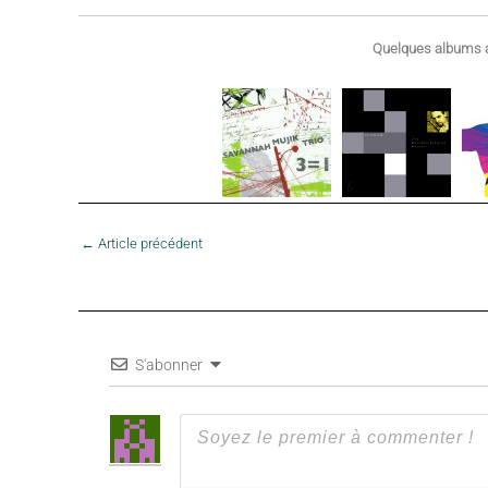
1981
Quelques albums a
←
Article précédent
S'abonner