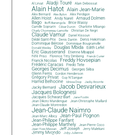
Aladji Touré
Al Lirvat
Alain Debiossat
Alain Hatot
Alain Jean-Marie
Alex Bernard
Alex Perdigon
Alex Bylon
Allen Hoist
Arnaud Dolmen
Andy Narell
Bago
Brice Wassy
Boffi Banengola
Camille Sopran'n
Charlotte Mbango
César Durcin
Christian De Negri
Charly Chomereau-Lamotte
Claude Vamur
Daniel Kissoun
Dédé Saint-Prix
Denis Dantin
Denis Hekimian
Dominique Bérose
Dominique Bougrainville
Douglas Mbida
Edith Lefel
Donald Wesley
Eric Giausserand
Etienne Mbappé
Féfé Priso
Florence Titty Dimbeng
Franck Curier
Freddy Hovsepian
Franck Nicolas
Frédéric Caracas
Fredo Tete
Georges Decimus
Georges Séba
Glenn Ferris
Gordon Henderson
Grégory Privat
Guy N'Sangue
Hamid Belhocine
Idrissa Diop
Jacky Arconte
Jacob Desvarieux
Jacky Bernard
Jacques Bolognesi
Jacques Schwarz-Bart
Jane Fostin
Jean Dikoto Mandengue
Jean-Christophe Maillard
Jean-Claude Montredon
Jean-Claude Naimro
Jean-Paul Pognon
Jean-Marc Albicy
Jean-Philippe Fanfant
Jean-Philippe Marthely
Jean-Pierre Coco
Jeff Joseph
Jerry Malekani
Jean-Yves Messan
Jimmy Mvondo
Joby Julienne