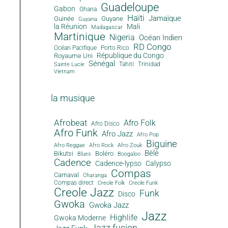
Guadeloupe
Gabon
Ghana
Haïti
Jamaïque
Guinée
Guyane
Guyana
la Réunion
Mali
Madagascar
Martinique
Nigeria
Océan Indien
RD Congo
Océan Pacifique
Porto Rico
République du Congo
Royaume Uni
Sénégal
Tahiti
Trinidad
Sainte Lucie
Vietnam
la musique
Afrobeat
Afro Folk
Afro Disco
Afro Funk
Afro Jazz
Afro Pop
Biguine
Afro Reggae
Afro Rock
Afro Zouk
Bèlè
Bikutsi
Boléro
Blues
Boogaloo
Cadence
Cadence-lypso
Calypso
Compas
Carnaval
Charanga
Compas direct
Creole Folk
Creole Funk
Creole Jazz
Funk
Disco
Gwoka
Gwoka Jazz
Jazz
Highlife
Gwoka Moderne
Jazz fusion