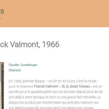
ts
u
ranck Valmont, 1966
Caraïbe
,
Guadeloupe
Chanson
En 1966, premier disque – un EP en 45 tours, c’est la mode -
pour le chanteur
Franck Valmont
. «
Si, si, disait l’oiseau
» est un
succès pour le guadeloupéen qui est parisien depuis plus de dix
ans déjà à cette époque, et dont la voix grave fait merveille. Le
disque est produit par Moshé-Naïm qui prendra Valmont sur
son label lorsque dix ans plus tard, il produira son unique