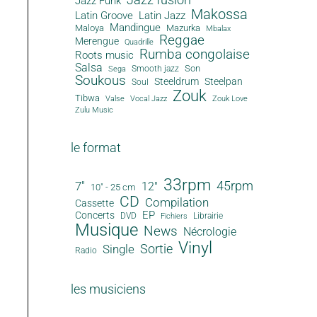
Jazz Funk
Makossa
Latin Groove
Latin Jazz
Mandingue
Maloya
Mazurka
Mbalax
Reggae
Merengue
Quadrille
Rumba congolaise
Roots music
Salsa
Son
Smooth jazz
Sega
Soukous
Steeldrum
Steelpan
Soul
Zouk
Tibwa
Valse
Vocal Jazz
Zouk Love
Zulu Music
le format
33rpm
45rpm
7"
12"
10" - 25 cm
CD
Compilation
Cassette
EP
Concerts
DVD
Librairie
Fichiers
Musique
News
Nécrologie
Vinyl
Sortie
Single
Radio
les musiciens