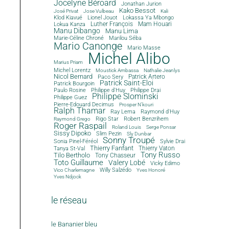
Jocelyne Béroard
Jonathan Jurion
Kako Bessot
José Privat
Jose Vulbeau
Kali
Klod Kiavué
Lionel Jouot
Lokassa Ya Mbongo
Luther François
Mam Houari
Lokua Kanza
Manu Dibango
Manu Lima
Marie-Céline Chroné
Marilou Séba
Mario Canonge
Mario Masse
Michel Alibo
Marius Priam
Michel Lorentz
Moustick Ambassa
Nathalie Jeanlys
Nicol Bernard
Paco Sery
Patrick Artero
Patrick Saint-Eloi
Patrick Bourgoin
Philippe d'Huy
Philippe Drai
Paulo Rosine
Philippe Slominski
Philippe Guez
Pierre-Edouard Decimus
Prosper N'kouri
Ralph Thamar
Ray Lema
Raymond d'Huy
Rigo Star
Robert Benzrihem
Raymond Grego
Roger Raspail
Roland Louis
Serge Ponsar
Sissy Dipoko
Slim Pezin
Sly Dunbar
Sonny Troupé
Sonia Pinel-Féréol
Sylvie Drai
Thierry Fanfant
Tanya St-Val
Thierry Vaton
Tony Russo
Tilo Bertholo
Tony Chasseur
Toto Guillaume
Valery Lobé
Vicky Edimo
Willy Salzédo
Vico Charlemagne
Yves Honoré
Yves Ndjock
le réseau
le Bananier bleu