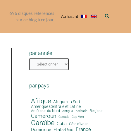
696
disques référencés
Rechercher
Au hasard
sur ce blog à ce jour.
par année
par pays
Afrique
Afrique du Sud
Amérique Centrale et Latine
Amérique du Nord
Antigua
Belgique
Barbade
Cameroun
Canada
Cap Vert
Caraïbe
Cuba
Côte d'Ivoire
France
Dominique
Etats-Unis