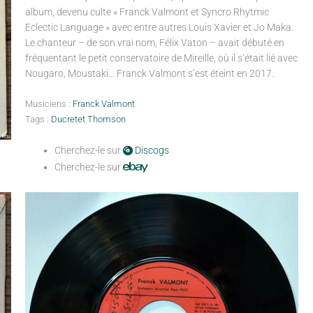
album, devenu culte « Franck Valmont et Syncro Rhytmic
Eclectic Language » avec entre autres Louis Xavier et Jo Maka.
Le chanteur – de son vrai nom, Félix Vaton – avait débuté en
fréquentant le petit conservatoire de Mireille, où il s’était lié avec
Nougaro, Moustaki… Franck Valmont s’est éteint en 2017.
Musiciens :
Franck Valmont
Tags :
Ducretet Thomson
Cherchez-le sur
Discogs
Cherchez-le sur