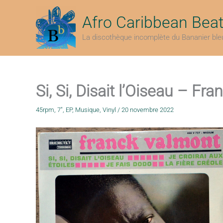
Aller
au
Afro Caribbean Bea
contenu
La discothèque incomplète du Bananier ble
Si, Si, Disait l’Oiseau – F
45rpm
,
7"
,
EP
,
Musique
,
Vinyl
/
20 novembre 2022