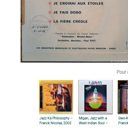
Pour a
Jazz Ka Philosophy –
Migan, Jazz with a
Gwo-K
Franck Nicolas, 2002
West indian Soul –
Franck
Louis Xavier & Ladja,
2007