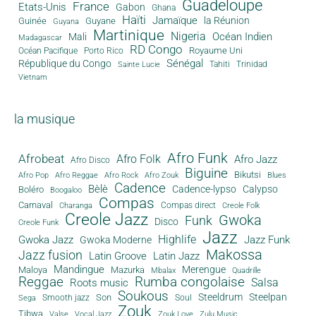
Guadeloupe
France
Etats-Unis
Gabon
Ghana
Haïti
Jamaïque
la Réunion
Guinée
Guyane
Guyana
Martinique
Nigeria
Océan Indien
Mali
Madagascar
RD Congo
Royaume Uni
Océan Pacifique
Porto Rico
Sénégal
République du Congo
Tahiti
Trinidad
Sainte Lucie
Vietnam
la musique
Afro Funk
Afrobeat
Afro Folk
Afro Jazz
Afro Disco
Biguine
Bikutsi
Afro Pop
Afro Reggae
Afro Rock
Afro Zouk
Blues
Cadence
Bèlè
Cadence-lypso
Calypso
Boléro
Boogaloo
Compas
Carnaval
Compas direct
Charanga
Creole Folk
Creole Jazz
Gwoka
Funk
Disco
Creole Funk
Jazz
Gwoka Jazz
Highlife
Jazz Funk
Gwoka Moderne
Makossa
Jazz fusion
Latin Groove
Latin Jazz
Mandingue
Merengue
Maloya
Mazurka
Mbalax
Quadrille
Reggae
Rumba congolaise
Salsa
Roots music
Soukous
Steeldrum
Steelpan
Son
Smooth jazz
Soul
Sega
Zouk
Tibwa
Valse
Vocal Jazz
Zouk Love
Zulu Music