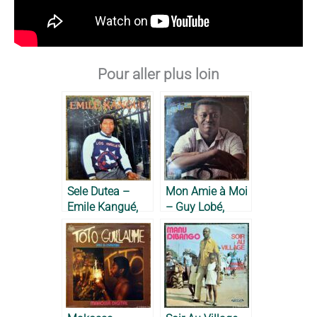
Pour aller plus loin
Sele Dutea –
Mon Amie à Moi
Emile Kangué,
– Guy Lobé,
1984
1986