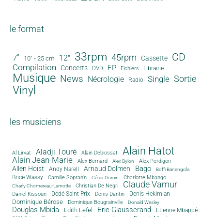
le format
33rpm
CD
45rpm
7"
12"
Cassette
10" - 25 cm
Compilation
EP
Concerts
DVD
Librairie
Fichiers
Musique
News
Sortie
Single
Nécrologie
Radio
Vinyl
les musiciens
Alain Hatot
Aladji Touré
Al Lirvat
Alain Debiossat
Alain Jean-Marie
Alex Bernard
Alex Perdigon
Alex Bylon
Bago
Allen Hoist
Arnaud Dolmen
Andy Narell
Boffi Banengola
Brice Wassy
Camille Sopran'n
Charlotte Mbango
César Durcin
Claude Vamur
Christian De Negri
Charly Chomereau-Lamotte
Dédé Saint-Prix
Denis Dantin
Denis Hekimian
Daniel Kissoun
Dominique Bérose
Dominique Bougrainville
Donald Wesley
Douglas Mbida
Eric Giausserand
Edith Lefel
Etienne Mbappé