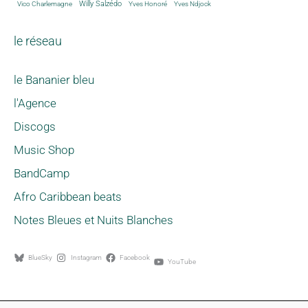
Willy Salzédo
Vico Charlemagne
Yves Honoré
Yves Ndjock
le réseau
le Bananier bleu
l'Agence
Discogs
Music Shop
BandCamp
Afro Caribbean beats
Notes Bleues et Nuits Blanches
BlueSky
Instagram
Facebook
YouTube