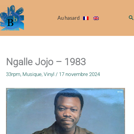
Aller
au
Re
Au hasard
contenu
Ngalle Jojo – 1983
33rpm
,
Musique
,
Vinyl
/
17 novembre 2024