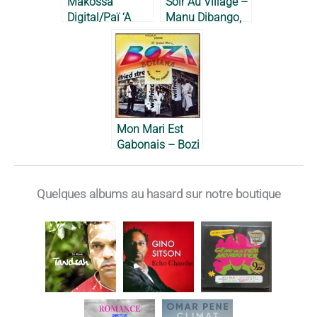
Makossa
Soir Au Village –
Digital/Paï ‘A
Manu Dibango,
Nyambe – Toto
1974
Guillaume, 1983
Mon Mari Est
Gabonais – Bozi
Boziana, 1987
Quelques albums au hasard sur notre boutique