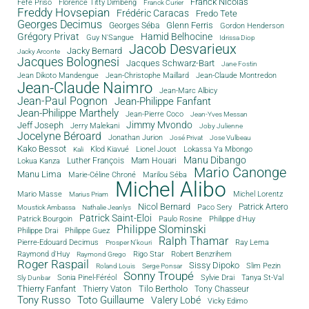
Franck Nicolas
Féfé Priso
Florence Titty Dimbeng
Franck Curier
Freddy Hovsepian
Frédéric Caracas
Fredo Tete
Georges Decimus
Glenn Ferris
Georges Séba
Gordon Henderson
Grégory Privat
Hamid Belhocine
Guy N'Sangue
Idrissa Diop
Jacob Desvarieux
Jacky Bernard
Jacky Arconte
Jacques Bolognesi
Jacques Schwarz-Bart
Jane Fostin
Jean Dikoto Mandengue
Jean-Christophe Maillard
Jean-Claude Montredon
Jean-Claude Naimro
Jean-Marc Albicy
Jean-Paul Pognon
Jean-Philippe Fanfant
Jean-Philippe Marthely
Jean-Pierre Coco
Jean-Yves Messan
Jimmy Mvondo
Jeff Joseph
Jerry Malekani
Joby Julienne
Jocelyne Béroard
Jonathan Jurion
José Privat
Jose Vulbeau
Kako Bessot
Klod Kiavué
Lionel Jouot
Lokassa Ya Mbongo
Kali
Manu Dibango
Luther François
Mam Houari
Lokua Kanza
Mario Canonge
Manu Lima
Marie-Céline Chroné
Marilou Séba
Michel Alibo
Michel Lorentz
Mario Masse
Marius Priam
Nicol Bernard
Paco Sery
Patrick Artero
Moustick Ambassa
Nathalie Jeanlys
Patrick Saint-Eloi
Patrick Bourgoin
Philippe d'Huy
Paulo Rosine
Philippe Slominski
Philippe Drai
Philippe Guez
Ralph Thamar
Pierre-Edouard Decimus
Ray Lema
Prosper N'kouri
Rigo Star
Raymond d'Huy
Robert Benzrihem
Raymond Grego
Roger Raspail
Sissy Dipoko
Slim Pezin
Roland Louis
Serge Ponsar
Sonny Troupé
Tanya St-Val
Sonia Pinel-Féréol
Sylvie Drai
Sly Dunbar
Thierry Fanfant
Tilo Bertholo
Thierry Vaton
Tony Chasseur
Tony Russo
Toto Guillaume
Valery Lobé
Vicky Edimo