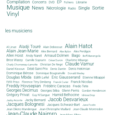
Compilation
EP
Concerts
DVD
Librairie
Fichiers
Musique
News
Sortie
Single
Nécrologie
Radio
Vinyl
les musiciens
Alain Hatot
Aladji Touré
Al Lirvat
Alain Debiossat
Alain Jean-Marie
Alex Bernard
Alex Perdigon
Alex Bylon
Bago
Allen Hoist
Arnaud Dolmen
Andy Narell
Boffi Banengola
Brice Wassy
Camille Sopran'n
Charlotte Mbango
César Durcin
Claude Vamur
Christian De Negri
Charly Chomereau-Lamotte
Dédé Saint-Prix
Denis Dantin
Denis Hekimian
Daniel Kissoun
Dominique Bérose
Dominique Bougrainville
Donald Wesley
Douglas Mbida
Eric Giausserand
Edith Lefel
Etienne Mbappé
Franck Nicolas
Féfé Priso
Florence Titty Dimbeng
Franck Curier
Freddy Hovsepian
Frédéric Caracas
Fredo Tete
Georges Decimus
Glenn Ferris
Georges Séba
Gordon Henderson
Grégory Privat
Hamid Belhocine
Guy N'Sangue
Idrissa Diop
Jacob Desvarieux
Jacky Bernard
Jacky Arconte
Jacques Bolognesi
Jacques Schwarz-Bart
Jane Fostin
Jean Dikoto Mandengue
Jean-Christophe Maillard
Jean-Claude Montredon
Jean-Claude Naimro
Jean-Marc Albicy