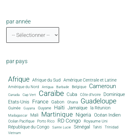
par année
par pays
Afrique
Afrique du Sud
Amérique Centrale et Latine
Cameroun
Amérique du Nord
Antigua
Belgique
Barbade
Caraïbe
Cuba
Dominique
Canada
Côte d'Ivoire
Cap Vert
Guadeloupe
France
Etats-Unis
Gabon
Ghana
Haïti
Jamaïque
la Réunion
Guinée
Guyane
Guyana
Martinique
Nigeria
Océan Indien
Mali
Madagascar
RD Congo
Royaume Uni
Océan Pacifique
Porto Rico
Sénégal
République du Congo
Tahiti
Trinidad
Sainte Lucie
Vietnam