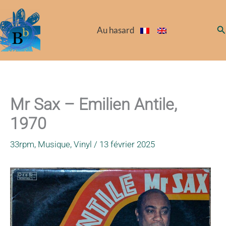
Aller
au
Re
Au hasard
contenu
Mr Sax – Emilien Antile,
1970
33rpm
,
Musique
,
Vinyl
/
13 février 2025