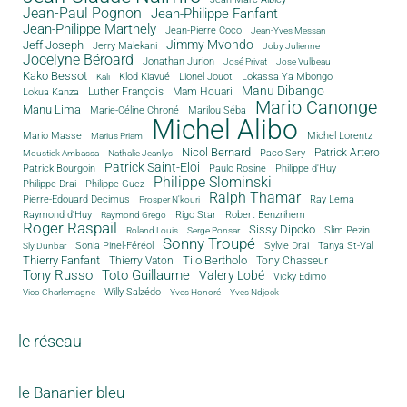
Jean-Paul Pognon
Jean-Philippe Fanfant
Jean-Philippe Marthely
Jean-Pierre Coco
Jean-Yves Messan
Jimmy Mvondo
Jeff Joseph
Jerry Malekani
Joby Julienne
Jocelyne Béroard
Jonathan Jurion
José Privat
Jose Vulbeau
Kako Bessot
Klod Kiavué
Lionel Jouot
Lokassa Ya Mbongo
Kali
Manu Dibango
Luther François
Mam Houari
Lokua Kanza
Mario Canonge
Manu Lima
Marie-Céline Chroné
Marilou Séba
Michel Alibo
Michel Lorentz
Mario Masse
Marius Priam
Nicol Bernard
Paco Sery
Patrick Artero
Moustick Ambassa
Nathalie Jeanlys
Patrick Saint-Eloi
Patrick Bourgoin
Philippe d'Huy
Paulo Rosine
Philippe Slominski
Philippe Drai
Philippe Guez
Ralph Thamar
Pierre-Edouard Decimus
Ray Lema
Prosper N'kouri
Rigo Star
Raymond d'Huy
Robert Benzrihem
Raymond Grego
Roger Raspail
Sissy Dipoko
Slim Pezin
Roland Louis
Serge Ponsar
Sonny Troupé
Tanya St-Val
Sonia Pinel-Féréol
Sylvie Drai
Sly Dunbar
Thierry Fanfant
Tilo Bertholo
Thierry Vaton
Tony Chasseur
Tony Russo
Toto Guillaume
Valery Lobé
Vicky Edimo
Willy Salzédo
Vico Charlemagne
Yves Honoré
Yves Ndjock
le réseau
le Bananier bleu