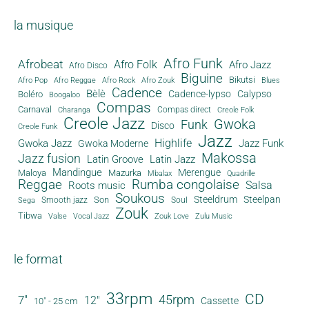
la musique
Afro Funk
Afrobeat
Afro Folk
Afro Jazz
Afro Disco
Biguine
Bikutsi
Afro Pop
Afro Reggae
Afro Rock
Afro Zouk
Blues
Cadence
Bèlè
Cadence-lypso
Calypso
Boléro
Boogaloo
Compas
Carnaval
Compas direct
Charanga
Creole Folk
Creole Jazz
Gwoka
Funk
Disco
Creole Funk
Jazz
Gwoka Jazz
Highlife
Jazz Funk
Gwoka Moderne
Makossa
Jazz fusion
Latin Groove
Latin Jazz
Mandingue
Merengue
Maloya
Mazurka
Mbalax
Quadrille
Reggae
Rumba congolaise
Salsa
Roots music
Soukous
Steeldrum
Steelpan
Son
Smooth jazz
Soul
Sega
Zouk
Tibwa
Valse
Vocal Jazz
Zouk Love
Zulu Music
le format
33rpm
CD
45rpm
7"
12"
Cassette
10" - 25 cm