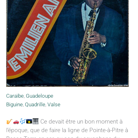
Caraïbe
,
Guadeloupe
Biguine
,
Quadrille
,
Valse
Ce devait être un bon moment à
l’époque, que de faire la ligne de Pointe-à-Pitre à