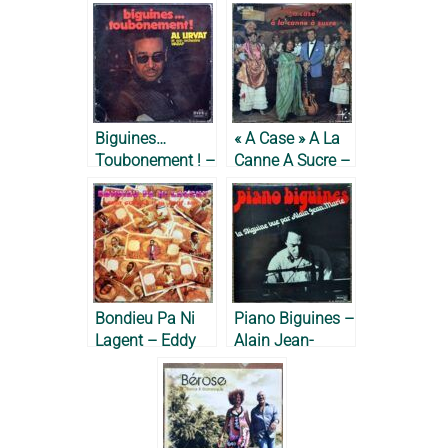
Biguines…
« A Case » A La
Toubonement ! –
Canne A Sucre –
Al Lirvat, 1975
Gérard La Viny
Et Son Orchestre
Antillais, avec
Marpessa Dawn,
1960
Bondieu Pa Ni
Piano Biguines –
Lagent – Eddy
Alain Jean-
Gustave, 1975
Marie, 1969