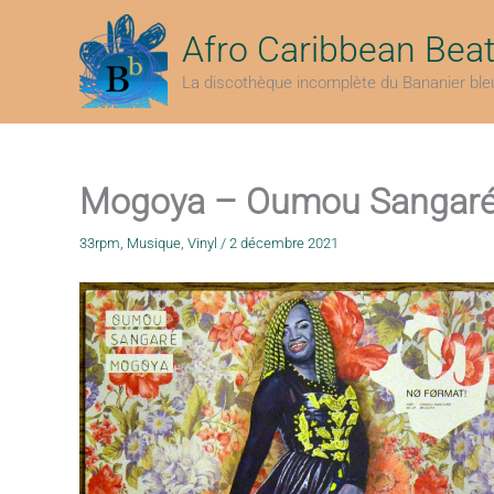
Aller
au
Afro Caribbean Bea
contenu
La discothèque incomplète du Bananier ble
Mogoya – Oumou Sangaré
33rpm
,
Musique
,
Vinyl
/
2 décembre 2021