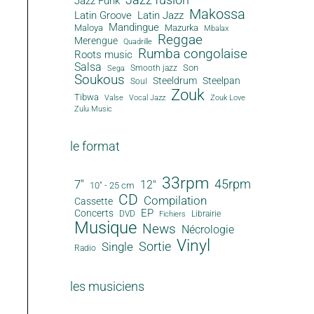
Jazz Funk
Makossa
Latin Groove
Latin Jazz
Mandingue
Maloya
Mazurka
Mbalax
Reggae
Merengue
Quadrille
Rumba congolaise
Roots music
Salsa
Son
Smooth jazz
Sega
Soukous
Steeldrum
Steelpan
Soul
Zouk
Tibwa
Valse
Vocal Jazz
Zouk Love
Zulu Music
le format
33rpm
45rpm
7"
12"
10" - 25 cm
CD
Compilation
Cassette
EP
Concerts
DVD
Librairie
Fichiers
Musique
News
Nécrologie
Vinyl
Sortie
Single
Radio
les musiciens