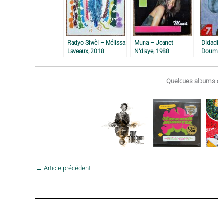
Radyo Siwèl – Mélissa
Muna – Jeanet
Didad
Laveaux, 2018
N’diaye, 1988
Doumb
Quelques albums a
←
Article précédent