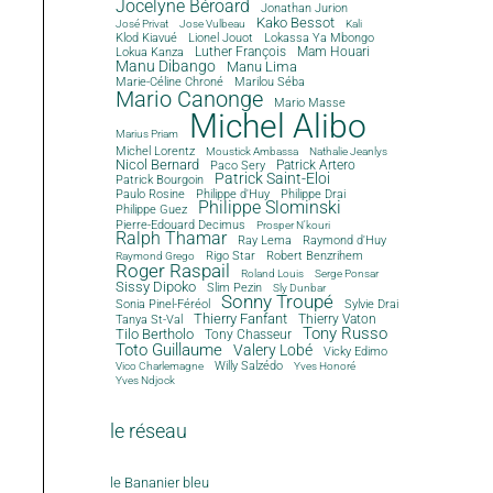
Jocelyne Béroard
Jonathan Jurion
Kako Bessot
José Privat
Jose Vulbeau
Kali
Klod Kiavué
Lionel Jouot
Lokassa Ya Mbongo
Luther François
Mam Houari
Lokua Kanza
Manu Dibango
Manu Lima
Marie-Céline Chroné
Marilou Séba
Mario Canonge
Mario Masse
Michel Alibo
Marius Priam
Michel Lorentz
Moustick Ambassa
Nathalie Jeanlys
Nicol Bernard
Paco Sery
Patrick Artero
Patrick Saint-Eloi
Patrick Bourgoin
Philippe d'Huy
Philippe Drai
Paulo Rosine
Philippe Slominski
Philippe Guez
Pierre-Edouard Decimus
Prosper N'kouri
Ralph Thamar
Ray Lema
Raymond d'Huy
Rigo Star
Robert Benzrihem
Raymond Grego
Roger Raspail
Roland Louis
Serge Ponsar
Sissy Dipoko
Slim Pezin
Sly Dunbar
Sonny Troupé
Sonia Pinel-Féréol
Sylvie Drai
Thierry Fanfant
Tanya St-Val
Thierry Vaton
Tony Russo
Tilo Bertholo
Tony Chasseur
Toto Guillaume
Valery Lobé
Vicky Edimo
Willy Salzédo
Vico Charlemagne
Yves Honoré
Yves Ndjock
le réseau
le Bananier bleu