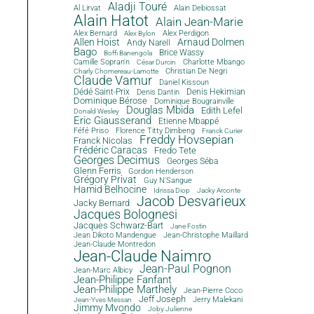
Aladji Touré
Al Lirvat
Alain Debiossat
Alain Hatot
Alain Jean-Marie
Alex Bernard
Alex Perdigon
Alex Bylon
Allen Hoist
Arnaud Dolmen
Andy Narell
Bago
Brice Wassy
Boffi Banengola
Camille Sopran'n
Charlotte Mbango
César Durcin
Christian De Negri
Charly Chomereau-Lamotte
Claude Vamur
Daniel Kissoun
Dédé Saint-Prix
Denis Dantin
Denis Hekimian
Dominique Bérose
Dominique Bougrainville
Douglas Mbida
Edith Lefel
Donald Wesley
Eric Giausserand
Etienne Mbappé
Féfé Priso
Florence Titty Dimbeng
Franck Curier
Freddy Hovsepian
Franck Nicolas
Frédéric Caracas
Fredo Tete
Georges Decimus
Georges Séba
Glenn Ferris
Gordon Henderson
Grégory Privat
Guy N'Sangue
Hamid Belhocine
Idrissa Diop
Jacky Arconte
Jacob Desvarieux
Jacky Bernard
Jacques Bolognesi
Jacques Schwarz-Bart
Jane Fostin
Jean Dikoto Mandengue
Jean-Christophe Maillard
Jean-Claude Montredon
Jean-Claude Naimro
Jean-Paul Pognon
Jean-Marc Albicy
Jean-Philippe Fanfant
Jean-Philippe Marthely
Jean-Pierre Coco
Jeff Joseph
Jerry Malekani
Jean-Yves Messan
Jimmy Mvondo
Joby Julienne