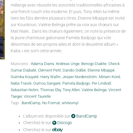
mélange avec réussite les sonorités traditionnelles africaines à
une french touch très moderne. Et puis, Tony Allen lui-même
tient les fûts derrière plusieurs titres, Etienne Mbappé est invité
sur Kounkoun, Valérie Belinga prête sa voix aux chœurs sur
Mali Niale… Dans les chœurs également, on note la présence de
la jeune chanteuse gabonaise Pamela Badjogo qui vole
désormais de ses propres ailes et dont le deuxième album «
Kaba » est sorti cette année.
Musiciens :
Adama Diarra
,
Andreas Unge
,
Benogo Diakite
,
Cheick
Oumar Diabaté
,
Clément Petit
,
Dandio Sidibé
,
Etienne Mbappé
,
Guimba Kouyaté
,
Harry Wallin
,
Jesper Nordenström
,
Miriam Koné
,
Naba Traoré
,
Oumou Sangaré
,
Pamela Badjogo
,
Per Lindvall
,
Sebastian Notini
,
Thomas Eby
,
Tony Allen
,
Valérie Belinga
,
Vincent
Taeger
,
Vincent Taurelle
Tags :
BandCamp
,
No Format
,
whitevinyl
L'album est disponible sur
BandCamp
Cherchez-le sur
Discogs
Cherchez-le sur