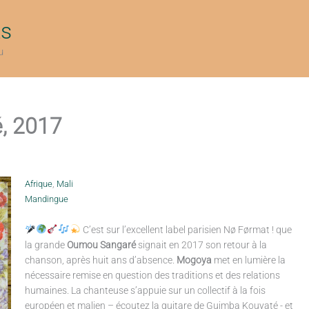
ts
u
, 2017
Afrique
,
Mali
Mandingue
C’est sur l’excellent label parisien Nø Førmat ! que
la grande
Oumou Sangaré
signait en 2017 son retour à la
chanson, après huit ans d’absence.
Mogoya
met en lumière la
nécessaire remise en question des traditions et des relations
humaines. La chanteuse s’appuie sur un collectif à la fois
européen et malien – écoutez la guitare de Guimba Kouyaté - et