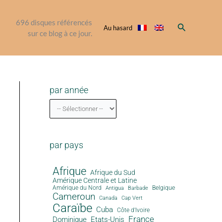
696
disques référencés
Rechercher
Au hasard
sur ce blog à ce jour.
par année
par pays
Afrique
Afrique du Sud
Amérique Centrale et Latine
Amérique du Nord
Antigua
Belgique
Barbade
Cameroun
Canada
Cap Vert
Caraïbe
Cuba
Côte d'Ivoire
France
Dominique
Etats-Unis