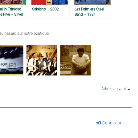
al In Trinidad
Sakésho – 2002
Les Palmiers Steel
 Five – Silver
Band – 1981
Steel Orchestra,
u hasard sur notre boutique
Article suivant
→
Connexion