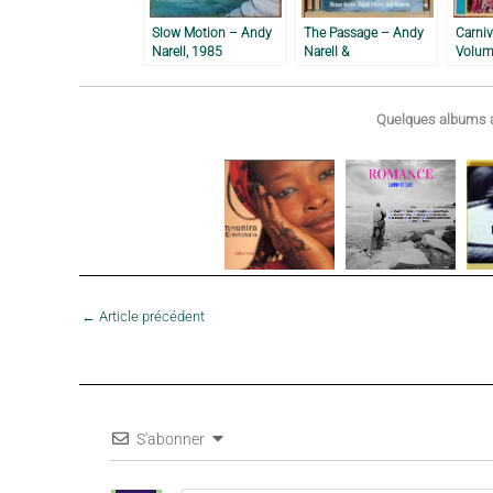
Slow Motion – Andy
The Passage – Andy
Carniv
Narell, 1985
Narell &
Volume
Calypsociation, 2004
Stars 
1969
Quelques albums a
←
Article précédent
S'abonner