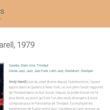
ts
u
rell, 1979
Caraïbe
,
Etats-Unis
,
Trinidad
Creole Jazz
,
Jazz
,
Jazz Funk
,
Latin Jazz
,
Steeldrum
,
Steelpan
Andy Narell
joue du steel drums depuis l’adolescence, l’ayant
appris dans le Queens à New York, où son père l’avait rapporté
de Trinidad dans un but social. Depuis, la poêle d’acier ne l’a
plus lâché, au point qu’il est l’un des seuls étrangers à avoir
composé pour le Panorama de Trinidad. Il a multiplié les
expériences de fusion entre jazz, Caraïbes et Latin groove, et