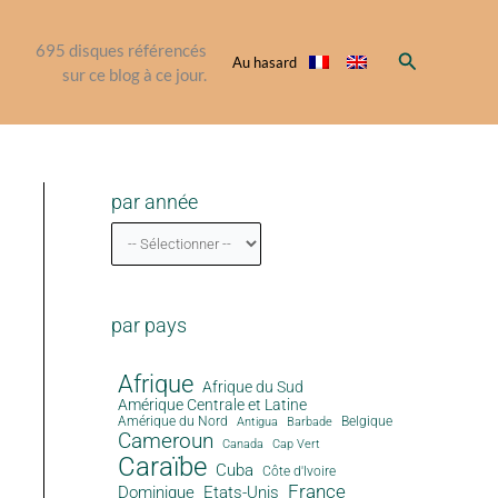
695
disques référencés
Rechercher
Au hasard
sur ce blog à ce jour.
par année
par pays
Afrique
Afrique du Sud
Amérique Centrale et Latine
Amérique du Nord
Antigua
Belgique
Barbade
Cameroun
Canada
Cap Vert
Caraïbe
Cuba
Côte d'Ivoire
France
Dominique
Etats-Unis