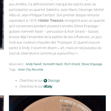
aux Antilles, il a définitivement marqué les esprits avec sa
participation au quartet Sakésho, avec Mario Canonge, Michel
Alibo et Jean-Philippe Fanfant. Son premier disque remonte
cependant à 1979.
Hidden Treasure
, enregistré avec un quartet
qu’il conservera pendant plusieurs années (Steve Erquiaga –
guitare, Kenneth Nash – percussion & Rich Girard – basse)
brosse déjà l’ensemble de la palette de ses influences, un jazz
funk aux couleurs chaudes des Tropiques. Et quand vous en
parlez à Andy, il sourit en disant «
ah, mais on ne joue plus du
tout du steel drums comme ça aujourd’hui !
».
Musiciens :
Andy Narell
,
Kenneth Nash
,
Rich Girard
,
Steve Erquiaga
Tags :
Inner City Records
Cherchez-le sur
Discogs
Cherchez-le sur