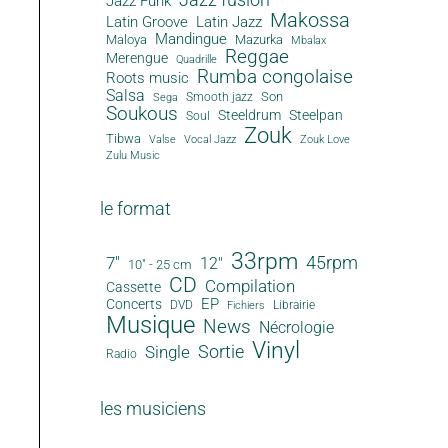
Jazz Funk
Makossa
Latin Groove
Latin Jazz
Mandingue
Maloya
Mazurka
Mbalax
Reggae
Merengue
Quadrille
Rumba congolaise
Roots music
Salsa
Son
Smooth jazz
Sega
Soukous
Steeldrum
Steelpan
Soul
Zouk
Tibwa
Valse
Vocal Jazz
Zouk Love
Zulu Music
le format
33rpm
45rpm
7"
12"
10" - 25 cm
CD
Compilation
Cassette
EP
Concerts
DVD
Librairie
Fichiers
Musique
News
Nécrologie
Vinyl
Sortie
Single
Radio
les musiciens