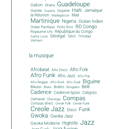
Guadeloupe
Gabon
Ghana
Haïti
Jamaïque
Guinée
Guyane
Guyana
la Réunion
Mali
Madagascar
Martinique
Nigeria
Océan Indien
RD Congo
Océan Pacifique
Porto Rico
République du Congo
Royaume Uni
Sénégal
Tahiti
Trinidad
Sainte Lucie
Vietnam
la musique
Afrobeat
Afro Folk
Afro Disco
Afro Funk
Afro Jazz
Afro Pop
Biguine
Afro Reggae
Afro Rock
Afro Zouk
Bèlè
Bikutsi
Boléro
Blues
Boogaloo
Cadence
Cadence-lypso
Calypso
Compas
Carnaval
Charanga
Compas direct
Creole Folk
Creole Funk
Creole Jazz
Funk
Disco
Gwoka
Gwoka Jazz
Jazz
Highlife
Gwoka Moderne
Jazz fusion