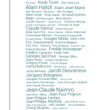
Aladji Touré
Al Lirvat
Alain Debiossat
Alain Hatot
Alain Jean-Marie
Alex Bernard
Alex Perdigon
Alex Bylon
Allen Hoist
Arnaud Dolmen
Andy Narell
Bago
Brice Wassy
Boffi Banengola
Camille Sopran'n
Charlotte Mbango
César Durcin
Christian De Negri
Charly Chomereau-Lamotte
Claude Vamur
Daniel Kissoun
Dédé Saint-Prix
Denis Dantin
Denis Hekimian
Dominique Bérose
Dominique Bougrainville
Douglas Mbida
Edith Lefel
Donald Wesley
Eric Giausserand
Etienne Mbappé
Féfé Priso
Florence Titty Dimbeng
Franck Curier
Freddy Hovsepian
Franck Nicolas
Frédéric Caracas
Fredo Tete
Georges Decimus
Georges Séba
Glenn Ferris
Gordon Henderson
Grégory Privat
Guy N'Sangue
Hamid Belhocine
Idrissa Diop
Jacky Arconte
Jacob Desvarieux
Jacky Bernard
Jacques Bolognesi
Jacques Schwarz-Bart
Jane Fostin
Jean Dikoto Mandengue
Jean-Christophe Maillard
Jean-Claude Montredon
Jean-Claude Naimro
Jean-Paul Pognon
Jean-Marc Albicy
Jean-Philippe Fanfant
Jean-Philippe Marthely
Jean-Pierre Coco
Jeff Joseph
Jerry Malekani
Jean-Yves Messan
Jimmy Mvondo
Joby Julienne