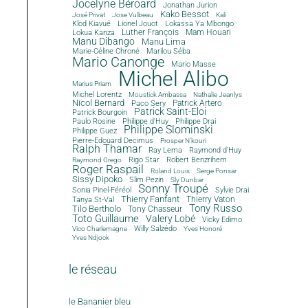
Jocelyne Béroard
Jonathan Jurion
Kako Bessot
José Privat
Jose Vulbeau
Kali
Klod Kiavué
Lionel Jouot
Lokassa Ya Mbongo
Luther François
Mam Houari
Lokua Kanza
Manu Dibango
Manu Lima
Marie-Céline Chroné
Marilou Séba
Mario Canonge
Mario Masse
Michel Alibo
Marius Priam
Michel Lorentz
Moustick Ambassa
Nathalie Jeanlys
Nicol Bernard
Paco Sery
Patrick Artero
Patrick Saint-Eloi
Patrick Bourgoin
Philippe d'Huy
Philippe Drai
Paulo Rosine
Philippe Slominski
Philippe Guez
Pierre-Edouard Decimus
Prosper N'kouri
Ralph Thamar
Ray Lema
Raymond d'Huy
Rigo Star
Robert Benzrihem
Raymond Grego
Roger Raspail
Roland Louis
Serge Ponsar
Sissy Dipoko
Slim Pezin
Sly Dunbar
Sonny Troupé
Sonia Pinel-Féréol
Sylvie Drai
Thierry Fanfant
Tanya St-Val
Thierry Vaton
Tony Russo
Tilo Bertholo
Tony Chasseur
Toto Guillaume
Valery Lobé
Vicky Edimo
Willy Salzédo
Vico Charlemagne
Yves Honoré
Yves Ndjock
le réseau
le Bananier bleu