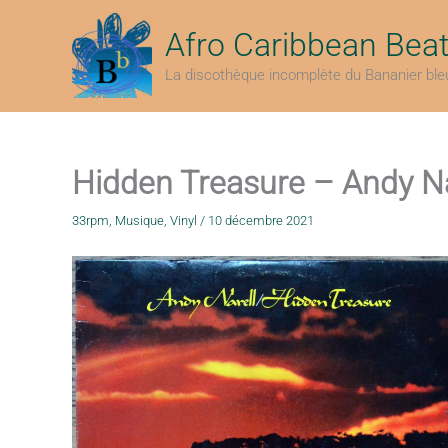
Aller
au
Afro Caribbean Bea
contenu
La discothèque incomplète du Bananier ble
Hidden Treasure – Andy Na
33rpm
,
Musique
,
Vinyl
/
10 décembre 2021