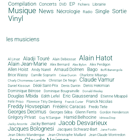
Compilation
EP
Concerts
DVD
Librairie
Fichiers
Musique
News
Sortie
Single
Nécrologie
Radio
Vinyl
les musiciens
Alain Hatot
Aladji Touré
Al Lirvat
Alain Debiossat
Alain Jean-Marie
Alex Bernard
Alex Perdigon
Alex Bylon
Bago
Allen Hoist
Arnaud Dolmen
Andy Narell
Boffi Banengola
Brice Wassy
Camille Sopran'n
Charlotte Mbango
César Durcin
Claude Vamur
Christian De Negri
Charly Chomereau-Lamotte
Dédé Saint-Prix
Denis Dantin
Denis Hekimian
Daniel Kissoun
Dominique Bérose
Dominique Bougrainville
Donald Wesley
Douglas Mbida
Eric Giausserand
Edith Lefel
Etienne Mbappé
Franck Nicolas
Féfé Priso
Florence Titty Dimbeng
Franck Curier
Freddy Hovsepian
Frédéric Caracas
Fredo Tete
Georges Decimus
Glenn Ferris
Georges Séba
Gordon Henderson
Grégory Privat
Hamid Belhocine
Guy N'Sangue
Idrissa Diop
Jacob Desvarieux
Jacky Bernard
Jacky Arconte
Jacques Bolognesi
Jacques Schwarz-Bart
Jane Fostin
Jean Dikoto Mandengue
Jean-Christophe Maillard
Jean-Claude Montredon