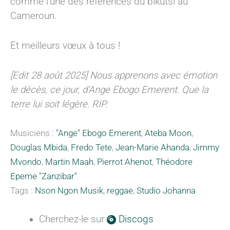
comme l’une des références du bikutsi au
Cameroun.
Et meilleurs vœux à tous !
[Edit 28 août 2025] Nous apprenons avec émotion
le décès, ce jour, d'Ange Ebogo Emerent. Que la
terre lui soit légère. RIP.
Musiciens :
"Ange" Ebogo Emerent
,
Ateba Moon
,
Douglas Mbida
,
Fredo Tete
,
Jean-Marie Ahanda
,
Jimmy
Mvondo
,
Martin Maah
,
Pierrot Ahenot
,
Théodore
Epeme "Zanzibar"
Tags :
Nson Ngon Musik
,
reggae
,
Studio Johanna
Cherchez-le sur
Discogs