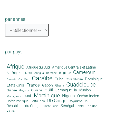
par année
par pays
Afrique
Afrique du Sud
Amérique Centrale et Latine
Cameroun
Amérique du Nord
Antigua
Belgique
Barbade
Caraïbe
Cuba
Dominique
Canada
Côte d'Ivoire
Cap Vert
Guadeloupe
France
Etats-Unis
Gabon
Ghana
Haïti
Jamaïque
la Réunion
Guinée
Guyane
Guyana
Martinique
Nigeria
Océan Indien
Mali
Madagascar
RD Congo
Royaume Uni
Océan Pacifique
Porto Rico
Sénégal
République du Congo
Tahiti
Trinidad
Sainte Lucie
Vietnam