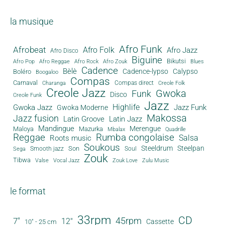
la musique
Afro Funk
Afrobeat
Afro Folk
Afro Jazz
Afro Disco
Biguine
Bikutsi
Afro Pop
Afro Reggae
Afro Rock
Afro Zouk
Blues
Cadence
Bèlè
Cadence-lypso
Calypso
Boléro
Boogaloo
Compas
Carnaval
Compas direct
Charanga
Creole Folk
Creole Jazz
Gwoka
Funk
Disco
Creole Funk
Jazz
Gwoka Jazz
Highlife
Jazz Funk
Gwoka Moderne
Makossa
Jazz fusion
Latin Groove
Latin Jazz
Mandingue
Merengue
Maloya
Mazurka
Mbalax
Quadrille
Reggae
Rumba congolaise
Salsa
Roots music
Soukous
Steeldrum
Steelpan
Son
Smooth jazz
Soul
Sega
Zouk
Tibwa
Valse
Vocal Jazz
Zouk Love
Zulu Music
le format
33rpm
CD
45rpm
7"
12"
Cassette
10" - 25 cm