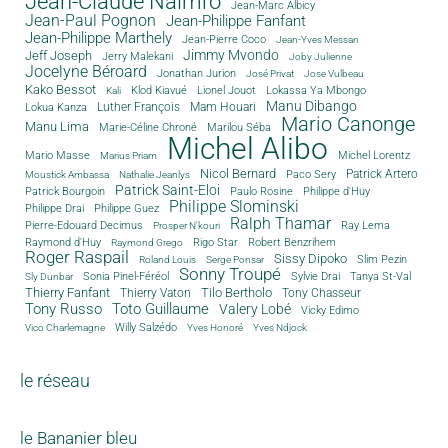
Jean-Claude Naimro
Jean-Marc Albicy
Jean-Paul Pognon
Jean-Philippe Fanfant
Jean-Philippe Marthely
Jean-Pierre Coco
Jean-Yves Messan
Jimmy Mvondo
Jeff Joseph
Jerry Malekani
Joby Julienne
Jocelyne Béroard
Jonathan Jurion
José Privat
Jose Vulbeau
Kako Bessot
Klod Kiavué
Lionel Jouot
Lokassa Ya Mbongo
Kali
Manu Dibango
Luther François
Mam Houari
Lokua Kanza
Mario Canonge
Manu Lima
Marie-Céline Chroné
Marilou Séba
Michel Alibo
Michel Lorentz
Mario Masse
Marius Priam
Nicol Bernard
Paco Sery
Patrick Artero
Moustick Ambassa
Nathalie Jeanlys
Patrick Saint-Eloi
Patrick Bourgoin
Philippe d'Huy
Paulo Rosine
Philippe Slominski
Philippe Drai
Philippe Guez
Ralph Thamar
Pierre-Edouard Decimus
Ray Lema
Prosper N'kouri
Rigo Star
Raymond d'Huy
Robert Benzrihem
Raymond Grego
Roger Raspail
Sissy Dipoko
Slim Pezin
Roland Louis
Serge Ponsar
Sonny Troupé
Tanya St-Val
Sonia Pinel-Féréol
Sylvie Drai
Sly Dunbar
Thierry Fanfant
Tilo Bertholo
Thierry Vaton
Tony Chasseur
Tony Russo
Toto Guillaume
Valery Lobé
Vicky Edimo
Willy Salzédo
Vico Charlemagne
Yves Honoré
Yves Ndjock
le réseau
le Bananier bleu