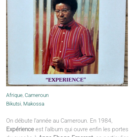
Afrique
,
Cameroun
Bikutsi
,
Makossa
On débute l’année au Cameroun. En 1984,
Expérience
est l’album qui ouvre enfin les portes