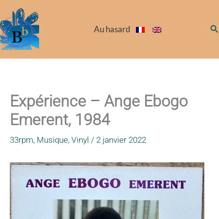
Aller
au
Re
Au hasard
contenu
Expérience – Ange Ebogo
Emerent, 1984
33rpm
,
Musique
,
Vinyl
/
2 janvier 2022