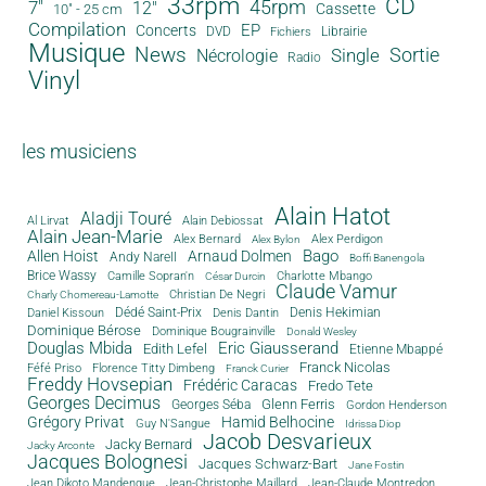
33rpm
CD
45rpm
7"
12"
Cassette
10" - 25 cm
Compilation
EP
Concerts
DVD
Librairie
Fichiers
Musique
News
Sortie
Single
Nécrologie
Radio
Vinyl
les musiciens
Alain Hatot
Aladji Touré
Al Lirvat
Alain Debiossat
Alain Jean-Marie
Alex Bernard
Alex Perdigon
Alex Bylon
Bago
Allen Hoist
Arnaud Dolmen
Andy Narell
Boffi Banengola
Brice Wassy
Camille Sopran'n
Charlotte Mbango
César Durcin
Claude Vamur
Christian De Negri
Charly Chomereau-Lamotte
Dédé Saint-Prix
Denis Dantin
Denis Hekimian
Daniel Kissoun
Dominique Bérose
Dominique Bougrainville
Donald Wesley
Douglas Mbida
Eric Giausserand
Edith Lefel
Etienne Mbappé
Franck Nicolas
Féfé Priso
Florence Titty Dimbeng
Franck Curier
Freddy Hovsepian
Frédéric Caracas
Fredo Tete
Georges Decimus
Glenn Ferris
Georges Séba
Gordon Henderson
Grégory Privat
Hamid Belhocine
Guy N'Sangue
Idrissa Diop
Jacob Desvarieux
Jacky Bernard
Jacky Arconte
Jacques Bolognesi
Jacques Schwarz-Bart
Jane Fostin
Jean Dikoto Mandengue
Jean-Christophe Maillard
Jean-Claude Montredon