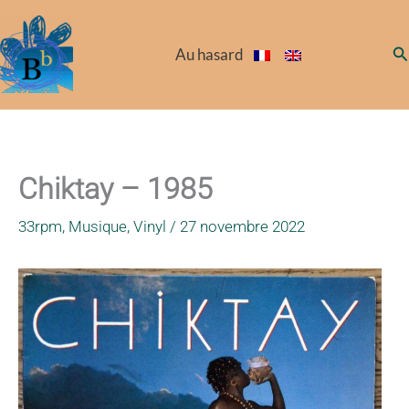
Aller
au
Re
Au hasard
contenu
Chiktay – 1985
33rpm
,
Musique
,
Vinyl
/
27 novembre 2022