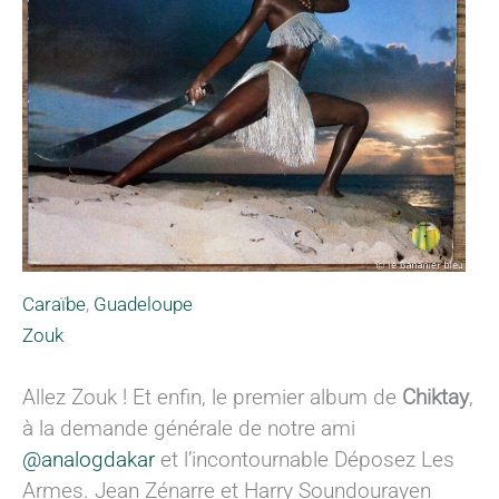
Caraïbe
,
Guadeloupe
Zouk
Allez Zouk ! Et enfin, le premier album de
Chiktay
,
à la demande générale de notre ami
@analogdakar
et l’incontournable Déposez Les
Armes. Jean Zénarre et Harry Soundourayen