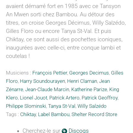
avaient démarré fort en 1985 avec ce Tansyon
An Mwen sorti chez Bambou. Au détour des
titres, on croise Georges Décimus, Willy Salzédo,
Gilles Floro ou encore Tanya St-Val. Et puis
Chiktay, ce sont aussi des pochettes iconiques,
inaugurées avec celle-ci, entre conque lambi et
coutelas !
Musiciens :
François Pettier
,
Georges Decimus
,
Gilles
Floro
,
Harry Soundourayen
,
Henri Claman
,
Jean
Zénarre
,
Jean-Claude Marcin
,
Katherine Parize
,
King
Klero
,
Lionel Jouot
,
Patrick Artero
,
Patrick Geoffroy
,
Philippe Slominski
,
Tanya St-Val
,
Willy Salzédo
Tags :
Chiktay
,
Label Bambou
,
Shelter Record Store
Cherchez-le sur
Discogs