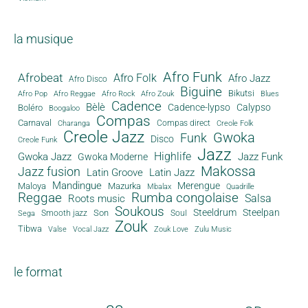
la musique
Afro Funk
Afrobeat
Afro Folk
Afro Jazz
Afro Disco
Biguine
Bikutsi
Afro Pop
Afro Reggae
Afro Rock
Afro Zouk
Blues
Cadence
Bèlè
Cadence-lypso
Calypso
Boléro
Boogaloo
Compas
Carnaval
Compas direct
Charanga
Creole Folk
Creole Jazz
Gwoka
Funk
Disco
Creole Funk
Jazz
Gwoka Jazz
Highlife
Jazz Funk
Gwoka Moderne
Makossa
Jazz fusion
Latin Groove
Latin Jazz
Mandingue
Merengue
Maloya
Mazurka
Mbalax
Quadrille
Reggae
Rumba congolaise
Salsa
Roots music
Soukous
Steeldrum
Steelpan
Son
Smooth jazz
Soul
Sega
Zouk
Tibwa
Valse
Vocal Jazz
Zouk Love
Zulu Music
le format