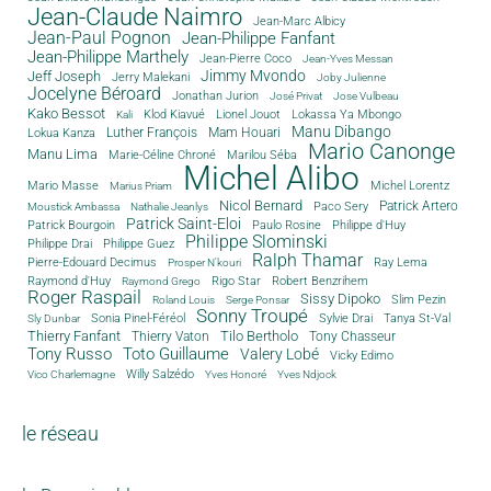
Jean-Claude Naimro
Jean-Marc Albicy
Jean-Paul Pognon
Jean-Philippe Fanfant
Jean-Philippe Marthely
Jean-Pierre Coco
Jean-Yves Messan
Jimmy Mvondo
Jeff Joseph
Jerry Malekani
Joby Julienne
Jocelyne Béroard
Jonathan Jurion
José Privat
Jose Vulbeau
Kako Bessot
Klod Kiavué
Lionel Jouot
Lokassa Ya Mbongo
Kali
Manu Dibango
Luther François
Mam Houari
Lokua Kanza
Mario Canonge
Manu Lima
Marie-Céline Chroné
Marilou Séba
Michel Alibo
Michel Lorentz
Mario Masse
Marius Priam
Nicol Bernard
Paco Sery
Patrick Artero
Moustick Ambassa
Nathalie Jeanlys
Patrick Saint-Eloi
Patrick Bourgoin
Philippe d'Huy
Paulo Rosine
Philippe Slominski
Philippe Drai
Philippe Guez
Ralph Thamar
Pierre-Edouard Decimus
Ray Lema
Prosper N'kouri
Rigo Star
Raymond d'Huy
Robert Benzrihem
Raymond Grego
Roger Raspail
Sissy Dipoko
Slim Pezin
Roland Louis
Serge Ponsar
Sonny Troupé
Tanya St-Val
Sonia Pinel-Féréol
Sylvie Drai
Sly Dunbar
Thierry Fanfant
Tilo Bertholo
Thierry Vaton
Tony Chasseur
Tony Russo
Toto Guillaume
Valery Lobé
Vicky Edimo
Willy Salzédo
Vico Charlemagne
Yves Honoré
Yves Ndjock
le réseau