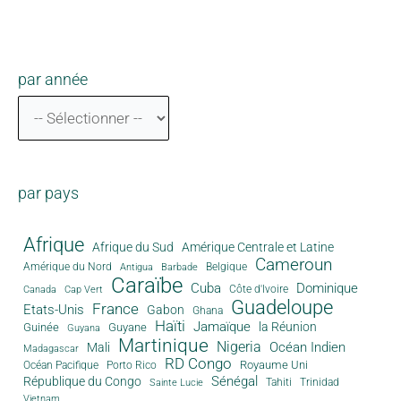
par année
par pays
Afrique
Afrique du Sud
Amérique Centrale et Latine
Cameroun
Amérique du Nord
Antigua
Belgique
Barbade
Caraïbe
Cuba
Dominique
Canada
Côte d'Ivoire
Cap Vert
Guadeloupe
France
Etats-Unis
Gabon
Ghana
Haïti
Jamaïque
la Réunion
Guinée
Guyane
Guyana
Martinique
Nigeria
Océan Indien
Mali
Madagascar
RD Congo
Royaume Uni
Océan Pacifique
Porto Rico
Sénégal
République du Congo
Tahiti
Trinidad
Sainte Lucie
Vietnam