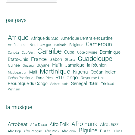
par pays
Afrique
Afrique du Sud
Amérique Centrale et Latine
Cameroun
Amérique du Nord
Antigua
Belgique
Barbade
Caraïbe
Cuba
Dominique
Canada
Côte d'Ivoire
Cap Vert
Guadeloupe
France
Etats-Unis
Gabon
Ghana
Haïti
Jamaïque
la Réunion
Guinée
Guyane
Guyana
Martinique
Nigeria
Océan Indien
Mali
Madagascar
RD Congo
Royaume Uni
Océan Pacifique
Porto Rico
Sénégal
République du Congo
Tahiti
Trinidad
Sainte Lucie
Vietnam
la musique
Afro Funk
Afrobeat
Afro Folk
Afro Jazz
Afro Disco
Biguine
Bikutsi
Afro Pop
Afro Reggae
Afro Rock
Afro Zouk
Blues