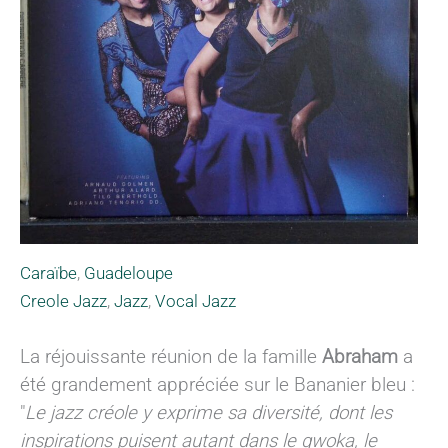
Caraïbe
,
Guadeloupe
Creole Jazz
,
Jazz
,
Vocal Jazz
La réjouissante réunion de la famille
Abraham
a
été grandement appréciée sur le Bananier bleu :
"
Le jazz créole y exprime sa diversité, dont les
inspirations puisent autant dans le gwoka, le