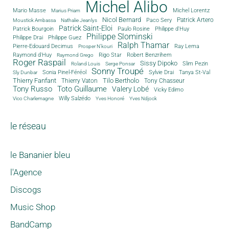
Michel Alibo
Michel Lorentz
Mario Masse
Marius Priam
Nicol Bernard
Paco Sery
Patrick Artero
Moustick Ambassa
Nathalie Jeanlys
Patrick Saint-Eloi
Patrick Bourgoin
Philippe d'Huy
Paulo Rosine
Philippe Slominski
Philippe Drai
Philippe Guez
Ralph Thamar
Pierre-Edouard Decimus
Ray Lema
Prosper N'kouri
Rigo Star
Raymond d'Huy
Robert Benzrihem
Raymond Grego
Roger Raspail
Sissy Dipoko
Slim Pezin
Roland Louis
Serge Ponsar
Sonny Troupé
Tanya St-Val
Sonia Pinel-Féréol
Sylvie Drai
Sly Dunbar
Thierry Fanfant
Tilo Bertholo
Thierry Vaton
Tony Chasseur
Tony Russo
Toto Guillaume
Valery Lobé
Vicky Edimo
Willy Salzédo
Vico Charlemagne
Yves Honoré
Yves Ndjock
le réseau
le Bananier bleu
l'Agence
Discogs
Music Shop
BandCamp