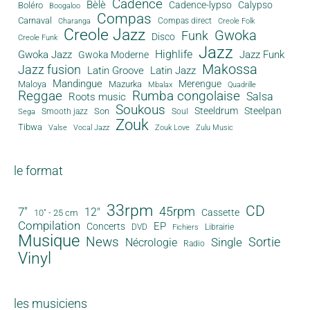
Cadence
Bèlè
Cadence-lypso
Calypso
Boléro
Boogaloo
Compas
Carnaval
Compas direct
Charanga
Creole Folk
Creole Jazz
Gwoka
Funk
Disco
Creole Funk
Jazz
Gwoka Jazz
Highlife
Jazz Funk
Gwoka Moderne
Makossa
Jazz fusion
Latin Groove
Latin Jazz
Mandingue
Merengue
Maloya
Mazurka
Mbalax
Quadrille
Reggae
Rumba congolaise
Salsa
Roots music
Soukous
Steeldrum
Steelpan
Son
Smooth jazz
Soul
Sega
Zouk
Tibwa
Valse
Vocal Jazz
Zouk Love
Zulu Music
le format
33rpm
CD
45rpm
7"
12"
Cassette
10" - 25 cm
Compilation
EP
Concerts
DVD
Librairie
Fichiers
Musique
News
Sortie
Single
Nécrologie
Radio
Vinyl
les musiciens