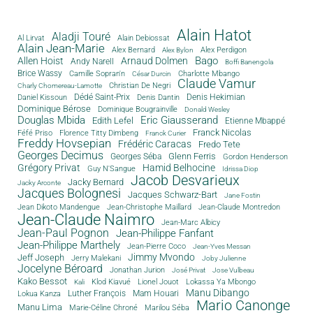
Alain Hatot
Aladji Touré
Al Lirvat
Alain Debiossat
Alain Jean-Marie
Alex Bernard
Alex Perdigon
Alex Bylon
Bago
Allen Hoist
Arnaud Dolmen
Andy Narell
Boffi Banengola
Brice Wassy
Camille Sopran'n
Charlotte Mbango
César Durcin
Claude Vamur
Christian De Negri
Charly Chomereau-Lamotte
Dédé Saint-Prix
Denis Dantin
Denis Hekimian
Daniel Kissoun
Dominique Bérose
Dominique Bougrainville
Donald Wesley
Douglas Mbida
Eric Giausserand
Edith Lefel
Etienne Mbappé
Franck Nicolas
Féfé Priso
Florence Titty Dimbeng
Franck Curier
Freddy Hovsepian
Frédéric Caracas
Fredo Tete
Georges Decimus
Glenn Ferris
Georges Séba
Gordon Henderson
Grégory Privat
Hamid Belhocine
Guy N'Sangue
Idrissa Diop
Jacob Desvarieux
Jacky Bernard
Jacky Arconte
Jacques Bolognesi
Jacques Schwarz-Bart
Jane Fostin
Jean Dikoto Mandengue
Jean-Christophe Maillard
Jean-Claude Montredon
Jean-Claude Naimro
Jean-Marc Albicy
Jean-Paul Pognon
Jean-Philippe Fanfant
Jean-Philippe Marthely
Jean-Pierre Coco
Jean-Yves Messan
Jimmy Mvondo
Jeff Joseph
Jerry Malekani
Joby Julienne
Jocelyne Béroard
Jonathan Jurion
José Privat
Jose Vulbeau
Kako Bessot
Klod Kiavué
Lionel Jouot
Lokassa Ya Mbongo
Kali
Manu Dibango
Luther François
Mam Houari
Lokua Kanza
Mario Canonge
Manu Lima
Marie-Céline Chroné
Marilou Séba