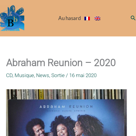
Aller
au
Re
Au hasard
contenu
Abraham Reunion – 2020
CD
,
Musique
,
News
,
Sortie
/
16 mai 2020