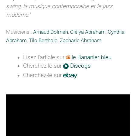
swing, la musique contemporaine et le jazz
moderne.
"
Musiciens :
Arnaud Dolmen
,
Clélya Abraham
,
Cynthia
Abraham
,
Tilo Bertholo
,
Zacharie Abraham
Lisez l'article sur
le Bananier bleu
Cherchez-le sur
Discogs
Cherchez-le sur