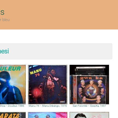
ts
r bleu
esi
rica – Douleur, 1986
Manu 76 – Manu Dibango, 1976
San Fwontié – Gwa Ka, 1997