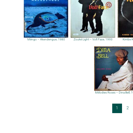
Méngo – Akendengue, 1980
Zouké Light – Volt Face, 1993
Kimbe K
Mélodies Roses – Dina Bell, 
1
2