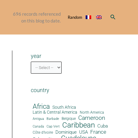
696
records referenced
Search
Random
on this blog to date.
year
country
Africa
South Africa
Latin & Central America
North America
Cameroon
Antigua
Belgique
Barbade
Caribbean
Cuba
Canada
Cap Vert
France
Dominique
USA
Côte d'Ivoire