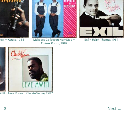
ow – Karata, 1988
Makossa Collection Non-Stop –
Exil – Ralph Thamar, 1987
Epée et Koum, 1989
1988
Lévé Mwen – Claude Vamur, 1987
3
Next
→