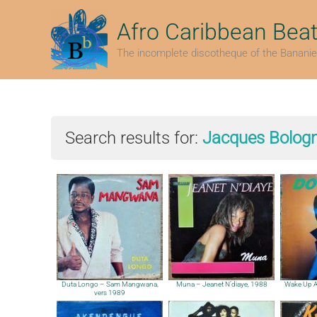
Skip
to
Afro Caribbean Bea
content
The incomplete discotheque of the Bananie
Search results for:
Jacques Bologn
Duta Longo – Sam Mangwana,
Muna – Jeanet N’diaye, 1988
Wake Up Af
vers 1989