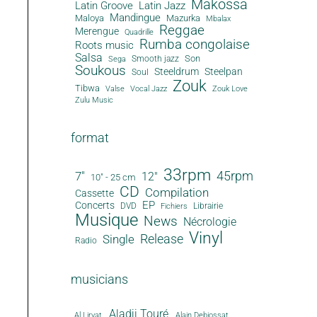
Makossa
Latin Groove
Latin Jazz
Mandingue
Maloya
Mazurka
Mbalax
Reggae
Merengue
Quadrille
Rumba congolaise
Roots music
Salsa
Son
Smooth jazz
Sega
Soukous
Steeldrum
Steelpan
Soul
Zouk
Tibwa
Valse
Vocal Jazz
Zouk Love
Zulu Music
format
33rpm
45rpm
7"
12"
10" - 25 cm
CD
Compilation
Cassette
EP
Concerts
DVD
Librairie
Fichiers
Musique
News
Nécrologie
Vinyl
Release
Single
Radio
musicians
Aladji Touré
Al Lirvat
Alain Debiossat