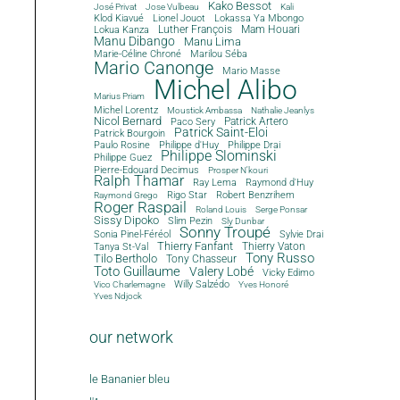
Kako Bessot
José Privat
Jose Vulbeau
Kali
Klod Kiavué
Lionel Jouot
Lokassa Ya Mbongo
Luther François
Mam Houari
Lokua Kanza
Manu Dibango
Manu Lima
Marie-Céline Chroné
Marilou Séba
Mario Canonge
Mario Masse
Michel Alibo
Marius Priam
Michel Lorentz
Moustick Ambassa
Nathalie Jeanlys
Nicol Bernard
Paco Sery
Patrick Artero
Patrick Saint-Eloi
Patrick Bourgoin
Philippe d'Huy
Philippe Drai
Paulo Rosine
Philippe Slominski
Philippe Guez
Pierre-Edouard Decimus
Prosper N'kouri
Ralph Thamar
Ray Lema
Raymond d'Huy
Rigo Star
Robert Benzrihem
Raymond Grego
Roger Raspail
Roland Louis
Serge Ponsar
Sissy Dipoko
Slim Pezin
Sly Dunbar
Sonny Troupé
Sonia Pinel-Féréol
Sylvie Drai
Thierry Fanfant
Tanya St-Val
Thierry Vaton
Tony Russo
Tilo Bertholo
Tony Chasseur
Toto Guillaume
Valery Lobé
Vicky Edimo
Willy Salzédo
Vico Charlemagne
Yves Honoré
Yves Ndjock
our network
le Bananier bleu