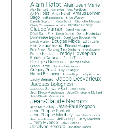
Alain Hatot
Alain Jean-Marie
Alex Bernard
Alex Perdigon
Alex Bylon
Allen Hoist
Arnaud Dolmen
Andy Narell
Bago
Brice Wassy
Boffi Banengola
Camille Sopran'n
Charlotte Mbango
César Durcin
Christian De Negri
Charly Chomereau-Lamotte
Claude Vamur
Daniel Kissoun
Dédé Saint-Prix
Denis Dantin
Denis Hekimian
Dominique Bérose
Dominique Bougrainville
Douglas Mbida
Edith Lefel
Donald Wesley
Eric Giausserand
Etienne Mbappé
Féfé Priso
Florence Titty Dimbeng
Franck Curier
Freddy Hovsepian
Franck Nicolas
Frédéric Caracas
Fredo Tete
Georges Decimus
Georges Séba
Glenn Ferris
Gordon Henderson
Grégory Privat
Guy N'Sangue
Hamid Belhocine
Idrissa Diop
Jacky Arconte
Jacob Desvarieux
Jacky Bernard
Jacques Bolognesi
Jacques Schwarz-Bart
Jane Fostin
Jean Dikoto Mandengue
Jean-Christophe Maillard
Jean-Claude Montredon
Jean-Claude Naimro
Jean-Paul Pognon
Jean-Marc Albicy
Jean-Philippe Fanfant
Jean-Philippe Marthely
Jean-Pierre Coco
Jeff Joseph
Jerry Malekani
Jean-Yves Messan
Jimmy Mvondo
Joby Julienne
Jocelyne Béroard
Jonathan Jurion