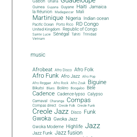
Guadeloupe
Gabon
Ghana
Haiti
Jamaica
Guinea
Guyane
Guyana
la Réunion
Mali
Madagascar
Martinique
Nigeria
Indian ocean
RD Congo
Pacific Ocean
Porto Rico
Republic of Congo
United Kingdom
Sénégal
Tahiti
Trinidad
Sainte Lucie
Vietnam
music
Afrobeat
Afro Folk
Afro Disco
Afro Funk
Afro Jazz
Afro Pop
Biguine
Afro Reggae
Afro Rock
Afro Zouk
Bèlè
Bikutsi
Boléro
Blues
Boogaloo
Cadence
Cadence-lypso
Calypso
Compas
Carnaval
Charanga
Compas direct
Creole Folk
Creole Funk
Creole Jazz
Funk
Disco
Gwoka
Gwoka Jazz
Jazz
Highlife
Gwoka Moderne
Jazz fusion
Jazz Funk