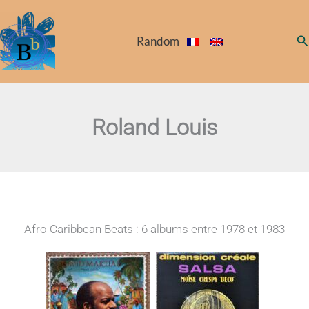
Skip
to
Se
Random
content
Roland Louis
Afro Caribbean Beats : 6 albums entre 1978 et 1983