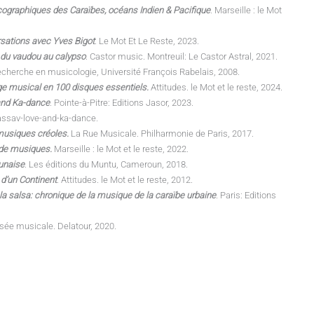
cographiques des Caraïbes, océans Indien & Pacifique
. Marseille : le Mot
sations avec Yves Bigot
. Le Mot Et Le Reste, 2023.
 du vaudou au calypso
. Castor music. Montreuil: Le Castor Astral, 2021.
echerche en musicologie, Université François Rabelais, 2008.
ge musical en 100 disques essentiels.
Attitudes. le Mot et le reste, 2024.
and Ka-dance
. Pointe-à-Pitre: Editions Jasor, 2023.
assav-love-and-ka-dance.
 musiques créoles.
La Rue Musicale. Philharmonie de Paris, 2017.
de musiques.
Marseille : le Mot et le reste, 2022.
unaise
. Les éditions du Muntu, Cameroun, 2018.
 d’un Continent
. Attitudes. le Mot et le reste, 2012.
 la salsa: chronique de la musique de la caraïbe urbaine
. Paris: Editions
ée musicale. Delatour, 2020.