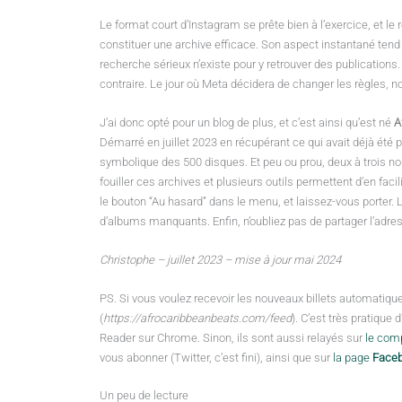
Le format court d’Instagram se prête bien à l’exercice, et l
constituer une archive efficace. Son aspect instantané tend à
recherche sérieux n’existe pour y retrouver des publications
contraire. Le jour où Meta décidera de changer les règles, n
J’ai donc opté pour un blog de plus, et c’est ainsi qu’est né
A
Démarré en juillet 2023 en récupérant ce qui avait déjà été p
symbolique des 500 disques. Et peu ou prou, deux à trois
fouiller ces archives et plusieurs outils permettent d’en fac
le bouton “Au hasard” dans le menu, et laissez-vous porter
d’albums manquants. Enfin, n’oubliez pas de partager l’adre
Christophe – juillet 2023 – mise à jour mai 2024
PS. Si vous voulez recevoir les nouveaux billets automatique
(
https://afrocaribbeanbeats.com/feed
). C’est très pratiqu
Reader sur Chrome. Sinon, ils sont aussi relayés sur
le com
vous abonner (Twitter, c’est fini), ainsi que sur
la page
Face
Un peu de lecture