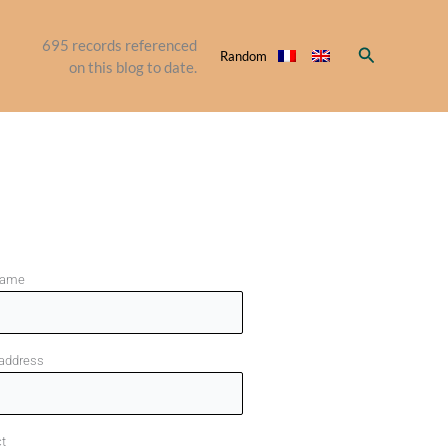
695
records referenced
Search
Random
on this blog to date.
name
 address
t