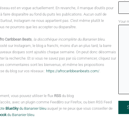
e réseau est en vogue actuellement. En revanche, il manque d’outils pour
 faire disparaître au fond du puits les publications. Aucun outil de
. Surtout, Instagram ne nous appartient pas. C’est même plutôt le
Your 
ous ne pourrons que les accepter ou disparaître.
fro Caribbean Beats
,
la discothèque incomplète du Bananier bleu
.
osté sur Instagram, le blog a franchi, moins d’un an plus tard, la barre
 nouveaux disques sont ajoutés chaque semaine. On peut donc désormais
iliter la recherche. Et si vous ne savez pas par où commencer, cliquez sur
. Les commentaires sont les bienvenus, et même les propositions
sse du blog sur vos réseaux :
https://afrocaribbeanbeats.com/
.
ment, vous pouvez utiliser le flux
RSS
du blog
e d’accès, avec un plugin comme FeedBro sur Firefox, ou bien RSS Feed
Veuill
pte
BlueSky
du Bananier bleu
auquel je ne peux que vous conseiller de
book
du Bananier bleu
.