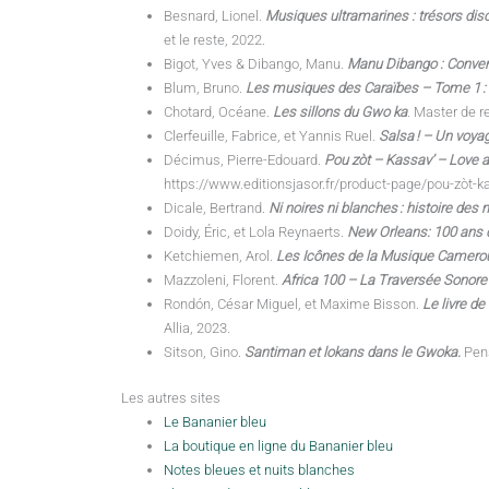
Besnard, Lionel.
Musiques ultramarines : trésors dis
et le reste, 2022.
Bigot, Yves & Dibango, Manu.
Manu Dibango : Conver
Blum, Bruno.
Les musiques des Caraïbes – Tome 1 :
Chotard, Océane.
Les sillons du Gwo ka
. Master de r
Clerfeuille, Fabrice, et Yannis Ruel.
Salsa ! – Un voya
Décimus, Pierre-Edouard.
Pou zòt – Kassav’ – Love 
https://www.editionsjasor.fr/product-page/pou-zòt-k
Dicale, Bertrand.
Ni noires ni blanches : histoire des
Doidy, Éric, et Lola Reynaerts.
New Orleans: 100 ans 
Ketchiemen, Arol.
Les Icônes de la Musique Camero
Mazzoleni, Florent.
Africa 100 – La Traversée Sonore
Rondón, César Miguel, et Maxime Bisson.
Le livre de
Allia, 2023.
Sitson, Gino.
Santiman et lokans dans le Gwoka.
Pens
Les autres sites
Le Bananier bleu
La boutique en ligne du Bananier bleu
Notes bleues et nuits blanches