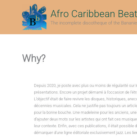
Skip
to
Afro Caribbean Bea
content
The incomplete discotheque of the Bananie
Why?
Depuis 2020, je poste avec plus ou moins de régularité sur 
présentations. Encore un projet démarré à l’occasion de l’é
L’objectif était de faire revivre les disques, historiques, an
décennies musicales. Cela ne justifie pas toujours un arti
pour la bonne bouche. Une madeleine pour les anciens, une 
d’ajouter deux mots sur les artistes qui ont fait ces musiq
leur contexte. Enfin, avec ces publications, il était possible 
démarquer d’une ligne éditoriale exclusivement jazz. Les l