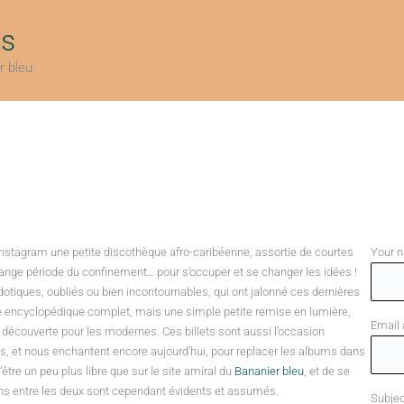
ts
r bleu
Instagram une petite discothèque afro-caribéenne, assortie de courtes
Your 
trange période du confinement… pour s’occuper et se changer les idées !
ecdotiques, oubliés ou bien incontournables, qui ont jalonné ces dernières
cle encyclopédique complet, mais une simple petite remise en lumière,
Email
découverte pour les modernes. Ces billets sont aussi l’occasion
ues, et nous enchantent encore aujourd’hui, pour replacer les albums dans
d’être un peu plus libre que sur le site amiral du
Bananier bleu
, et de se
iens entre les deux sont cependant évidents et assumés.
Subjec