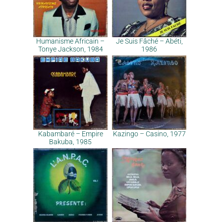
Humanisme Africain –
Je Suis Fâché – Abéti,
Tonye Jackson, 1984
1986
Kabambaré – Empire
Kazingo – Casino, 1977
Bakuba, 1985