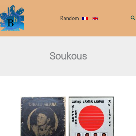
Skip
to
Se
Random
content
Soukous