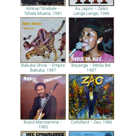
Amina/Tshebele –
Au Japon – Zaïko
Tshala Muana, 1981
Langa Langa, 1986
Bakuba Show – Empire
Beyanga – Mbilia Bel,
Bakuba, 1987
1987
Bopol Mansiamina –
Corbillard – Zao, 1986
1985