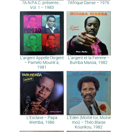
l’A.N.P.A.C. présente…
l’Afrique Danse – 1976
Vol. 1 – 1983
L’argent Appelle l’Argent
L’argent et la Femme –
– Pamelo Mounk’a,
Bumba Massa, 1982
1981
L’Esclave – Papa
L’Eden (Moitié toi, Moitié
Wemba, 1986
moi) – Théo Blaise
Kounkou, 1982