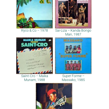
Ryco & Co – 1978
Sai-Liza – Kanda Bongo
Man, 1987
Saint-Cro – Maïka
Super Forme –
Munam, 1988
Massako, 1985