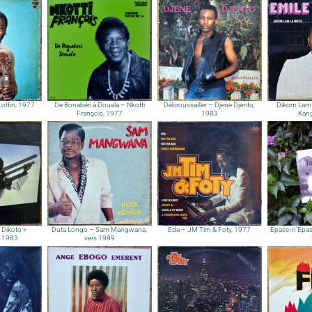
ottin, 1977
De Bonabéri à Douala – Nkotti
Débroussailler – Djene Djento,
Dikom Lam 
François, 1977
1983
Kan
 Dikoto »
Duta Longo – Sam Mangwana,
Eda – JM Tim & Foty, 1977
Epassi n’Epas
 1983
vers 1989