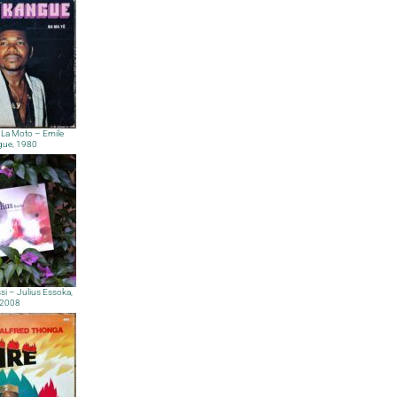
La Moto – Emile
gue, 1980
si – Julius Essoka,
2008