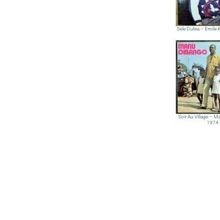
Sele Dutea – Emile
Soir Au Village – 
1974