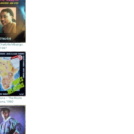
Charlotte Mbango,
1987
ions – The Roots
ions, 1980