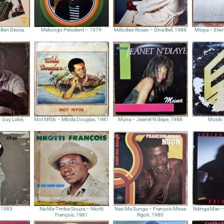
Ben Decca,
Mekongo Président – 1979
Mélodies Roses – Dina Bell, 1988
Misiya – Eti
 Guy Lobé,
Mot Mfôb – Mbida Douglas, 1981
Muna – Jeanet N’diaye, 1988
Musiki
– 1983
Na-Ma-Timba-Souza – Nkotti
Nasi Ma Sunga – François Misse
Ndinga Man –
François, 1981
Ngoh, 1980