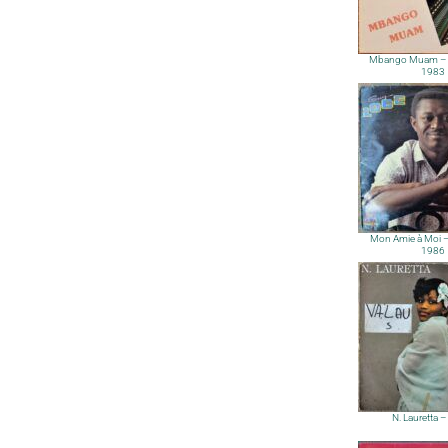
Mbango Muam – 
1983
Mon Amie à Moi –
1986
N. Lauretta 