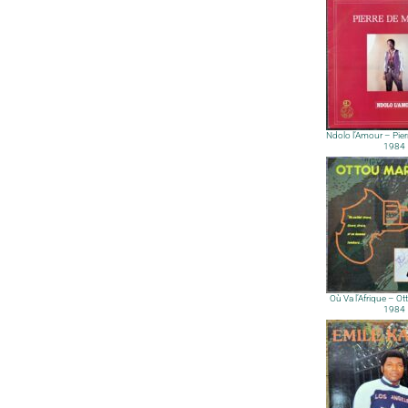
Ndolo l’Amour – Pie
1984
Où Va l’Afrique – Ot
1984