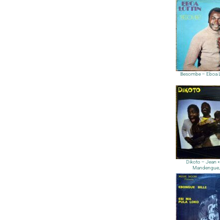
Besombe – Eboa L
Dikoto – Jean «
Mandengue,