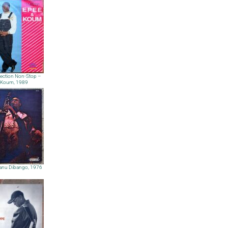
ection Non-Stop –
t Koum, 1989
anu Dibango, 1976