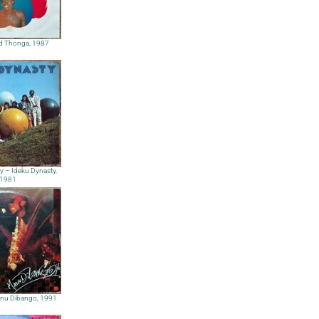
red Thonga, 1987
y – Ideku Dynasty,
1981
anu Dibango, 1991