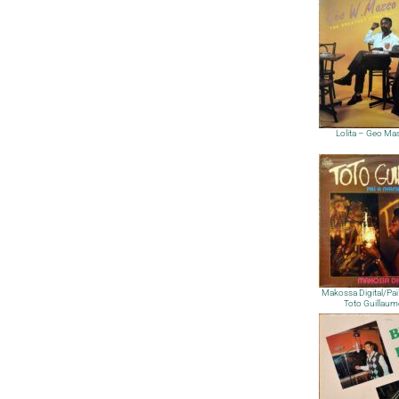
Lolita – Geo Ma
Makossa Digital/Pa
Toto Guillaum