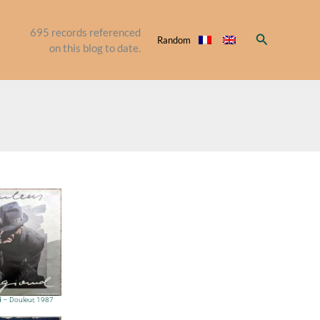
695
records referenced
Search
Random
on this blog to date.
 – Douleur, 1987