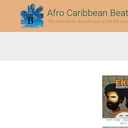
Skip
to
Afro Caribbean Bea
content
The incomplete discotheque of the Bananie
1975-1982 – Eko 
2017