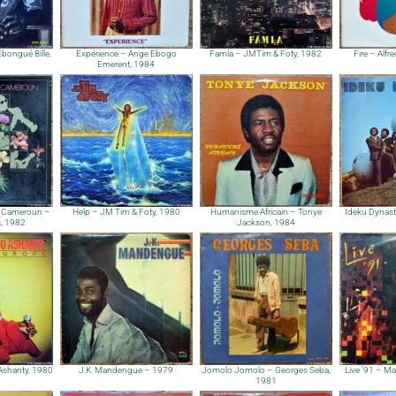
Ebongué Bille,
Expérience – Ange Ebogo
Famla – JMTim & Foty, 1982
Fire – Alf
Emerent, 1984
u Cameroun –
Help – JM Tim & Foty, 1980
Humanisme Africain – Tonye
Ideku Dynast
s, 1982
Jackson, 1984
Ashanty, 1980
J.K. Mandengue – 1979
Jomolo Jomolo – Georges Seba,
Live ’91 – M
1981