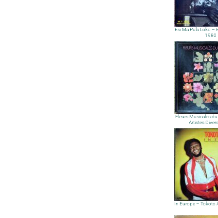
Esi Ma Pula Loko – 
1980
Fleurs Musicales d
Artistes Diver
In Europe – Tokoto 