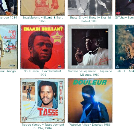
 Kangué, 1984
Sesa Mulema – Ekambi Brillant,
Show ! Show ! Show ! – Ekambi
Si Tcha – Sa
1973
Brillant, 1980
Manu Dibango,
Soul Castle – Ekambi Brillant,
Surface de Réparation – Lapiro de
Tala 81 – And
1976
Mbanga, 1987
Tiopou Yamou – Tasse Vermont
Wake Up Africa – Douleur, 1986
Du Clair, 1984