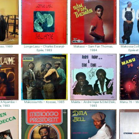
sso, 1989
Longe Lasu – Charles Ewanjé-
Makassi – Sam Fan Thomas,
Makossa Coll
Epée, 1983
1984
Epée e
ï ‘A Nyambe –
Makossa Hits – Kossas, 1985
Maleta – André Vajier & Eitel Eteki,
Manu 76 – M
e, 1983
1985