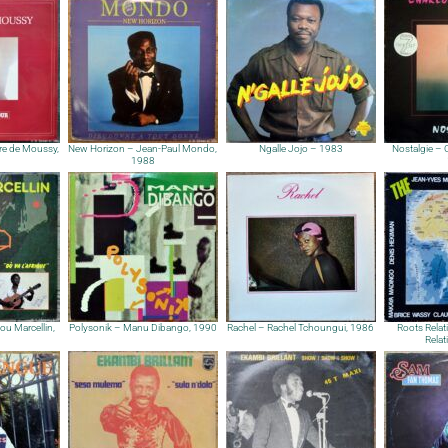
rre de Moussy,
New Horizon – Jean-Paul Mondo,
Ngalle Jojo – 1983
Nostalgie – 
1988
tou Marcellin,
Polysonik – Manu Dibango, 1990
Rachel – Rachel Tchoungui, 1986
Roots Relat
Relat