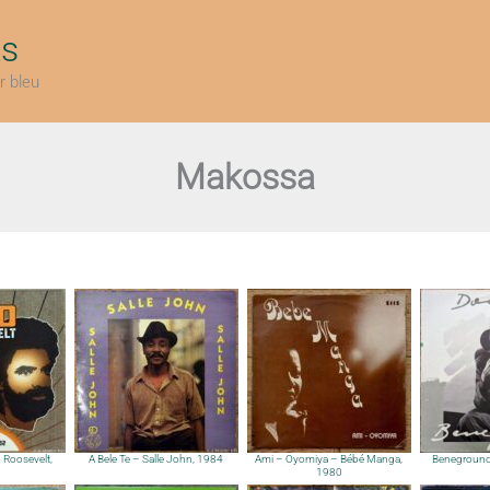
ts
r bleu
Makossa
Roosevelt,
A Bele Te – Salle John, 1984
Ami – Oyomiya – Bébé Manga,
Beneground
1980