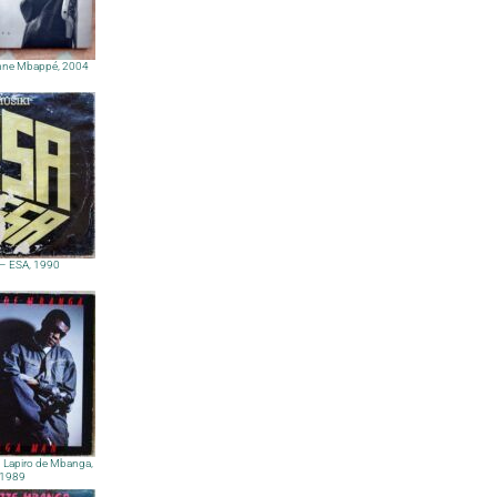
enne Mbappé, 2004
 – ESA, 1990
 Lapiro de Mbanga,
1989