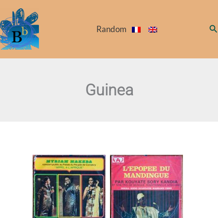
Skip
to
Se
Random
content
Guinea