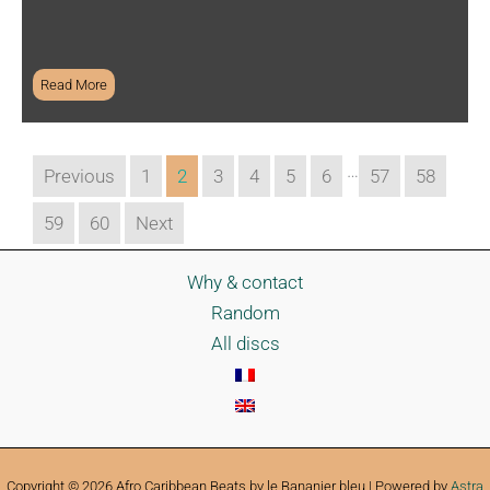
Read More
…
Previous
1
2
3
4
5
6
57
58
59
60
Next
Why & contact
Random
All discs
Copyright © 2026 Afro Caribbean Beats by le Bananier bleu | Powered by
Astra