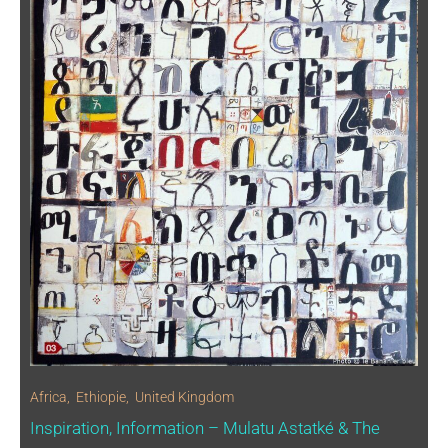
Africa
,
Ethiopie
,
United Kingdom
Inspiration, Information – Mulatu Astatké & The