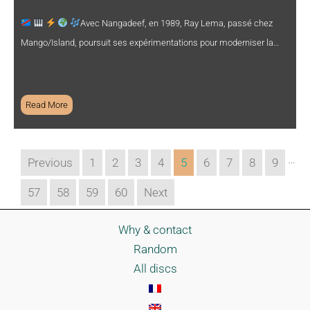
Avec Nangadeef, en 1989, Ray Lema, passé chez
Mango/Island, poursuit ses expérimentations pour moderniser la…
Read More
…
Previous
1
2
3
4
5
6
7
8
9
57
58
59
60
Next
Why & contact
Random
All discs