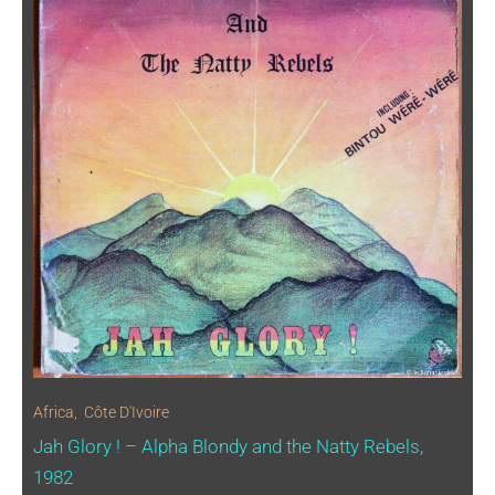
Africa
,
Côte D'Ivoire
Jah Glory ! – Alpha Blondy and the Natty Rebels,
1982