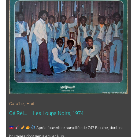
Caraïbe
,
Haïti
Cé Rèl… – Les Loups Noirs, 1974
Après l’ouverture survoltée de 747 Biguine, dont les
bruitages n’ont rien à envier à un…