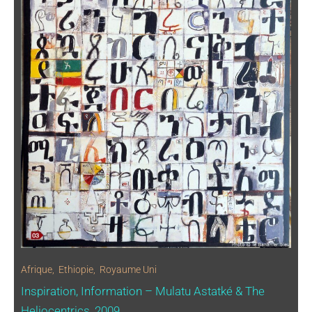
Afrique
,
Ethiopie
,
Royaume Uni
Inspiration, Information – Mulatu Astatké & The
Heliocentrics, 2009