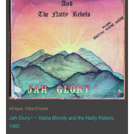
Afrique
,
Côte D'Ivoire
Jah Glory ! – Alpha Blondy and the Natty Rebels,
1982