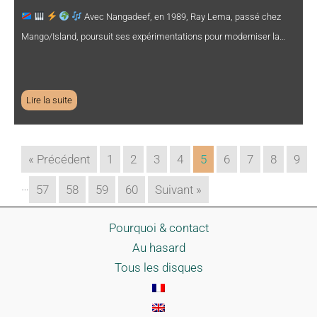
Avec Nangadeef, en 1989, Ray Lema, passé chez
Mango/Island, poursuit ses expérimentations pour moderniser la…
Lire la suite
« Précédent
1
2
3
4
5
6
7
8
9
…
57
58
59
60
Suivant »
Pourquoi & contact
Au hasard
Tous les disques