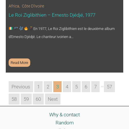
Africa
,
Côte D'Ivoire
Le Roi Ziglibithien – Ernesto Djédjé, 1977
En 1977, Le Roi Ziglibithien est le deuxième album
d’Ernesto Djédjé. Le chanteur ivoirien a…
Read More
…
Previous
1
2
3
4
5
6
7
57
58
59
60
Next
Why & contact
Random