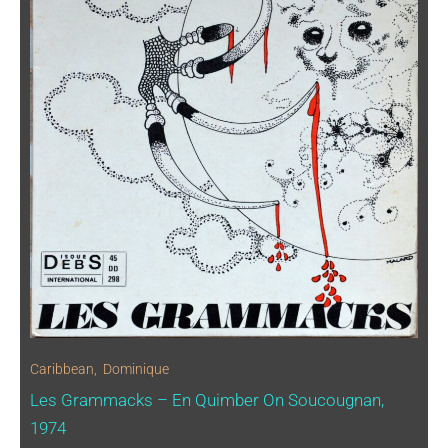
Caribbean
,
Dominique
Les Grammacks – En Quimber On Soucougnan,
1974