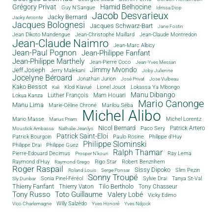
Grégory Privat
Hamid Belhocine
Guy N'Sangue
Idrissa Diop
Jacob Desvarieux
Jacky Bernard
Jacky Arconte
Jacques Bolognesi
Jacques Schwarz-Bart
Jane Fostin
Jean Dikoto Mandengue
Jean-Christophe Maillard
Jean-Claude Montredon
Jean-Claude Naimro
Jean-Marc Albicy
Jean-Paul Pognon
Jean-Philippe Fanfant
Jean-Philippe Marthely
Jean-Pierre Coco
Jean-Yves Messan
Jimmy Mvondo
Jeff Joseph
Jerry Malekani
Joby Julienne
Jocelyne Béroard
Jonathan Jurion
José Privat
Jose Vulbeau
Kako Bessot
Klod Kiavué
Lionel Jouot
Lokassa Ya Mbongo
Kali
Manu Dibango
Luther François
Mam Houari
Lokua Kanza
Mario Canonge
Manu Lima
Marie-Céline Chroné
Marilou Séba
Michel Alibo
Michel Lorentz
Mario Masse
Marius Priam
Nicol Bernard
Paco Sery
Patrick Artero
Moustick Ambassa
Nathalie Jeanlys
Patrick Saint-Eloi
Patrick Bourgoin
Philippe d'Huy
Paulo Rosine
Philippe Slominski
Philippe Drai
Philippe Guez
Ralph Thamar
Pierre-Edouard Decimus
Ray Lema
Prosper N'kouri
Rigo Star
Raymond d'Huy
Robert Benzrihem
Raymond Grego
Roger Raspail
Sissy Dipoko
Slim Pezin
Roland Louis
Serge Ponsar
Sonny Troupé
Tanya St-Val
Sonia Pinel-Féréol
Sylvie Drai
Sly Dunbar
Thierry Fanfant
Tilo Bertholo
Thierry Vaton
Tony Chasseur
Tony Russo
Toto Guillaume
Valery Lobé
Vicky Edimo
Willy Salzédo
Vico Charlemagne
Yves Honoré
Yves Ndjock