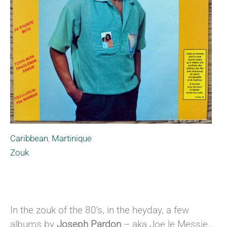
Caribbean
,
Martinique
Zouk
In the zouk of the 80’s, in the heyday, a few
albums by
Joseph Pardon
– aka Joe le Messie…