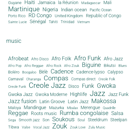
Haiti
Jamaica
la Réunion
Mali
Guyane
Madagascar
Martinique
Nigeria
Indian ocean
Pacific Ocean
RD Congo
Republic of Congo
United Kingdom
Porto Rico
Sénégal
Tahiti
Trinidad
Sainte Lucie
Vietnam
music
Afro Funk
Afrobeat
Afro Folk
Afro Jazz
Afro Disco
Biguine
Bikutsi
Afro Pop
Afro Reggae
Afro Rock
Afro Zouk
Blues
Cadence
Bèlè
Cadence-lypso
Calypso
Boléro
Boogaloo
Compas
Carnaval
Compas direct
Charanga
Creole Folk
Creole Jazz
Gwoka
Funk
Disco
Creole Funk
Jazz
Gwoka Jazz
Highlife
Jazz Funk
Gwoka Moderne
Makossa
Jazz fusion
Latin Groove
Latin Jazz
Mandingue
Merengue
Maloya
Mazurka
Mbalax
Quadrille
Reggae
Rumba congolaise
Salsa
Roots music
Soukous
Steeldrum
Steelpan
Son
Smooth jazz
Soul
Sega
Zouk
Tibwa
Valse
Vocal Jazz
Zouk Love
Zulu Music