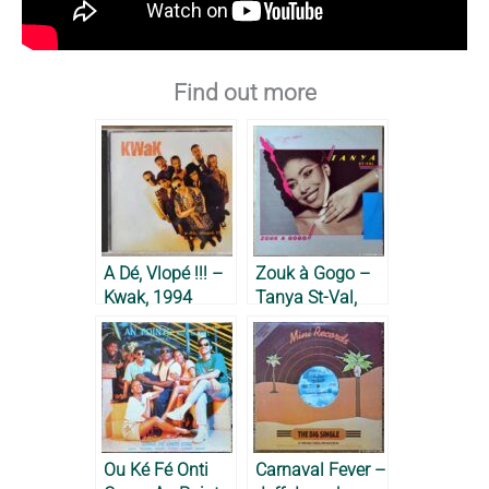
Find out more
A Dé, Vlopé !!! –
Zouk à Gogo –
Kwak, 1994
Tanya St-Val,
1989
Ou Ké Fé Onti
Carnaval Fever –