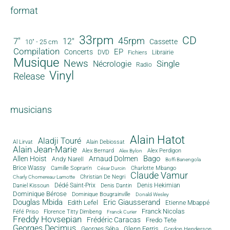
format
33rpm
CD
45rpm
7"
12"
Cassette
10" - 25 cm
Compilation
EP
Concerts
DVD
Librairie
Fichiers
Musique
News
Single
Nécrologie
Radio
Vinyl
Release
musicians
Alain Hatot
Aladji Touré
Al Lirvat
Alain Debiossat
Alain Jean-Marie
Alex Bernard
Alex Perdigon
Alex Bylon
Bago
Allen Hoist
Arnaud Dolmen
Andy Narell
Boffi Banengola
Brice Wassy
Camille Sopran'n
Charlotte Mbango
César Durcin
Claude Vamur
Christian De Negri
Charly Chomereau-Lamotte
Dédé Saint-Prix
Denis Dantin
Denis Hekimian
Daniel Kissoun
Dominique Bérose
Dominique Bougrainville
Donald Wesley
Douglas Mbida
Eric Giausserand
Edith Lefel
Etienne Mbappé
Franck Nicolas
Féfé Priso
Florence Titty Dimbeng
Franck Curier
Freddy Hovsepian
Frédéric Caracas
Fredo Tete
Georges Decimus
Glenn Ferris
Georges Séba
Gordon Henderson