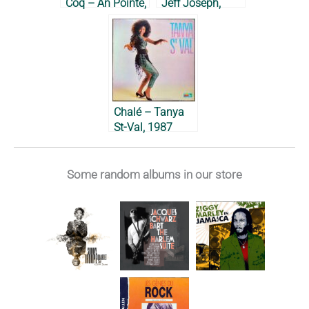
Coq – An Pointe,
Jeff Joseph,
1988
1985
Chalé – Tanya
St-Val, 1987
Some random albums in our store