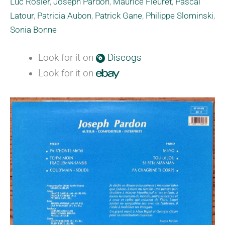
Luc Rosier
,
Joseph Pardon
,
Maurice Fleuret
,
Pascal
Latour
,
Patricia Aubon
,
Patrick Gane
,
Philippe Slominski
,
Sonia Bonne
Look for it on
Discogs
Look for it on