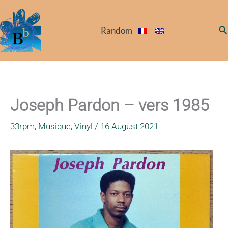
Skip
to
Se
Random
content
Joseph Pardon – vers 1985
33rpm
,
Musique
,
Vinyl
/
16 August 2021