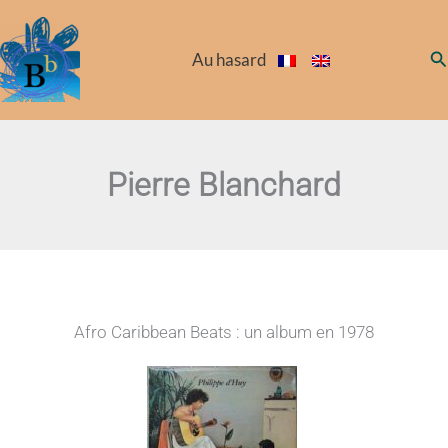
Aller
au
Re
Au hasard
contenu
Pierre Blanchard
Afro Caribbean Beats : un album en 1978