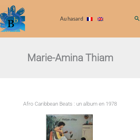
Aller
au
Re
Au hasard
contenu
Marie-Amina Thiam
Afro Caribbean Beats : un album en 1978