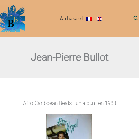
Aller
au
Re
Au hasard
contenu
Jean-Pierre Bullot
Afro Caribbean Beats : un album en 1988