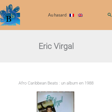
Aller
au
Re
Au hasard
contenu
Eric Virgal
Afro Caribbean Beats : un album en 1988