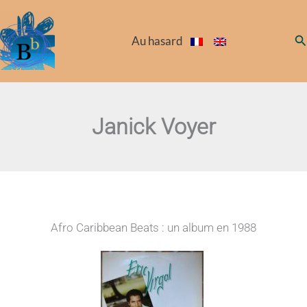
Aller
au
Re
Au hasard
contenu
Janick Voyer
Afro Caribbean Beats : un album en 1988