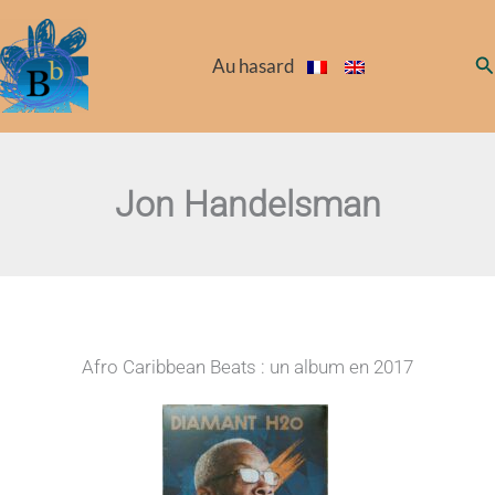
Aller
au
Re
Au hasard
contenu
Jon Handelsman
Afro Caribbean Beats : un album en 2017