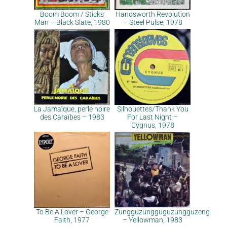
Boom Boom / Sticks
Handsworth Revolution
Man – Black Slate, 1980
– Steel Pulse, 1978
La Jamaïque, perle noire
Silhouettes/Thank You
des Caraïbes – 1983
For Last Night –
Cygnus, 1978
To Be A Lover – George
Zungguzungguguzungguzeng
Faith, 1977
– Yellowman, 1983